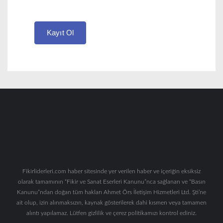
Kayıt Ol
Fikirliderleri.com haber sitesinde yer verilen haber ve içeriğin eksiksiz
olarak tamamının “Fikir ve Sanat Eserleri Kanunu”nca sağlanan ve “Basın
Kanunu”ndan doğan tüm hakları Ahmet Örs İletişim Hizmetleri Ltd. Şti’ne
ait olup, izin alınmaksızın, kaynak gösterilerek dahi kısmen veya tamamen
alıntı yapılamaz. Lütfen gizlilik ve çerez politikamızı kontrol ediniz.