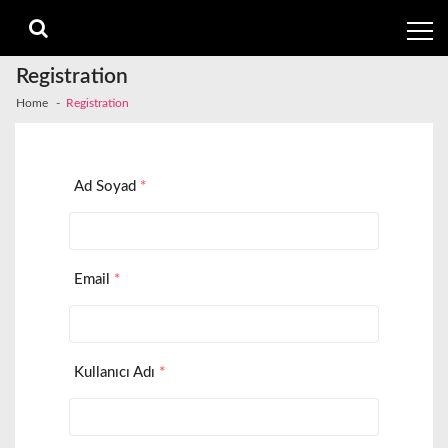
Skip
Skip
to
to
navigation
content
Registration
Home
Registration
Ad Soyad
*
Email
*
Kullanıcı Adı
*