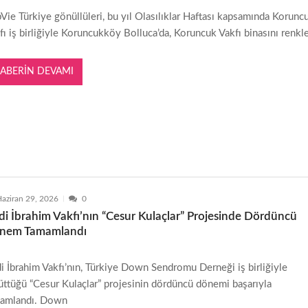
Vie Türkiye gönüllüleri, bu yıl Olasılıklar Haftası kapsamında Korunc
fı iş birliğiyle Koruncukköy Bolluca’da, Koruncuk Vakfı binasını renkl
ABERIN DEVAMI
aziran 29, 2026
0
i İbrahim Vakfı’nın “Cesur Kulaçlar” Projesinde Dördüncü
nem Tamamlandı
i İbrahim Vakfı’nın, Türkiye Down Sendromu Derneği iş birliğiyle
üttüğü “Cesur Kulaçlar” projesinin dördüncü dönemi başarıyla
amlandı. Down