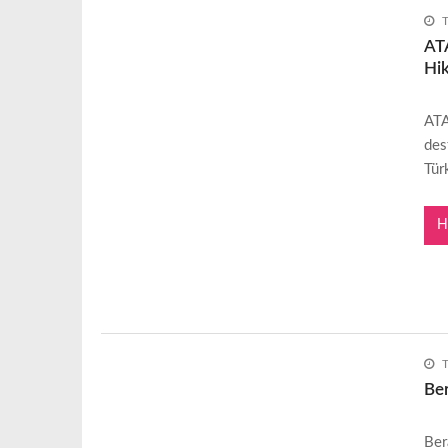
ATA
Hik
ATA
des
Tür
H
Ber
Ber