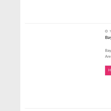
Bay
Bay
Are
H