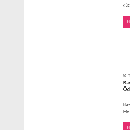
düz
H
Bay
Öd
Bay
Mer
H