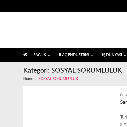
Skip
Skip
to
to
navigation
content
İlaç sektörü ve sağlık, farkındalık haberleri
SAĞLIK
İLAÇ ENDÜSTRİSİ
İŞ DÜNYASI
Kategori:
SOSYAL SORUMLULUK
Home
SOSYAL SORUMLULUK
A
San
Tür
güç