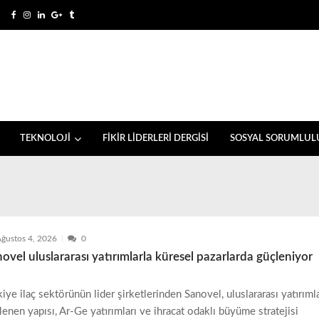
TEKNOLOJİ
FİKİR LİDERLERİ DERGİSİ
SOSYAL SORUMLUL
ğustos 4, 2026
0
ovel uluslararası yatırımlarla küresel pazarlarda güçleniyor
kiye ilaç sektörünün lider şirketlerinden Sanovel, uluslararası yatırıml
lenen yapısı, Ar-Ge yatırımları ve ihracat odaklı büyüme stratejisi