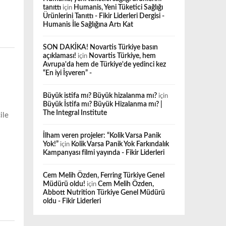
tanıttı
için
Humanis, Yeni Tüketici Sağlığı
Ürünlerini Tanıttı - Fikir Liderleri Dergisi -
Humanis İle Sağlığına Artı Kat
SON DAKİKA! Novartis Türkiye basın
açıklaması!
için
Novartis Türkiye, hem
Avrupa'da hem de Türkiye'de yedinci kez
“En iyi İşveren” -
Büyük istifa mı? Büyük hizalanma mı?
için
Büyük İstifa mı? Büyük Hizalanma mı? |
The Integral Institute
ile
İlham veren projeler: “Kolik Varsa Panik
Yok!”
için
Kolik Varsa Panik Yok Farkındalık
Kampanyası filmi yayında - Fikir Liderleri
Cem Melih Özden, Ferring Türkiye Genel
Müdürü oldu!
için
Cem Melih Özden,
Abbott Nutrition Türkiye Genel Müdürü
oldu - Fikir Liderleri