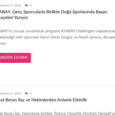
Temmuz 9, 2026
0
BAY, Genç Sporcularla Birlikte Doğa Sporlarında Başarı
ayeleri Yazıyor
BAY’ın, sosyal sorumluluk programı ATABAY Challengers kapsamınd
teklediği milli sporcular Derin Deniz Sorguç ve Nezih Şensoy, Avrupa
kiye
ABERIN DEVAMI
Temmuz 9, 2026
0
at Beran İlaç ve Hekimlerden Anlamlı Etkinlik
at Beran İlaç, hekimlerle birlikte Türkiye Omurilik Felçlileri Derneği'n