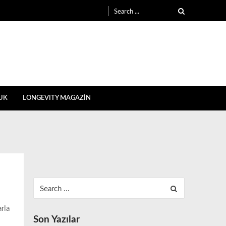
Search
for:
UK
LONGEVITY MAGAZİN
Search
for:
arla
Son Yazılar