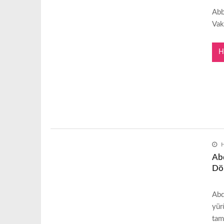
Abb
Vak
H
H
Abd
Dö
Abd
yür
tam