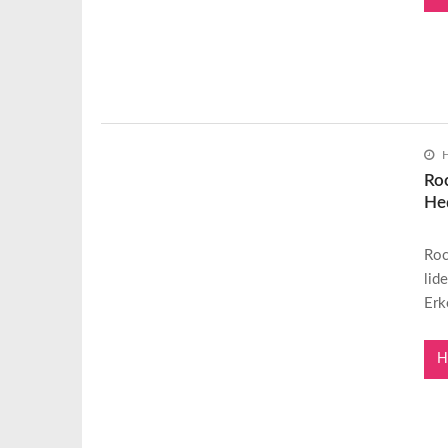
H
Roc
He
Roc
lid
Erk
H