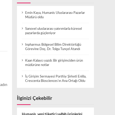
Emin Kaya, Humanis Uluslararası Pazarlar
Müdürü oldu
Sanovel uluslararası yatırımlarla küresel
pazarlarda güçleniyor
Inpharmus Bölgesel Bilim Direktörlüğü
Görevine Doç. Dr. Tolga Tunçel Atandı
Kaan Kalaycı yazdı: Bir girişimciden ürün
müdürüne notlar
İş Girişim Sermayesi Portföy Şirketi Enlila,
Crescenta Biosciences’ın Ana Ortağı Oldu
Kadın
İlginizi Çekebilir
Humanis, yeni tüketici sağlığı ürünlerini