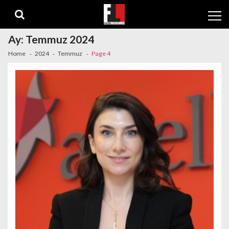
Skip
Skip
to
to
navigation
content
Ay:
Temmuz 2024
Home
2024
Temmuz
Page 4