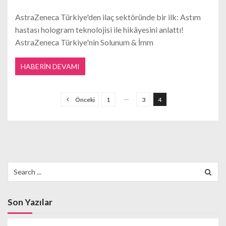
AstraZeneca Türkiye'den ilaç sektöründe bir ilk: Astım
hastası hologram teknolojisi ile hikâyesini anlattı!
AstraZeneca Türkiye'nin Solunum & İmm
HABERIN DEVAMI
Y
a
…
Önceki
1
3
4
z
ı
s
a
Search
y
for:
f
a
Son Yazılar
l