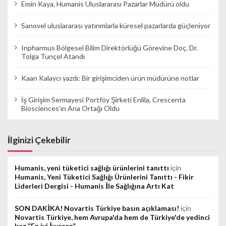
a
Emin Kaya, Humanis Uluslararası Pazarlar Müdürü oldu
m
Sanovel uluslararası yatırımlarla küresel pazarlarda güçleniyor
a
s
Inpharmus Bölgesel Bilim Direktörlüğü Görevine Doç. Dr.
Tolga Tunçel Atandı
ı
Kaan Kalaycı yazdı: Bir girişimciden ürün müdürüne notlar
İş Girişim Sermayesi Portföy Şirketi Enlila, Crescenta
Biosciences’ın Ana Ortağı Oldu
İlginizi Çekebilir
Humanis, yeni tüketici sağlığı ürünlerini tanıttı
için
Humanis, Yeni Tüketici Sağlığı Ürünlerini Tanıttı - Fikir
Liderleri Dergisi - Humanis İle Sağlığına Artı Kat
SON DAKİKA! Novartis Türkiye basın açıklaması!
için
Novartis Türkiye, hem Avrupa'da hem de Türkiye'de yedinci
kez “En iyi İşveren” -