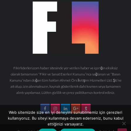
Fikirliderleri.com haber sitesinde yer verilen haber ve içeriğin eksiksiz
olarak tamamının “Fikir ve Sanat Eserleri Kanunu”nca sağlanan ve “Basın
Kanunu”ndan doğan tüm hakları Ahmet Örs İletişim Hizmetleri Ltd. Şti’ne
ait olup, izin alınmaksızın, kaynak gösterilerek dahi kısmen veya tamamen
alıntı yapılamaz. Lütfen gizlilik ve çerez politikamızı kontrol ediniz.
Web sitemizde size en iyi deneyimi sunabilmemiz için çerezleri
kullanıyoruz. Bu siteyi kullanmaya devam ederseniz, bunu kabul
ettiğinizi varsayarız.