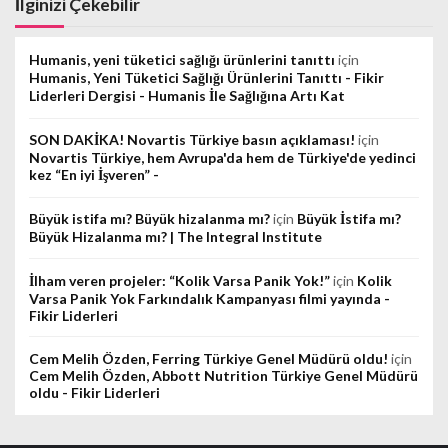
İlginizi Çekebilir
Humanis, yeni tüketici sağlığı ürünlerini tanıttı
için
Humanis, Yeni Tüketici Sağlığı Ürünlerini Tanıttı - Fikir
Liderleri Dergisi - Humanis İle Sağlığına Artı Kat
SON DAKİKA! Novartis Türkiye basın açıklaması!
için
Novartis Türkiye, hem Avrupa'da hem de Türkiye'de yedinci
kez “En iyi İşveren” -
Büyük istifa mı? Büyük hizalanma mı?
için
Büyük İstifa mı?
Büyük Hizalanma mı? | The Integral Institute
İlham veren projeler: “Kolik Varsa Panik Yok!”
için
Kolik
Varsa Panik Yok Farkındalık Kampanyası filmi yayında -
Fikir Liderleri
Cem Melih Özden, Ferring Türkiye Genel Müdürü oldu!
için
Cem Melih Özden, Abbott Nutrition Türkiye Genel Müdürü
oldu - Fikir Liderleri