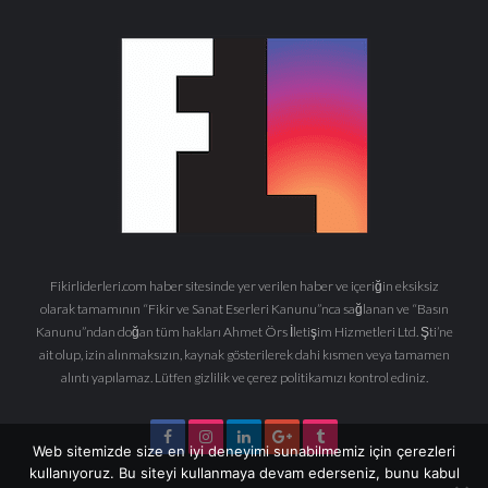
Fikirliderleri.com haber sitesinde yer verilen haber ve içeriğin eksiksiz
olarak tamamının “Fikir ve Sanat Eserleri Kanunu”nca sağlanan ve “Basın
Kanunu”ndan doğan tüm hakları Ahmet Örs İletişim Hizmetleri Ltd. Şti’ne
ait olup, izin alınmaksızın, kaynak gösterilerek dahi kısmen veya tamamen
alıntı yapılamaz. Lütfen gizlilik ve çerez politikamızı kontrol ediniz.
Web sitemizde size en iyi deneyimi sunabilmemiz için çerezleri
kullanıyoruz. Bu siteyi kullanmaya devam ederseniz, bunu kabul