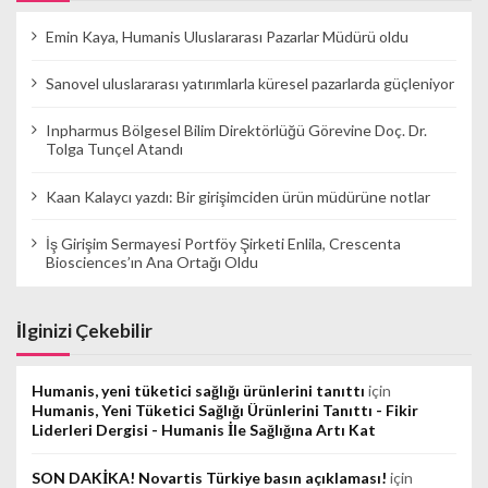
Emin Kaya, Humanis Uluslararası Pazarlar Müdürü oldu
Sanovel uluslararası yatırımlarla küresel pazarlarda güçleniyor
Inpharmus Bölgesel Bilim Direktörlüğü Görevine Doç. Dr.
Tolga Tunçel Atandı
Kaan Kalaycı yazdı: Bir girişimciden ürün müdürüne notlar
İş Girişim Sermayesi Portföy Şirketi Enlila, Crescenta
Biosciences’ın Ana Ortağı Oldu
İlginizi Çekebilir
Humanis, yeni tüketici sağlığı ürünlerini tanıttı
için
Humanis, Yeni Tüketici Sağlığı Ürünlerini Tanıttı - Fikir
Liderleri Dergisi - Humanis İle Sağlığına Artı Kat
SON DAKİKA! Novartis Türkiye basın açıklaması!
için