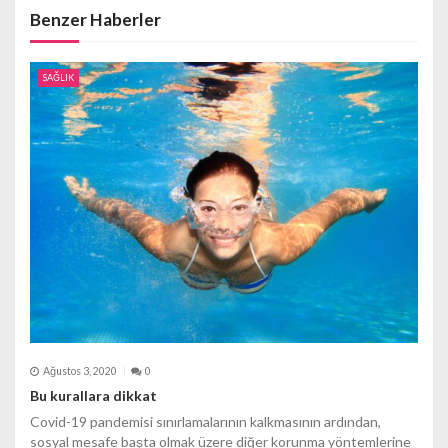
Benzer Haberler
i
n
SAĞLIK
m
e
s
i
Ağustos 3, 2020
0
Bu kurallara dikkat
Covid-19 pandemisi sınırlamalarının kalkmasının ardından,
sosyal mesafe başta olmak üzere diğer korunma yöntemlerine