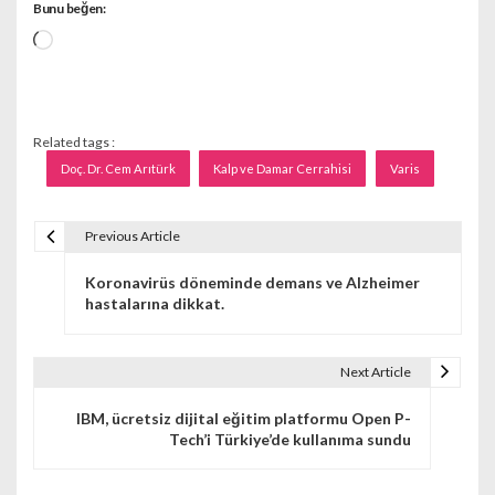
Bunu beğen:
Yükleniyor...
Related tags :
Doç. Dr. Cem Arıtürk
Kalp ve Damar Cerrahisi
Varis
Previous Article
Y
Koronavirüs döneminde demans ve Alzheimer
a
hastalarına dikkat.
z
ı
Next Article
g
IBM, ücretsiz dijital eğitim platformu Open P-
Tech’i Türkiye’de kullanıma sundu
e
z