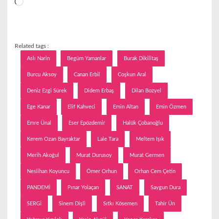
Yükleniyor...
Related tags :
Aslı Narin
Begüm Yamanlar
Burak Dikilitaş
Burcu Aksoy
Canan Erbil
Coşkun Aral
Deniz Ezgi Sürek
Didem Erbaş
Dilan Bozyel
Ege Kanar
Elif Kahveci
Emin Altan
Emin Özmen
Emre Ünal
Eser Epözdemir
Halûk Çobanoğlu
Kerem Ozan Bayraktar
Lale Tara
Meltem Işık
Merih Akoğul
Murat Durusoy
Murat Germen
Neslihan Koyuncu
Ömer Orhun
Orhan Cem Çetin
PANDEMİ
Pınar Yolaçan
SANAT
Saygun Dura
SERGİ
Sinem Dişli
Sıtkı Kösemen
Tahir Ün