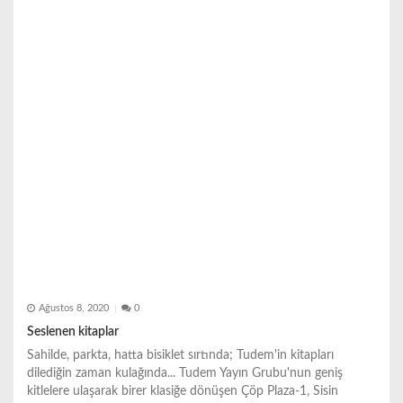
e
s
i
Ağustos 8, 2020
0
Seslenen kitaplar
Sahilde, parkta, hatta bisiklet sırtında; Tudem'in kitapları
dilediğin zaman kulağında... Tudem Yayın Grubu'nun geniş
kitlelere ulaşarak birer klasiğe dönüşen Çöp Plaza-1, Sisin