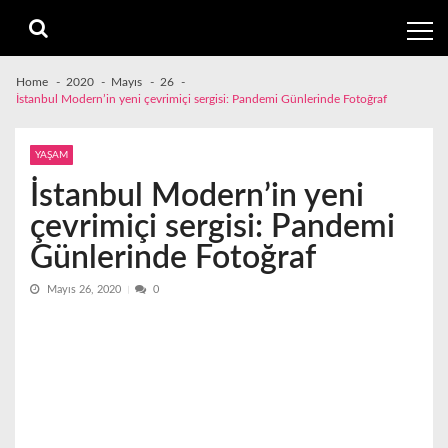
Skip
Skip
to
to
navigation
content
Home
2020
Mayıs
26
İstanbul Modern’in yeni çevrimiçi sergisi: Pandemi Günlerinde Fotoğraf
YAŞAM
İstanbul Modern’in yeni
çevrimiçi sergisi: Pandemi
Günlerinde Fotoğraf
Mayıs 26, 2020
0