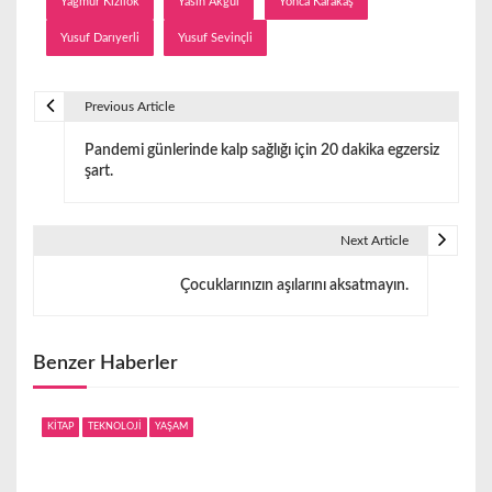
Yağmur Kızılok
Yasin Akgül
Yonca Karakaş
Yusuf Darıyerli
Yusuf Sevinçli
Previous Article
Y
Pandemi günlerinde kalp sağlığı için 20 dakika egzersiz
a
şart.
z
ı
Next Article
g
Çocuklarınızın aşılarını aksatmayın.
e
z
Benzer Haberler
i
KİTAP
TEKNOLOJİ
YAŞAM
n
m