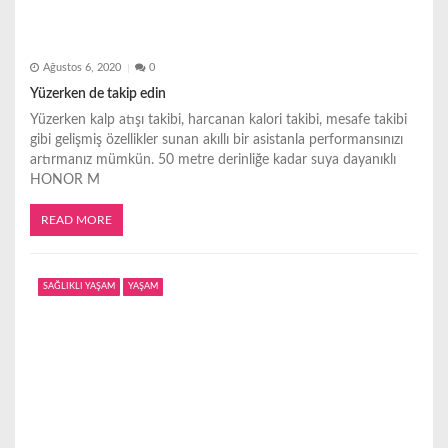
Ağustos 6, 2020
0
Yüzerken de takip edin
Yüzerken kalp atışı takibi, harcanan kalori takibi, mesafe takibi
gibi gelişmiş özellikler sunan akıllı bir asistanla performansınızı
artırmanız mümkün. 50 metre derinliğe kadar suya dayanıklı
HONOR M
READ MORE
SAĞLIKLI YAŞAM
YAŞAM