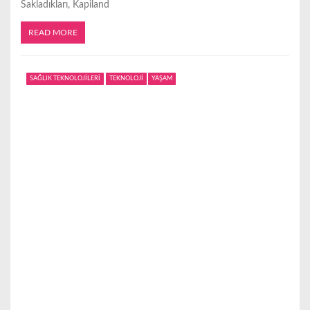
Sakladıkları, Kapiland
READ MORE
SAĞLIK TEKNOLOJİLERİ
TEKNOLOJİ
YAŞAM