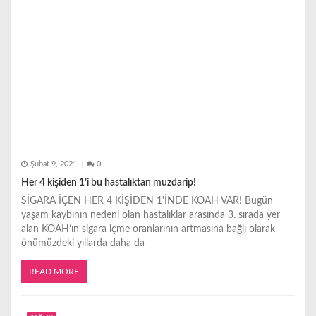
i
Şubat 9, 2021
0
Her 4 kişiden 1’i bu hastalıktan muzdarip!
SİGARA İÇEN HER 4 KİŞİDEN 1'İNDE KOAH VAR! Bugün
yaşam kaybının nedeni olan hastalıklar arasında 3. sırada yer
alan KOAH’ın sigara içme oranlarının artmasına bağlı olarak
önümüzdeki yıllarda daha da
READ MORE