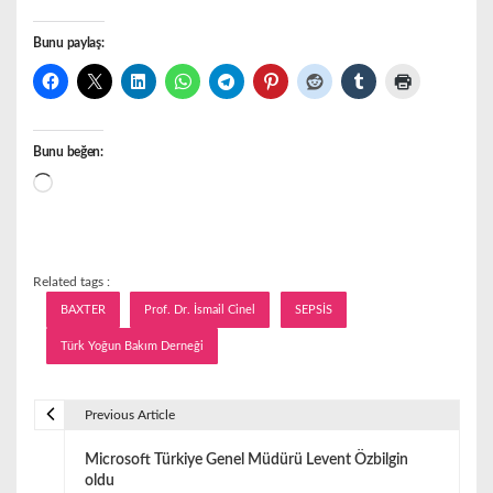
Bunu paylaş:
Bunu beğen:
Yükleniyor...
Related tags :
BAXTER
Prof. Dr. İsmail Cinel
SEPSİS
Türk Yoğun Bakım Derneği
Previous Article
Y
Microsoft Türkiye Genel Müdürü Levent Özbilgin
a
oldu