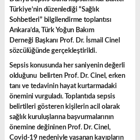
Türkiye’nin düzenlediği “Sağlık
Sohbetleri” bilgilendirme toplantısı
Ankara’da,
Türk Yoğun Bakım
Derneği
Başkanı Prof. Dr. İsmail Cinel
sözcülüğünde gerçekleştirildi.
Sepsis konusunda her saniyenin değerli
olduğunu
belirten Prof. Dr. Cinel, erken
tanı ve tedavinin hayat kurtarmadaki
önemini vurguladı. Toplantıda sepsis
belirtileri gösteren kişilerin acil olarak
sağlık kuruluşların
a başvu
rm
alarının
önemine değininen Prof. Dr. Cinel,
C
ovid-19 nedeniyle yaşanan kayıpların