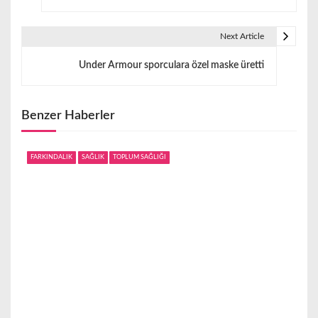
z
ı
Next Article
g
Under Armour sporculara özel maske üretti
e
z
Benzer Haberler
i
FARKINDALIK
SAĞLIK
TOPLUM SAĞLIĞI
n
m
e
s
i