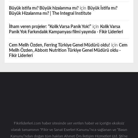
Büyük istifa mı? Büyük hizalanma mı?
için
Büyük İstifa mı?
Büyük Hizalanma mı? | The Integral Institute
İlham veren projeler: “Kolik Varsa Panik Yok!”
için
Kolik Varsa
Panik Yok Farkındalık Kampanyası filmi yayında - Fikir Liderleri
Cem Melih Özden, Ferring Türkiye Genel Müdürü oldu!
için
Cem
Melih Özden, Abbott Nutrition Türkiye Genel Müdürü oldu -
Fikir Liderleri
Fikirliderleri.com haber sitesinde yer verilen haber ve içeriğin eksiksiz
olarak tamamının “Fikir ve Sanat Eserleri Kanunu”nca sağlanan ve “Basın
Kanunu”ndan doğan tüm hakları Ahmet Örs İletişim Hizmetleri Ltd. Şti’ne