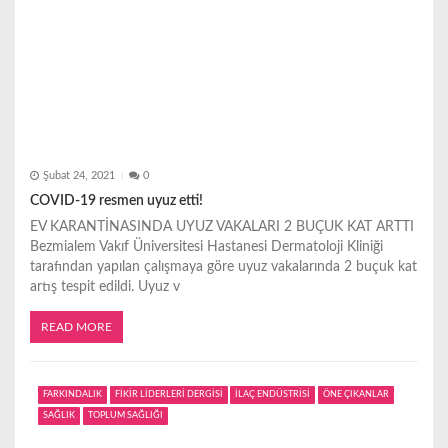
Şubat 24, 2021
0
COVID-19 resmen uyuz etti!
EV KARANTİNASINDA UYUZ VAKALARI 2 BUÇUK KAT ARTTI
Bezmialem Vakıf Üniversitesi Hastanesi Dermatoloji Kliniği
tarafından yapılan çalışmaya göre uyuz vakalarında 2 buçuk kat
artış tespit edildi. Uyuz v
READ MORE
FARKINDALIK
FİKİR LİDERLERİ DERGİSİ
İLAÇ ENDÜSTRİSİ
ÖNE ÇIKANLAR
SAĞLIK
TOPLUM SAĞLIĞI