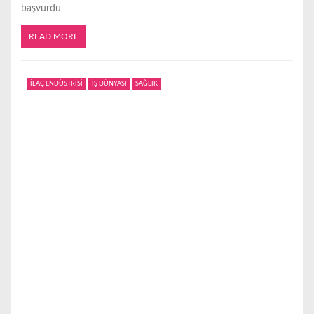
başvurdu
READ MORE
İLAÇ ENDÜSTRİSİ
İŞ DÜNYASI
SAĞLIK