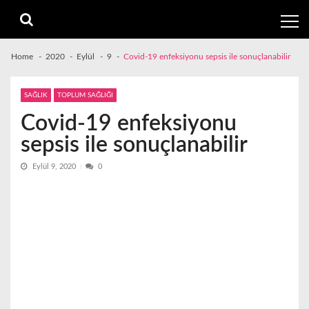
Skip
Skip
to
to
navigation
content
Home
2020
Eylül
9
Covid-19 enfeksiyonu sepsis ile sonuçlanabilir
SAĞLIK
TOPLUM SAĞLIĞI
Covid-19 enfeksiyonu
sepsis ile sonuçlanabilir
Eylül 9, 2020
0