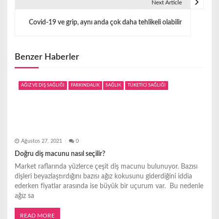
ı
Next Article
g
Covid-19 ve grip, aynı anda çok daha tehlikeli olabilir
e
z
Benzer Haberler
i
AĞIZ VE DİŞ SAĞLIĞI
FARKINDALIK
SAĞLIK
TÜKETİCİ SAĞLIĞI
n
m
e
Ağustos 27, 2021
0
s
Doğru diş macunu nasıl seçilir?
i
Market raflarında yüzlerce çeşit diş macunu bulunuyor. Bazısı
dişleri beyazlaştırdığını bazısı ağız kokusunu giderdiğini iddia
ederken fiyatlar arasında ise büyük bir uçurum var. Bu nedenle
ağız sa
READ MORE