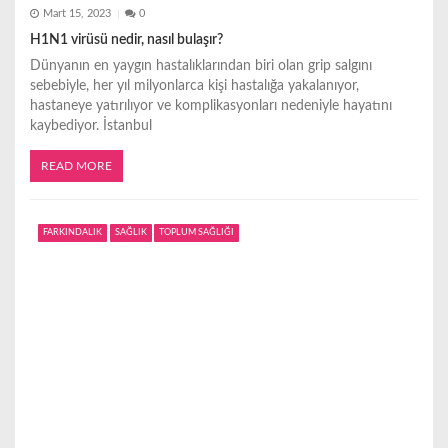
Mart 15, 2023
0
H1N1 virüsü nedir, nasıl bulaşır?
Dünyanın en yaygın hastalıklarından biri olan grip salgını
sebebiyle, her yıl milyonlarca kişi hastalığa yakalanıyor,
hastaneye yatırılıyor ve komplikasyonları nedeniyle hayatını
kaybediyor. İstanbul
READ MORE
FARKINDALIK
SAĞLIK
TOPLUM SAĞLIĞI