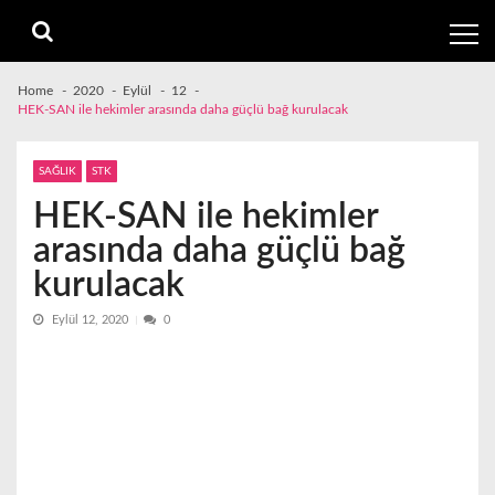
Skip
Skip
to
to
navigation
content
Home
2020
Eylül
12
HEK-SAN ile hekimler arasında daha güçlü bağ kurulacak
SAĞLIK
STK
HEK-SAN ile hekimler
arasında daha güçlü bağ
kurulacak
Eylül 12, 2020
0