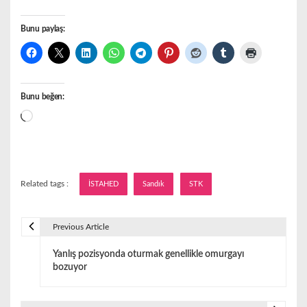
Bunu paylaş:
Bunu beğen:
Yükleniyor...
Related tags :
İSTAHED
Sandık
STK
Previous Article
Y
Yanlış pozisyonda oturmak genellikle omurgayı
a
bozuyor
z