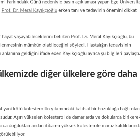
olemi Farkındalık Günü nedeniyle basın açıklaması yapan Ege Üniversit
i
Prof. Dr. Meral Kayıkçıoğlu
erken tanı ve tedavinin önemini dikkat
 hayat yaşayabileceklerini belirten Prof. Dr. Meral Kayıkçıoğlu, bu
llenmesinin mümkün olabileceğini söyledi. Hastalığın tedavisinin
 anlamına geldiğini ifade eden Kayıkçıoğlu ayrıca şu bilgileri paylaştı
ü
lkemizde diğer ülkelere göre daha
l yani kötü kolesterolün yıkımındaki kalıtsal bir bozukluğa bağlı olar
udur. Aşırı yükselen kolesterol de damarlarda ve dokularda birikere
alarda doğdukları andan itibaren yüksek kolesterole maruz kaldıklarınd
örülebiliyor.