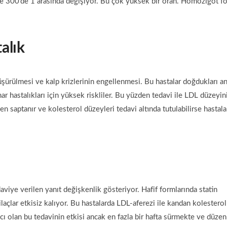
 ile 300’de 1 arasında değişiyor. Bu çok yüksek bir oran. Homozigot f
talık
üşürülmesi ve kalp krizlerinin engellenmesi. Bu hastalar doğdukları a
ar hastalıkları için yüksek riskliler. Bu yüzden tedavi ile LDL düzeyin
 saptanır ve kolesterol düzeyleri tedavi altında tutulabilirse hastala
aviye verilen yanıt değişkenlik gösteriyor. Hafif formlarında statin
laçlar etkisiz kalıyor. Bu hastalarda LDL-aferezi ile kandan kolestero
cı olan bu tedavinin etkisi ancak en fazla bir hafta sürmekte ve düzen