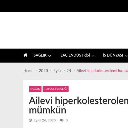
Skip
Skip
to
to
navigation
content
İlaç sektörü ve sağlık, farkındalık haberleri
SAĞLIK
İLAÇ ENDÜSTRİSİ
İŞ DÜNYASI
Home
2020
Eylül
24
Ailevi hiperkolesterolemi hast
SAĞLIK
TOPLUM SAĞLIĞI
Ailevi hiperkolesterole
mümkün
Eylül 24, 2020
0