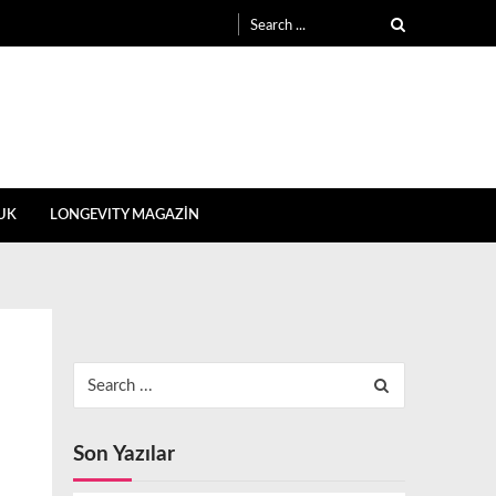
Search
for:
UK
LONGEVITY MAGAZİN
Search
for:
Son Yazılar