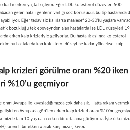
 o kadar erken yaşta başlıyor. Eğer LDL-kolesterol düzeyleri 500
adan gelen hatalı genlerin varlığı söz konusudur, bu tip hastalarda 
layabiliyor. Eğer tedavisiz kalırlarsa maalesef 20-30’lu yaşlara varma
enetik bozukluğu tek ebeveynden alan hastalarda ise LDL düzeyleri 19
arda erken kalp krizleriyle geliyorlar. Bu hastalık aslında kolesterol
nitekim bu hastalarda kan kolesterol düzeyi ne kadar yüksekse, kalp
alp krizleri görülme oranı %20 iken
eri %10’u geçmiyor
e oranı Avrupa ile kıyasladığımızda çok daha sık. Hatta rakam vermek
 gelişirken Avrupa’da görülen erken kalp krizleri oranı %10’nu geçmiy
ülkemizde tam 10 yaş daha erken bir ortalama görüyoruz. İşte ülkemiz
H), önemli bir etken olarak karşımıza çıkıyor.