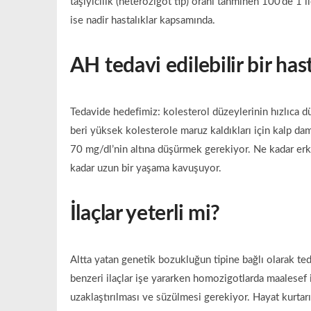
taşıyıcılık (heterozigot tip) oranı tahminen 100’de 1
ise nadir hastalıklar kapsamında.
AH tedavi edilebilir bir has
Tedavide hedefimiz: kolesterol düzeylerinin hızlıca d
beri yüksek kolesterole maruz kaldıkları için kalp dam
70 mg/dl’nin altına düşürmek gerekiyor. Ne kadar erken
kadar uzun bir yaşama kavuşuyor.
İlaçlar yeterli mi?
Altta yatan genetik bozukluğun tipine bağlı olarak ted
benzeri ilaçlar işe yararken homozigotlarda maalesef i
uzaklaştırılması ve süzülmesi gerekiyor. Hayat kurtarı