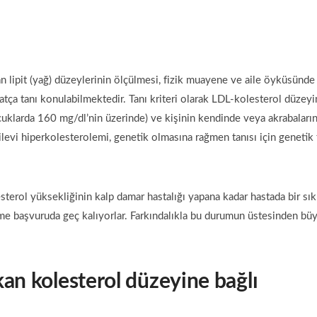
an lipit (yağ) düzeylerinin ölçülmesi, fizik muayene ve aile öyküsünde
hatça tanı konulabilmektedir. Tanı kriteri olarak LDL-kolesterol düzeyi
uklarda 160 mg/dl’nin üzerinde) ve kişinin kendinde veya akrabaları
Ailevi hiperkolesterolemi, genetik olmasına rağmen tanısı için genetik 
sterol yüksekliğinin kalp damar hastalığı yapana kadar hastada bir sık
ime başvuruda geç kalıyorlar. Farkındalıkla bu durumun üstesinden bü
kan kolesterol düzeyine bağlı