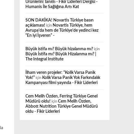
Ürünlerini Tanıttı - Fikir Liderleri Dergisi -
Humanis İle Sağlığına Artı Kat
SON DAKİKA! Novartis Türkiye basın
açıklaması!
için
Novartis Türkiye, hem
Avrupa'da hem de Türkiye'de yedinci kez
“En iyi İşveren” -
Büyük istifa mı? Büyük hizalanma mı?
için
Büyük İstifa mı? Büyük Hizalanma mı? |
The Integral Institute
İlham veren projeler: “Kolik Varsa Panik
Yok!”
için
Kolik Varsa Panik Yok Farkındalık
Kampanyası filmi yayında - Fikir Liderleri
Cem Melih Özden, Ferring Türkiye Genel
Müdürü oldu!
için
Cem Melih Özden,
Abbott Nutrition Türkiye Genel Müdürü
oldu - Fikir Liderleri
la