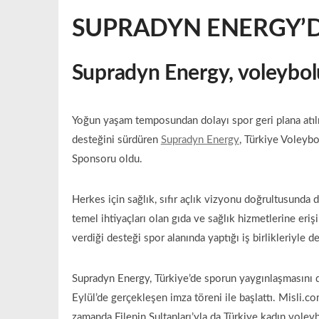
SUPRADYN ENERGY’
Supradyn Energy, v
oleybol
Yoğun yaşam temposundan dolayı spor geri plana atıl
desteğini sürdüren
Supradyn Energy
, Türkiye Voleybo
Sponsoru oldu.
Herkes için sağlık, sıfır açlık vizyonu doğrultusunda 
temel ihtiyaçları olan gıda ve sağlık hizmetlerine eri
verdiği desteği spor alanında yaptığı iş birlikleriyle de
Supradyn Energy, Türkiye’de sporun yaygınlaşmasını d
Eylül’de gerçekleşen imza töreni ile başlattı. Misli.c
zamanda Filenin Sultanları’yla da Türkiye kadın voley