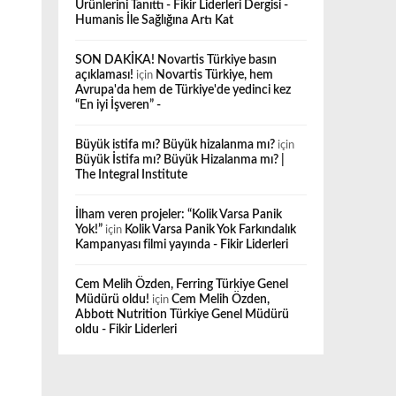
Ürünlerini Tanıttı - Fikir Liderleri Dergisi -
Humanis İle Sağlığına Artı Kat
SON DAKİKA! Novartis Türkiye basın
açıklaması!
için
Novartis Türkiye, hem
Avrupa'da hem de Türkiye'de yedinci kez
“En iyi İşveren” -
Büyük istifa mı? Büyük hizalanma mı?
için
Büyük İstifa mı? Büyük Hizalanma mı? |
The Integral Institute
İlham veren projeler: “Kolik Varsa Panik
Yok!”
için
Kolik Varsa Panik Yok Farkındalık
Kampanyası filmi yayında - Fikir Liderleri
Cem Melih Özden, Ferring Türkiye Genel
Müdürü oldu!
için
Cem Melih Özden,
Abbott Nutrition Türkiye Genel Müdürü
oldu - Fikir Liderleri