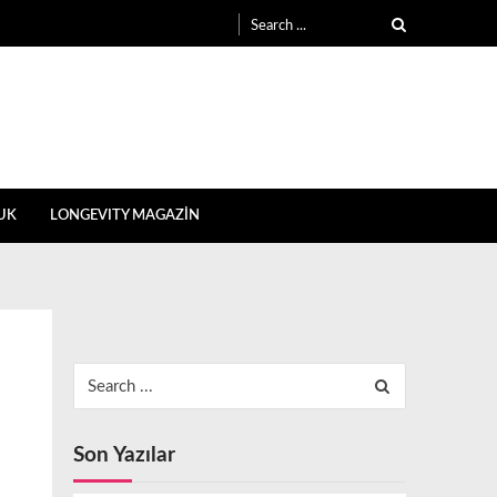
Search
for:
UK
LONGEVITY MAGAZİN
Search
for:
Son Yazılar