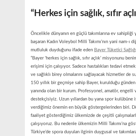
“Herkes için sağlık, sıfır açl
Öncelikle dünyanın en güçlü takımlarına ev sahipliği
başaran Kadın Voleybol Milli Takımı’nın yani nam-ı di
mutluluk duyduğunu ifade eden
Bayer Tüketici Sağlığ
“Bayer ‘herkes için sağlık, sıfır açlık’ misyonunu be
erişimi için çalışıyor. Sadece hastalıkları tedavi etme
ve sağlıklı birey olmalarını sağlayacak hizmetler de 
150 yıllık bir geçmişe sahip Bayer, kurulduğu günd
yanında olan bir kurum. Profesyonel, amatör, engelli
destekçisiyiz. Uzun yıllardan bu yana spor kulübüne 
verdiğimiz önemin en büyük göstergelerinden biri. Dün
faaliyet gösterdiğimiz ülkemizde de çeşitli çalışmala
çalışıyoruz. Bu nedenle ülkemizin Milli Takımı’na göst
Türkiye’de spora duyulan ilginin duygusal ve takımlar