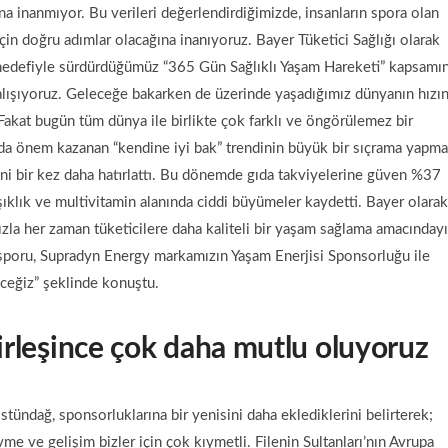
 inanmıyor. Bu verileri değerlendirdiğimizde, insanların spora olan
er için doğru adımlar olacağına inanıyoruz. Bayer Tüketici Sağlığı olarak
k hedefiyle sürdürdüğümüz “365 Gün Sağlıklı Yaşam Hareketi” kapsamın
 çalışıyoruz. Geleceğe bakarken de üzerinde yaşadığımız dünyanın hızı
akat bugün tüm dünya ile birlikte çok farklı ve öngörülemez bir
da önem kazanan “kendine iyi bak” trendinin büyük bir sıçrama yapma
ni bir kez daha hatırlattı. Bu dönemde gıda takviyelerine güven %37
ışıklık ve multivitamin alanında ciddi büyümeler kaydetti. Bayer olarak
la her zaman tüketicilere daha kaliteli bir yaşam sağlama amacındayı
 sporu, Supradyn Energy markamızın Yaşam Enerjisi Sponsorluğu ile
eğiz” şeklinde konuştu.
birleşince çok daha mutlu oluyoruz
ndağ, sponsorluklarına bir yenisini daha eklediklerini belirterek;
e ve gelişim bizler için çok kıymetli. Filenin Sultanları’nın Avrupa