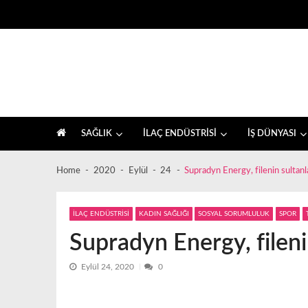
Skip
Skip
to
to
navigation
content
İlaç sektörü ve sağlık, farkındalık haberleri
SAĞLIK
İLAÇ ENDÜSTRİSİ
İŞ DÜNYASI
Home
2020
Eylül
24
Supradyn Energy, filenin sultanl
İLAÇ ENDÜSTRİSİ
KADIN SAĞLIĞI
SOSYAL SORUMLULUK
SPOR
Supradyn Energy, fileni
Eylül 24, 2020
0