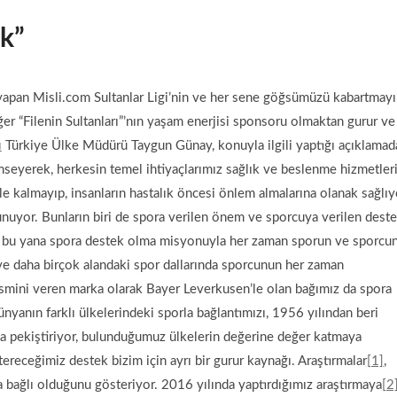
ık”
 yapan Misli.com Sultanlar Ligi’nin ve her sene göğsümüzü kabartmayı
ğer “Filenin Sultanları”’nın yaşam enerjisi sponsoru olmaktan gurur ve
ı
Türkiye Ülke Müdürü Taygun Günay, konuyla ilgili yaptığı açıklamad
nimseyerek, herkesin temel ihtiyaçlarımız sağlık ve beslenme hizmetler
kle kalmayıp, insanların hastalık öncesi önlem almalarına olanak sağlıy
sunuyor. Bunların biri de spora verilen önem ve sporcuya verilen deste
en bu yana spora destek olma misyonuyla her zaman sporun ve sporcu
 ve daha birçok alandaki spor dallarında sporcunun her zaman
ismini veren marka olarak Bayer Leverkusen’le olan bağımız da spora
yanın farklı ülkelerindeki sporla bağlantımızı, 1956 yılından beri
rla pekiştiriyor, bulunduğumuz ülkelerin değerine değer katmaya
ereceğimiz destek bizim için ayrı bir gurur kaynağı. Araştırmalar
[1]
,
a bağlı olduğunu gösteriyor. 2016 yılında yaptırdığımız araştırmaya
[2