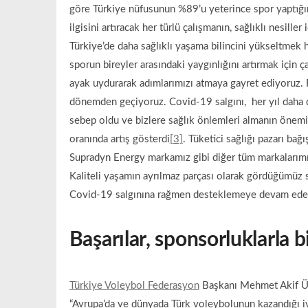
göre Türkiye nüfusunun %89’u yeterince spor yaptığına
ilgisini artıracak her türlü çalışmanın, sağlıklı nesill
Türkiye’de daha sağlıklı yaşama bilincini yükseltme
sporun bireyler arasındaki yaygınlığını artırmak için
ayak uydurarak adımlarımızı atmaya gayret ediyoruz. F
dönemden geçiyoruz. Covid-19 salgını, her yıl daha 
sebep oldu ve bizlere sağlık önlemleri almanın önemi
oranında artış gösterdi
[3]
. Tüketici sağlığı pazarı bağ
Supradyn Energy markamız gibi diğer tüm markalarımız
Kaliteli yaşamın ayrılmaz parçası olarak gördüğümüz
Covid-19 salgınına rağmen desteklemeye devam edec
Başarılar, sponsorluklarla 
Türkiye Voleybol Federasyon
Başkanı Mehmet Akif Üstü
“Avrupa’da ve dünyada Türk voleybolunun kazandığı ivm