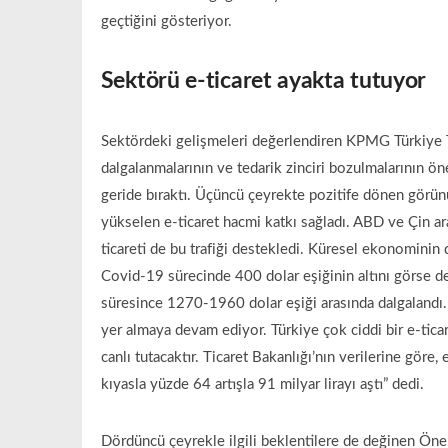
geçtiğini gösteriyor.
Sektörü e-ticaret ayakta tutuyor
Sektördeki gelişmeleri değerlendiren KPMG Türkiye Ta
dalgalanmalarının ve tedarik zinciri bozulmalarının öne
geride bıraktı. Üçüncü çeyrekte pozitife dönen görünü
yükselen e-ticaret hacmi katkı sağladı. ABD ve Çin ara
ticareti de bu trafiği destekledi. Küresel ekonominin
Covid-19 sürecinde 400 dolar eşiğinin altını görse d
süresince 1270-1960 dolar eşiği arasında dalgalandı. 
yer almaya devam ediyor. Türkiye çok ciddi bir e-tica
canlı tutacaktır. Ticaret Bakanlığı’nın verilerine göre
kıyasla yüzde 64 artışla 91 milyar lirayı aştı” dedi.
Dördüncü çeyrekle ilgili beklentilere de değinen Öner