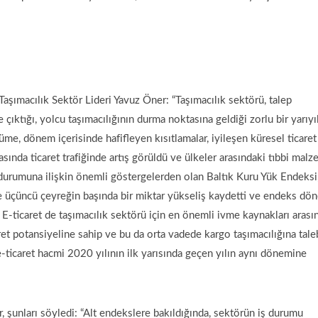
şımacılık Sektör Lideri Yavuz Öner: “Taşımacılık sektörü, talep
 çıktığı, yolcu taşımacılığının durma noktasına geldiği zorlu bir yarıyıl
me, dönem içerisinde hafifleyen kısıtlamalar, iyileşen küresel ticaret
sında ticaret trafiğinde artış görüldü ve ülkeler arasındaki tıbbi mal
 durumuna ilişkin önemli göstergelerden olan Baltık Kuru Yük Endeksi
e üçüncü çeyreğin başında bir miktar yükseliş kaydetti ve endeks dö
E-ticaret de taşımacılık sektörü için en önemli ivme kaynakları arası
ret potansiyeline sahip ve bu da orta vadede kargo taşımacılığına tale
, e-ticaret hacmi 2020 yılının ilk yarısında geçen yılın aynı dönemine
, şunları söyledi: “Alt endekslere bakıldığında, sektörün iş durumu