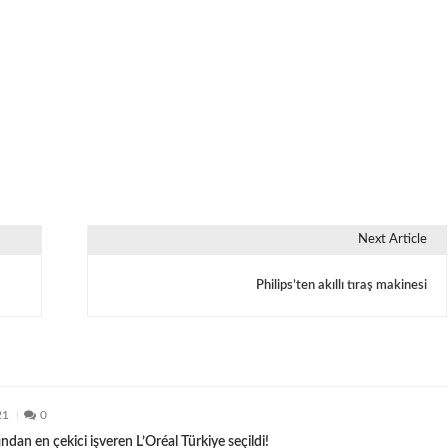
Next Article
Philips’ten akıllı tıraş makinesi
21
0
ndan en çekici işveren L’Oréal Türkiye seçildi!