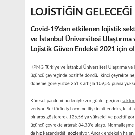
LOJİSTİĞİN GELECEĞİ 
Covid-19’dan etkilenen lojistik s
ve İstanbul Üniversitesi Ulaştırma v
Lojistik Güven Endeksi 2021 için ol
KPMG
Türkiye ve İstanbul Üniversitesi Ulaştırma ve 
üçüncü çeyreğinde pozitife döndü. İkinci çeyrekte n
döneme göre yüzde 25’lik artışla 109,55 puana yükse
Küresel pandemi nedeniyle zor günler geçiren
sektör
veriyor. Sektörün iş hacmine ilişkin alt endeks, kısıtl
bir artış göstererek 126,56’ya yükseldi ve pozitif gö
üçüncü çeyrekte artarak 84,38’e ulaştı. Normalleşme ad
da hız kazandırdığı gözleniyor. Ancak endeksin halen 