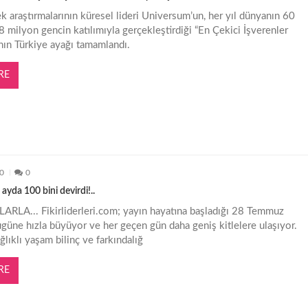
 araştırmalarının küresel lideri Universum’un, her yıl dünyanın 60
8 milyon gencin katılımıyla gerçekleştirdiği “En Çekici İşverenler
nın Türkiye ayağı tamamlandı.
RE
20
0
4 ayda 100 bini devirdi!..
RLA... Fikirliderleri.com; yayın hayatına başladığı 28 Temmuz
üne hızla büyüyor ve her geçen gün daha geniş kitlelere ulaşıyor.
lıklı yaşam bilinç ve farkındalığ
RE