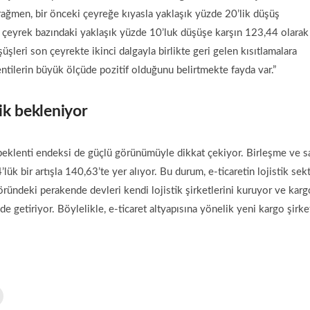
rağmen, bir önceki çeyreğe kıyasla yaklaşık yüzde 20’lik düşüş
e çeyrek bazındaki yaklaşık yüzde 10’luk düşüşe karşın 123,44 olarak
üşleri son çeyrekte ikinci dalgayla birlikte geri gelen kısıtlamalara
ilerin büyük ölçüde pozitif olduğunu belirtmekte fayda var.”
ik bekleniyor
n beklenti endeksi de güçlü görünümüyle dikkat çekiyor. Birleşme ve s
ük bir artışla 140,63’te yer alıyor. Bu durum, e-ticaretin lojistik sek
öründeki perakende devleri kendi lojistik şirketlerini kuruyor ve karg
nde getiriyor. Böylelikle, e-ticaret altyapısına yönelik yeni kargo şirke