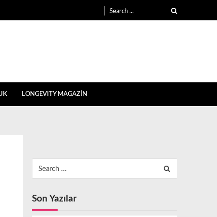
Search
for:
UK
LONGEVITY MAGAZİN
Search
for:
Son Yazılar