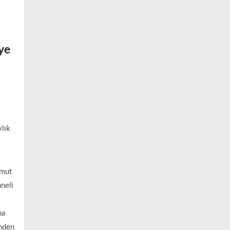
ye
lık
umut
aneli
na
inden