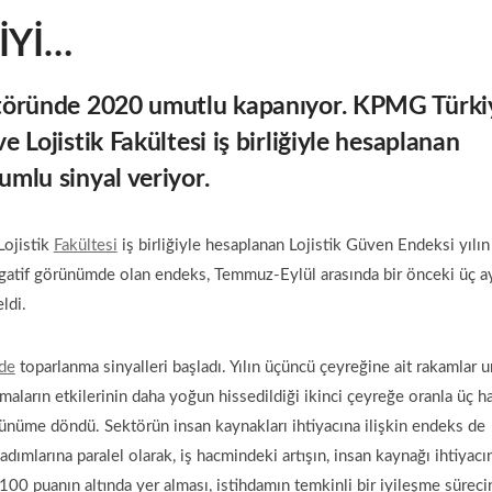
İYİ…
ektöründe 2020 umutlu kapanıyor. KPMG Türki
e Lojistik Fakültesi iş birliğiyle hesaplanan
umlu sinyal veriyor.
Lojistik
Fakültesi
iş birliğiyle hesaplanan Lojistik Güven Endeksi yılın
egatif görünümde olan endeks, Temmuz-Eylül arasında bir önceki üç ay
ldi.
de
toparlanma sinyalleri başladı. Yılın üçüncü çeyreğine ait rakamlar 
amaların etkilerinin daha yoğun hissedildiği ikinci çeyreğe oranla üç h
rünüme döndü. Sektörün insan kaynakları ihtiyacına ilişkin endeks de
ımlarına paralel olarak, iş hacmindeki artışın, insan kaynağı ihtiyacı
100 puanın altında yer alması, istihdamın temkinli bir iyileşme sürec