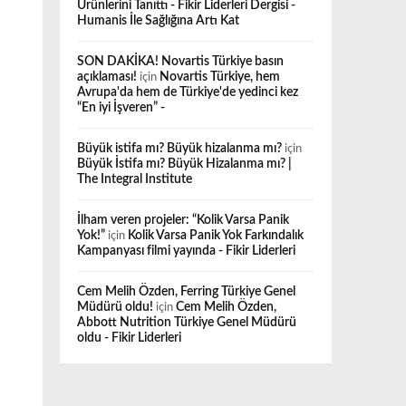
Ürünlerini Tanıttı - Fikir Liderleri Dergisi -
Humanis İle Sağlığına Artı Kat
SON DAKİKA! Novartis Türkiye basın
açıklaması!
için
Novartis Türkiye, hem
Avrupa'da hem de Türkiye'de yedinci kez
“En iyi İşveren” -
Büyük istifa mı? Büyük hizalanma mı?
için
Büyük İstifa mı? Büyük Hizalanma mı? |
The Integral Institute
İlham veren projeler: “Kolik Varsa Panik
Yok!”
için
Kolik Varsa Panik Yok Farkındalık
Kampanyası filmi yayında - Fikir Liderleri
Cem Melih Özden, Ferring Türkiye Genel
Müdürü oldu!
için
Cem Melih Özden,
Abbott Nutrition Türkiye Genel Müdürü
oldu - Fikir Liderleri