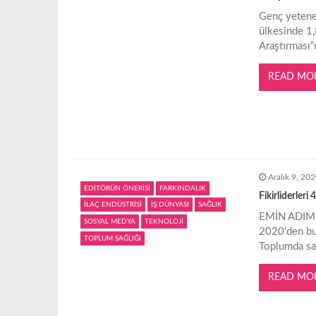
g
Genç yetenek
ülkesinde 1,
e
Araştırması”
z
READ MO
i
n
Aralık 9, 20
m
EDİTÖRÜN ÖNERİSİ
FARKINDALIK
Fikirliderleri 
İLAÇ ENDÜSTRİSİ
İŞ DÜNYASI
SAĞLIK
e
EMİN ADIMLA
SOSYAL MEDYA
TEKNOLOJİ
2020'den bug
TOPLUM SAĞLIĞI
Toplumda sağ
s
READ MO
i