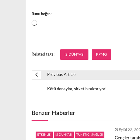
Bunu beğen:
Yükleniyor...
Related tags :
İŞ DÜNYASI
KPMG
Previous Article
Y
Kötü deneyim, şirket bıraktırıyor!
a
z
Benzer Haberler
ı
Eylül 22, 20
ETKİNLİK
İŞ DÜNYASI
TÜKETİCİ SAĞLIĞI
Gençler tarafı