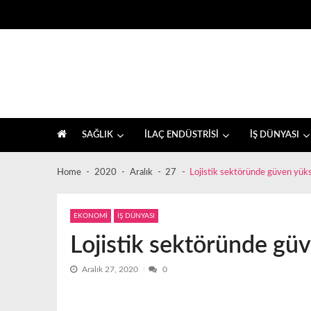
Skip
Skip
to
to
navigation
content
İlaç sektörü ve sağlık, farkındalık haberleri
SAĞLIK
İLAÇ ENDÜSTRİSİ
İŞ DÜNYASI
Home
2020
Aralık
27
Lojistik sektöründe güven yüks
EKONOMİ
İŞ DÜNYASI
Lojistik sektöründe güv
Aralık 27, 2020
0