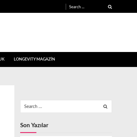
Search
for:
UK
LONGEVITY MAGAZİN
Search
for:
Son Yazılar