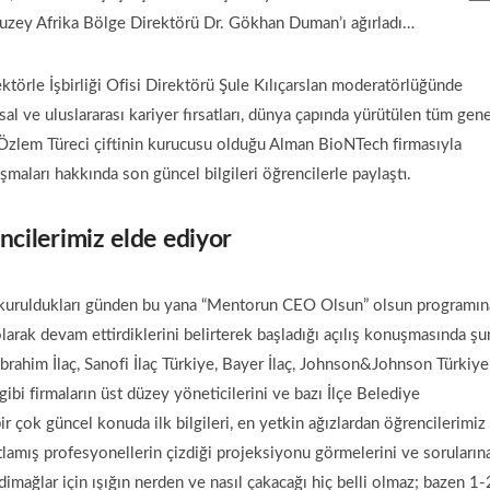
 Kuzey Afrika Bölge Direktörü Dr. Gökhan Duman’ı ağırladı…
ktörle İşbirliği Ofisi Direktörü Şule Kılıçarslan moderatörlüğünde
l ve uluslararası kariyer fırsatları, dünya çapında yürütülen tüm gene
e Özlem Türeci çiftinin kurucusu olduğu Alman BioNTech firmasıyla
şmaları hakkında son güncel bilgileri öğrencilerle paylaştı.
encilerimiz elde ediyor
ak kuruldukları günden bu yana “Mentorun CEO Olsun” olsun programın
arak devam ettirdiklerini belirterek başladığı açılış konuşmasında şun
rahim İlaç, Sanofi İlaç Türkiye, Bayer İlaç, Johnson&Johnson Türkiye
gibi firmaların üst düzey yöneticilerini ve bazı İlçe Belediye
ir çok güncel konuda ilk bilgileri, en yetkin ağızlardan öğrencilerimiz
atlamış profesyonellerin çizdiği projeksiyonu görmelerini ve soruların
imağlar için ışığın nerden ve nasıl çakacağı hiç belli olmaz; bazen 1-