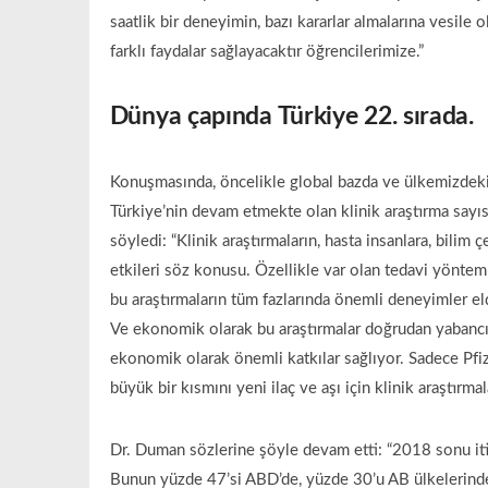
saatlik bir deneyimin, bazı kararlar almalarına vesile o
farklı faydalar sağlayacaktır öğrencilerimize.”
Dünya çapında Türkiye 22. sırada.
Konuşmasında, öncelikle global bazda ve ülkemizdeki k
Türkiye’nin devam etmekte olan klinik araştırma sayısı
söyledi: “Klinik araştırmaların, hasta insanlara, bili
etkileri söz konusu. Özellikle var olan tedavi yönteml
bu araştırmaların tüm fazlarında önemli deneyimler elde
Ve ekonomik olarak bu araştırmalar doğrudan yabanc
ekonomik olarak önemli katkılar sağlıyor. Sadece Pfi
büyük bir kısmını yeni ilaç ve aşı için klinik araştırma
Dr. Duman sözlerine şöyle devam etti: “2018 sonu iti
Bunun yüzde 47’si ABD’de, yüzde 30’u AB ülkelerinde,