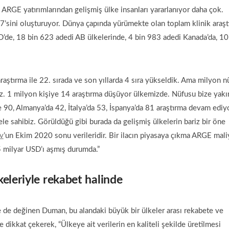
 ARGE yatırımlarından gelişmiş ülke insanları yararlanıyor daha çok.
7’sini oluşturuyor. Dünya çapında yürümekte olan toplam klinik araş
’de, 18 bin 623 adedi AB ülkelerinde, 4 bin 983 adedi Kanada’da, 10
aştırma ile 22. sırada ve son yıllarda 4 sıra yükseldik. Ama milyon n
iz. 1 milyon kişiye 14 araştırma düşüyor ülkemizde. Nüfusu bize yakı
e 90, Almanya’da 42, İtalya’da 53, İspanya’da 81 araştırma devam ediyo
le sahibiz. Görüldüğü gibi burada da gelişmiş ülkelerin bariz bir öne
ov
’un Ekim 2020 sonu verileridir. Bir ilacın piyasaya çıkma ARGE maliy
5 milyar USD’ı aşmış durumda.”
eleriyle rekabet halinde
ne de değinen Duman, bu alandaki büyük bir ülkeler arası rekabete ve
 dikkat çekerek, “Ülkeye ait verilerin en kaliteli şekilde üretilmesi