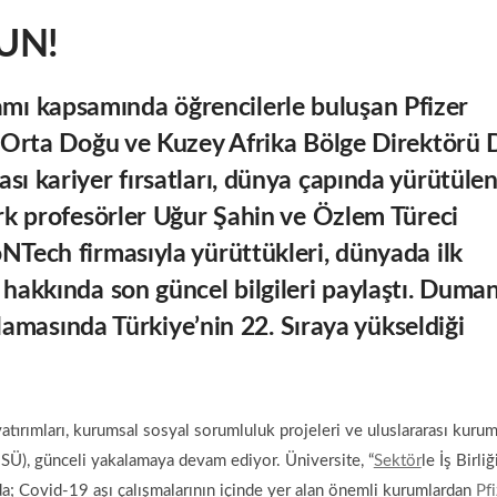
UN!
ı kapsamında öğrencilerle buluşan Pfizer
, Orta Doğu ve Kuzey Afrika Bölge Direktörü D
sı kariyer fırsatları, dünya çapında yürütüle
ürk profesörler Uğur Şahin ve Özlem Türeci
NTech firmasıyla yürüttükleri, dünyada ilk
 hakkında son güncel bilgileri paylaştı. Duma
ralamasında Türkiye’nin 22. Sıraya yükseldiği
atırımları, kurumsal sosyal sorumluluk projeleri ve uluslararası kurum
 (İSÜ), günceli yakalamaya devam ediyor. Üniversite, “
Sektör
le İş Birliğ
 Covid-19 aşı çalışmalarının içinde yer alan önemli kurumlardan
Pfi