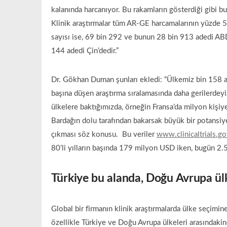
kalanında harcanıyor. Bu rakamların gösterdiği gibi bu
Klinik araştırmalar tüm AR-GE harcamalarının yüzde 5
sayısı ise, 69 bin 292 ve bunun 28 bin 913 adedi ABD
144 adedi Çin’dedir.”
Dr. Gökhan Duman şunları ekledi: “Ülkemiz bin 158 ar
başına düşen araştırma sıralamasında daha gerilerdey
ülkelere baktığımızda, örneğin Fransa’da milyon kişiy
Bardağın dolu tarafından bakarsak büyük bir potansiye
çıkması söz konusu. Bu veriler
www.clinicaltrials.g
80’li yılların başında 179 milyon USD iken, bugün 2.
Türkiye bu alanda, Doğu Avrupa ülk
Global bir firmanın klinik araştırmalarda ülke seçimi
özellikle Türkiye ve Doğu Avrupa ülkeleri arasındakine