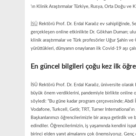
’ın Klinik Araştırmalar Türkiye, Rusya, Orta Doğu ve
İSÜ
Rektörü Prof. Dr. Erdal Karaöz ev sahipliğinde, Se
gerçekleşen online etkinlikte Dr. Gökhan Duman; ulusa
klinik araştırmalar ve Türk profesörler Uğur Şahin v
yürüttükleri, dünyanın onaylanan ilk Covid-19 aşı çalı
En güncel bilgileri çoğu kez ilk öğr
İSÜ Rektörü Prof. Dr. Erdal Karaöz, üniversite olar
büyük önem verdiklerini, pandemiyle birlikte online ol
söyledi: “Bu güne kadar program çerçevesinde; Abdi İb
Vodafone, Turkcell, Getir, TRT, Turner International’ın 
Başkanlarımızı öğrencilerimizle bir araya getirdik ve b
edindiler. Öğrencilerimizin, iş yaşamında kendini isp
birinci elden yanıt almalarını çok önemsiyoruz. Genç d