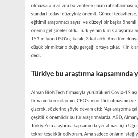
olmazsa olmaz zira bu verilerle ilacın ruhsatlanması 
standart tedavi düzeyiniz önemli. Güncel tedavilerse
eğitimli araştırmacı sayısı ve düzeyi bir başka önemli 
önemli gelişmeler oldu. Türkiye’nin klinik araştırmal
153 milyon USD’a çıkarak; 3 kat arttı. Ama tüm dün
düşük bir miktar olduğu gerçeği ortaya çıkar. Klinik a
dedi.
Türkiye bu araştırma kapsamında y
Alman BioNTech firmasıyla yürüttükleri Covid-19 aşı
firmanın kurucularının, CEO’sunun Türk olmasının ve T
çizerek, sözlerine şöyle devam etti: “Aşı araştırma çal
çeşitlilik önemlidir bu tür araştırmalarda. ABD, Almany
Türkiye’nin araştırma kapsamında yer alması için Uğur
tekrar teşekkür ediyorum. Ama sadece onların isteğiyle