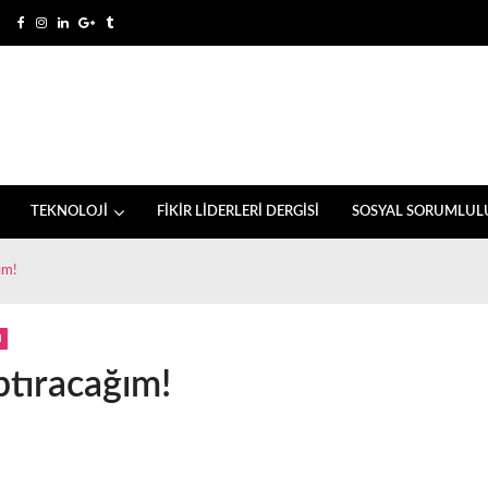
TEKNOLOJİ
FİKİR LİDERLERİ DERGİSİ
SOSYAL SORUMLUL
ım!
I
ptıracağım!