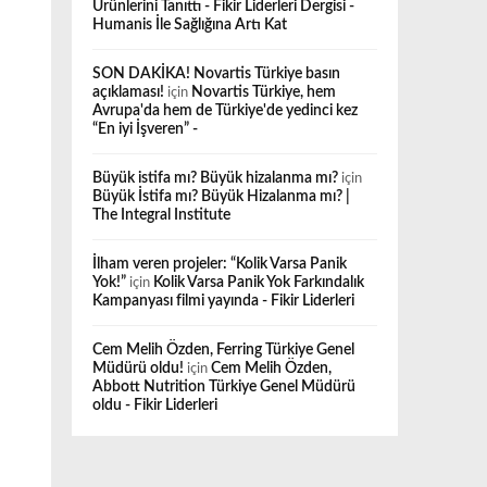
Ürünlerini Tanıttı - Fikir Liderleri Dergisi -
Humanis İle Sağlığına Artı Kat
SON DAKİKA! Novartis Türkiye basın
açıklaması!
için
Novartis Türkiye, hem
Avrupa'da hem de Türkiye'de yedinci kez
“En iyi İşveren” -
Büyük istifa mı? Büyük hizalanma mı?
için
Büyük İstifa mı? Büyük Hizalanma mı? |
The Integral Institute
İlham veren projeler: “Kolik Varsa Panik
Yok!”
için
Kolik Varsa Panik Yok Farkındalık
Kampanyası filmi yayında - Fikir Liderleri
Cem Melih Özden, Ferring Türkiye Genel
Müdürü oldu!
için
Cem Melih Özden,
Abbott Nutrition Türkiye Genel Müdürü
oldu - Fikir Liderleri