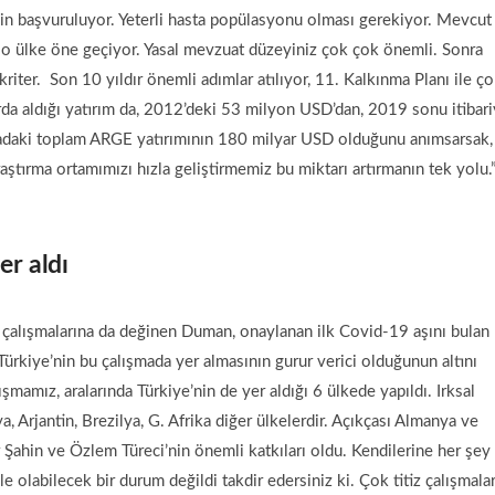
için başvuruluyor. Yeterli hasta popülasyonu olması gerekiyor. Mevcut
, o ülke öne geçiyor. Yasal mevzuat düzeyiniz çok çok önemli. Sonra
kriter. Son 10 yıldır önemli adımlar atılıyor, 11. Kalkınma Planı ile ç
arda aldığı yatırım da, 2012’deki 53 milyon USD’dan, 2019 sonu itibari
yadaki toplam ARGE yatırımının 180 milyar USD olduğunu anımsarsak,
raştırma ortamımızı hızla geliştirmemiz bu miktarı artırmanın tek yolu.
er aldı
 çalışmalarına da değinen Duman, onaylanan ilk Covid-19 aşını bulan
ürkiye’nin bu çalışmada yer almasının gurur verici olduğunun altını
ışmamız, aralarında Türkiye’nin de yer aldığı 6 ülkede yapıldı. Irksal
a, Arjantin, Brezilya, G. Afrika diğer ülkelerdir. Açıkçası Almanya ve
 Şahin ve Özlem Türeci’nin önemli katkıları oldu. Kendilerine her şey 
 olabilecek bir durum değildi takdir edersiniz ki. Çok titiz çalışmala