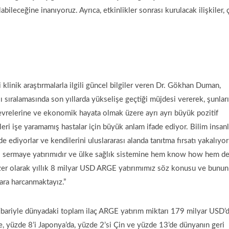
labileceğine inanıyoruz. Ayrıca, etkinlikler sonrası kurulacak ilişkiler,
linik araştırmalarla ilgili güncel bilgiler veren Dr. Gökhan Duman,
 sıralamasında son yıllarda yükselişe geçtiği müjdesi vererek, şunları
m çevrelerine ve ekonomik hayata olmak üzere ayrı ayrı büyük pozitif
eri işe yaramamış hastalar için büyük anlam ifade ediyor. Bilim insanl
 ediyorlar ve kendilerini uluslararası alanda tanıtma fırsatı yakalıyorl
ı sermaye yatırımıdır ve ülke sağlık sistemine hem know how hem d
zer olarak yıllık 8 milyar USD ARGE yatırımımız söz konusu ve bunun
lara harcanmaktayız.”
bariyle dünyadaki toplam ilaç ARGE yatırım miktarı 179 milyar USD’dı
 yüzde 8’i Japonya’da, yüzde 2’si Çin ve yüzde 13’de dünyanın geri