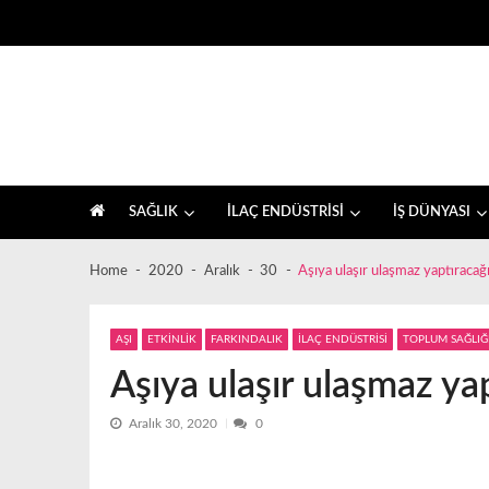
Skip
Skip
to
to
navigation
content
İlaç sektörü ve sağlık, farkındalık haberleri
SAĞLIK
İLAÇ ENDÜSTRİSİ
İŞ DÜNYASI
Home
2020
Aralık
30
Aşıya ulaşır ulaşmaz yaptıracağ
AŞI
ETKİNLİK
FARKINDALIK
İLAÇ ENDÜSTRİSİ
TOPLUM SAĞLIĞ
Aşıya ulaşır ulaşmaz ya
Aralık 30, 2020
0