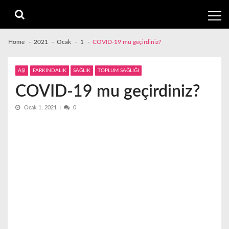
Skip
Skip
to
to
navigation
content
Home
2021
Ocak
1
COVID-19 mu geçirdiniz?
AŞI
FARKINDALIK
SAĞLIK
TOPLUM SAĞLIĞI
COVID-19 mu geçirdiniz?
Ocak 1, 2021
0