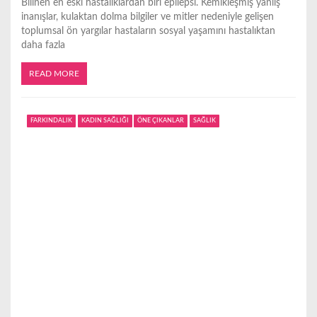
Bilinen en eski hastalıklardan biri epilepsi. Kemikleşmiş yanlış
inanışlar, kulaktan dolma bilgiler ve mitler nedeniyle gelişen
toplumsal ön yargılar hastaların sosyal yaşamını hastalıktan
daha fazla
READ MORE
FARKINDALIK
KADIN SAĞLIĞI
ÖNE ÇIKANLAR
SAĞLIK