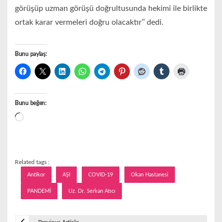
görüşüp uzman görüşü doğrultusunda hekimi ile birlikte
ortak karar vermeleri doğru olacaktır’’ dedi.
Bunu paylaş:
Bunu beğen:
Yükleniyor...
Related tags :
Antikor
AŞI
COVID-19
Okan Hastanesi
PANDEMİ
Uz. Dr. Serkan Atıcı
Previous Article