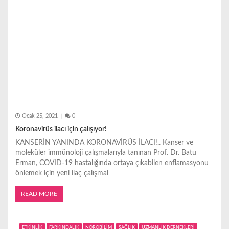
i
Ocak 25, 2021
0
Koronavirüs ilacı için çalışıyor!
KANSERİN YANINDA KORONAVİRÜS İLACI!.. Kanser ve
moleküler immünoloji çalışmalarıyla tanınan Prof. Dr. Batu
Erman, COVID-19 hastalığında ortaya çıkabilen enflamasyonu
önlemek için yeni ilaç çalışmal
READ MORE
ETKİNLİK
FARKINDALIK
NÖROBİLİM
SAĞLIK
UZMANLIK DERNEKLERİ