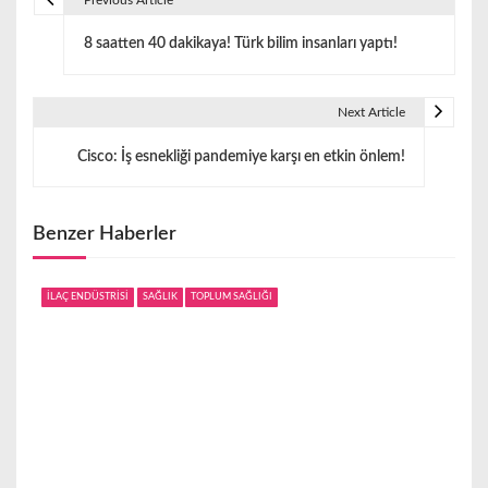
Y
8 saatten 40 dakikaya! Türk bilim insanları yaptı!
a
z
Next Article
ı
Cisco: İş esnekliği pandemiye karşı en etkin önlem!
g
e
Benzer Haberler
z
i
İLAÇ ENDÜSTRİSİ
SAĞLIK
TOPLUM SAĞLIĞI
n
m
e
s