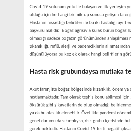
Covid-19 solunum yolu ile bulaşan ve ilk yerleşim yer
olduğu için herhangi bir mikrop sonucu gelişen farenj
Hastanın hissettiği belirtiler ile bu iki hastalığı ay
başvurulmalıdır. Boğaz ağrısıyla kulak burun boğaz h
olmadığı sadece boğazın görünümünden anlaşılması mü
tıkanıklığı, reflü, alerji ve bademciklerin alınmasınd
düşünülüyorsa bu kez ek olarak hangi belirtilerin gör
Hasta risk grubundaysa mutlaka te
Akut farenjitte boğaz bölgesinde kızarıklık, ödem ya da
rastlanmaktadır. Tam olarak teşhis konulabilmesi için 
öksürük gibi şikayetlerin de olup olmadığı belirlenmel
ya da bu olasılık elenebilir. Özellikle pandemi döne
genel durumu da sıkıntılıysa, risk grubu içerisinde 
gerekmektedir. Hastanın Covid-19 testi negatif çıksa