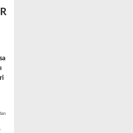
OR
rsa
ı
ri
dan
e