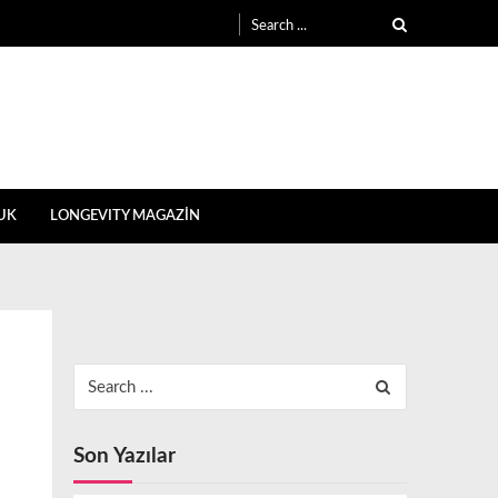
Search
for:
UK
LONGEVITY MAGAZİN
Search
for:
Son Yazılar