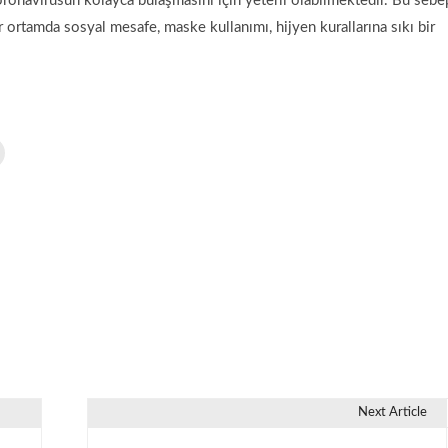
koronavirüsün kolayca bulaşmasını için yeterli olabilmektedir. Bu sebe
 ortamda sosyal mesafe, maske kullanımı, hijyen kurallarına sıkı bir
Next Article