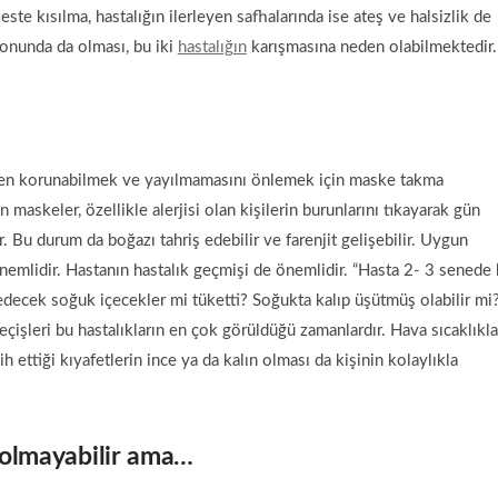
este kısılma, hastalığın ilerleyen safhalarında ise ateş ve halsizlik de
onunda da olması, bu iki
hastalığın
karışmasına neden olabilmektedir.
sten korunabilmek ve yayılmamasını önlemek için maske takma
 maskeler, özellikle alerjisi olan kişilerin burunlarını tıkayarak gün
Bu durum da boğazı tahriş edebilir ve farenjit gelişebilir. Uygun
emlidir. Hastanın hastalık geçmişi de önemlidir. “Hasta 2- 3 senede 
 edecek soğuk içecekler mi tüketti? Soğukta kalıp üşütmüş olabilir mi
eçişleri bu hastalıkların en çok görüldüğü zamanlardır. Hava sıcaklıkla
ih ettiği kıyafetlerin ince ya da kalın olması da kişinin kolaylıkla
i olmayabilir ama…