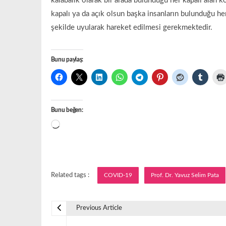
kalabalık olarak bir arada bulunduğu her kapalı alan 
kapalı ya da açık olsun başka insanların bulunduğu her
şekilde uyularak hareket edilmesi gerekmektedir.
Bunu paylaş:
Bunu beğen:
Yükleniyor...
Related tags :
COVID-19
Prof. Dr. Yavuz Selim Pata
Previous Article
Y