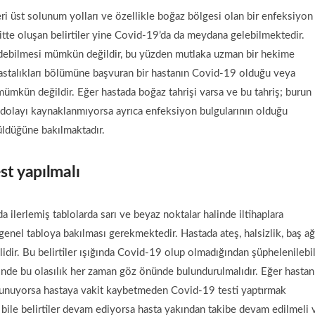
i üst solunum yolları ve özellikle boğaz bölgesi olan bir enfeksiyon
itte oluşan belirtiler yine Covid-19’da da meydana gelebilmektedir.
ırt edebilmesi mümkün değildir, bu yüzden mutlaka uzman bir hekime
astalıkları bölümüne başvuran bir hastanın Covid-19 olduğu veya
mkün değildir. Eğer hastada boğaz tahrişi varsa ve bu tahriş; burun
an dolayı kaynaklanmıyorsa ayrıca enfeksiyon bulgularının olduğu
üldüğüne bakılmaktadır.
st yapılmalı
 ilerlemiş tablolarda sarı ve beyaz noktalar halinde iltihaplara
genel tabloya bakılması gerekmektedir. Hastada ateş, halsizlik, baş ağr
idir. Bu belirtiler ışığında Covid-19 olup olmadığından şüphelenilebil
minde bu olasılık her zaman göz önünde bulundurulmalıdır. Eğer hastan
bulunuyorsa hastaya vakit kaybetmeden Covid-19 testi yaptırmak
 bile belirtiler devam ediyorsa hasta yakından takibe devam edilmeli 