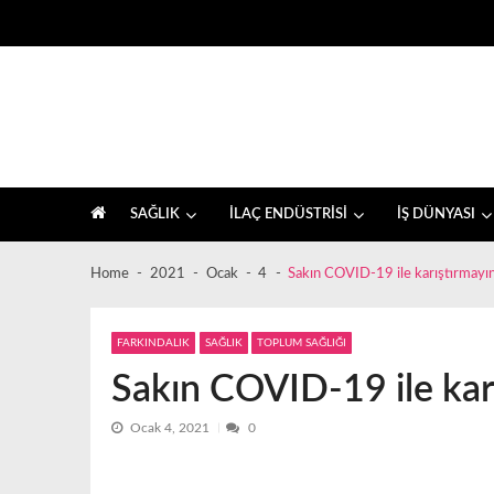
Skip
Skip
to
to
navigation
content
İlaç sektörü ve sağlık, farkındalık haberleri
SAĞLIK
İLAÇ ENDÜSTRİSİ
İŞ DÜNYASI
Home
2021
Ocak
4
Sakın COVID-19 ile karıştırmayı
FARKINDALIK
SAĞLIK
TOPLUM SAĞLIĞI
Sakın COVID-19 ile kar
Ocak 4, 2021
0