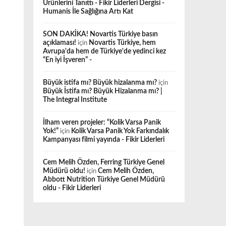
Ürünlerini Tanıttı - Fikir Liderleri Dergisi -
Humanis İle Sağlığına Artı Kat
SON DAKİKA! Novartis Türkiye basın
açıklaması!
için
Novartis Türkiye, hem
Avrupa'da hem de Türkiye'de yedinci kez
“En iyi İşveren” -
Büyük istifa mı? Büyük hizalanma mı?
için
Büyük İstifa mı? Büyük Hizalanma mı? |
The Integral Institute
İlham veren projeler: “Kolik Varsa Panik
Yok!”
için
Kolik Varsa Panik Yok Farkındalık
Kampanyası filmi yayında - Fikir Liderleri
Cem Melih Özden, Ferring Türkiye Genel
Müdürü oldu!
için
Cem Melih Özden,
Abbott Nutrition Türkiye Genel Müdürü
oldu - Fikir Liderleri