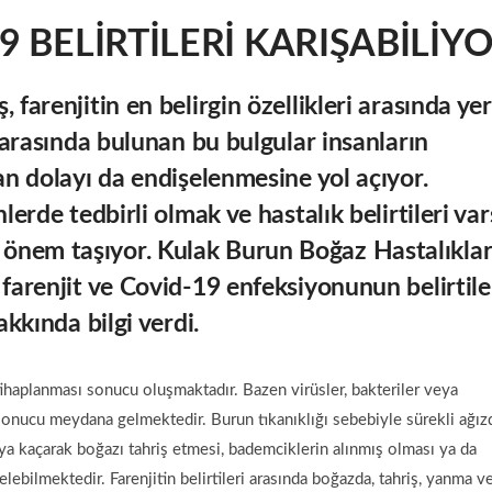
9 BELİRTİLERİ KARIŞABİLİY
farenjitin en belirgin özellikleri arasında yer
i arasında bulunan bu bulgular insanların
an dolayı da endişelenmesine yol açıyor.
lerde tedbirli olmak ve hastalık belirtileri va
önem taşıyor. Kulak Burun Boğaz Hastalıklar
 farenjit ve Covid-19 enfeksiyonunun belirtile
akkında bilgi verdi.
tihaplanması sonucu oluşmaktadır. Bazen virüsler, bakteriler veya
sonucu meydana gelmektedir. Burun tıkanıklığı sebebiyle sürekli ağız
ıya kaçarak boğazı tahriş etmesi, bademciklerin alınmış olması ya da
gelebilmektedir. Farenjitin belirtileri arasında boğazda, tahriş, yanma v