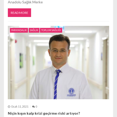
Anadolu Sağlık Merke
READ MORE
FARKINDALIK
SAĞLIK
TOPLUM SAĞLIĞI
Ocak 11, 2021
0
Niçin kışın kalp krizi geçirme riski artıyor?