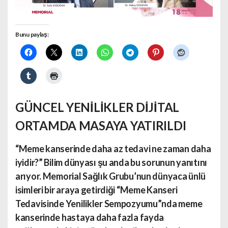
Bunu paylaş:
GÜNCEL YENİLİKLER DİJİTAL
ORTAMDA MASAYA YATIRILDI
“Meme kanserinde daha az tedavi ne zaman daha
iyidir?” Bilim dünyası şu anda bu sorunun yanıtını
arıyor. Memorial Sağlık Grubu’nun dünyaca ünlü
isimleri bir araya getirdiği “Meme Kanseri
Tedavisinde Yenilikler Sempozyumu”nda meme
kanserinde hastaya daha fazla fayda