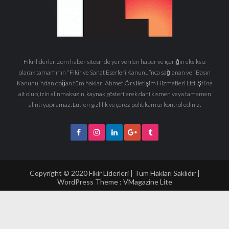
Fikirliderleri.com haber sitesinde yer verilen haber ve içeriğin eksiksiz
olarak tamamının “Fikir ve Sanat Eserleri Kanunu”nca sağlanan ve “Basın
Kanunu”ndan doğan tüm hakları Ahmet Örs İletişim Hizmetleri Ltd. Şti’ne
ait olup, izin alınmaksızın, kaynak gösterilerek dahi kısmen veya tamamen
alıntı yapılamaz. Lütfen gizlilik ve çerez politikamızı kontrol ediniz.
Copyright © 2020 Fikir Liderleri | Tüm Hakları Saklıdır |
WordPress Theme :
VMagazine Lite