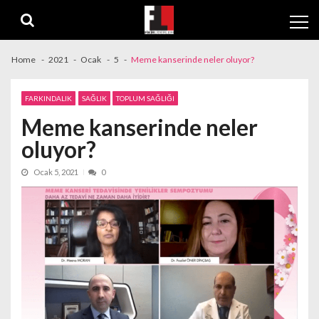
Skip
Skip
to
to
navigation
content
Home
2021
Ocak
5
Meme kanserinde neler oluyor?
FARKINDALIK
SAĞLIK
TOPLUM SAĞLIĞI
Meme kanserinde neler
oluyor?
Ocak 5, 2021
0