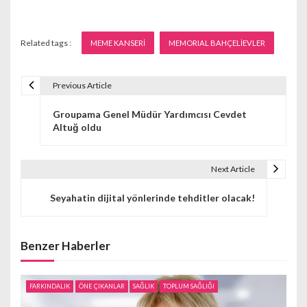
Related tags :
MEME KANSERİ
MEMORIAL BAHÇELİEVLER
Previous Article
Y
Groupama Genel Müdür Yardımcısı Cevdet
a
Altuğ oldu
z
ı
Next Article
g
Seyahatin dijital yönlerinde tehditler olacak!
e
z
Benzer Haberler
i
FARKINDALIK
ÖNE ÇIKANLAR
SAĞLIK
TOPLUM SAĞLIĞI
n