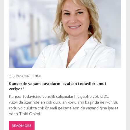
m
e
s
i
Şubat 4, 2023
0
Kanserde yaşam kayıplarını azaltan tedaviler umut
veriyor!
Kanser tedavisine yönelik çalışmalar hiç şüphe yok ki 21.
yüzyılda üzerinde en çok durulan konuların başında geliyor. Bu
zorlu yolculukta çok önemli gelişmelerin de yaşandığına işaret
eden Tıbbi Onkol
READ MORE