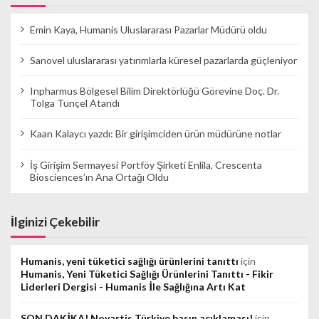
Emin Kaya, Humanis Uluslararası Pazarlar Müdürü oldu
Sanovel uluslararası yatırımlarla küresel pazarlarda güçleniyor
Inpharmus Bölgesel Bilim Direktörlüğü Görevine Doç. Dr.
Tolga Tunçel Atandı
Kaan Kalaycı yazdı: Bir girişimciden ürün müdürüne notlar
İş Girişim Sermayesi Portföy Şirketi Enlila, Crescenta
Biosciences’ın Ana Ortağı Oldu
İlginizi Çekebilir
Humanis, yeni tüketici sağlığı ürünlerini tanıttı
için
Humanis, Yeni Tüketici Sağlığı Ürünlerini Tanıttı - Fikir
Liderleri Dergisi - Humanis İle Sağlığına Artı Kat
SON DAKİKA! Novartis Türkiye basın açıklaması!
için