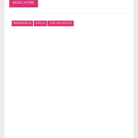
READ MORE
FARKINDALIK
SAĞLIK
TOPLUM SAĞLIĞI