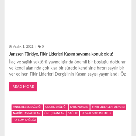
Aralık 1, 2021
0
Janssen Türkiye, Fikir Liderleri Kasım sayısına konuk oldu!
İlaç ve sağlık sektörü yayıncılığında önemli bir boşluğu dolduran
ve kendi alanında çok kısa bir sürede kendisine hatırı sayılır bir
yer edinen Fikir Liderleri Dergisi’nin Kasım sayısı yayımlandı. Öz
READ MORE
ANNE BEBEK SAĞLIĞI
ÇOCUK SAĞLIĞI
FARKINDALIK
FİKİR LİDERLERİ DERGİSİ
NADİR HASTALIKLAR
ÖNE ÇIKANLAR
SAĞLIK
SOSYAL SORUMLULUK
TOPLUM SAĞLIĞI