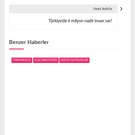
ı
Next Article
g
Türkiye’de 6 milyon nadir insan var!
e
z
Benzer Haberler
i
FARKINDALIK
İLAÇ ENDÜSTRİSİ
NADİR HASTALIKLAR
n
m
e
s
i