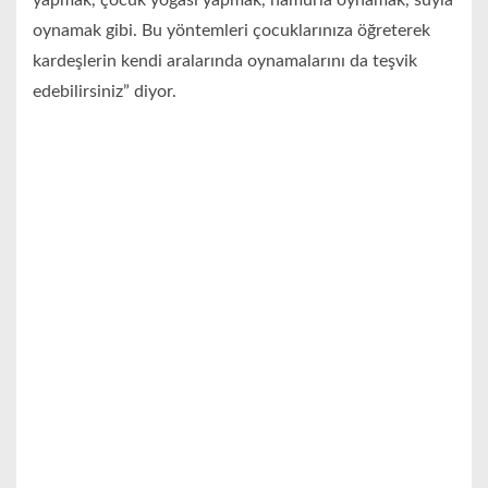
yapmak, çocuk yogası yapmak, hamurla oynamak, suyla
oynamak gibi. Bu yöntemleri çocuklarınıza öğreterek
kardeşlerin kendi aralarında oynamalarını da teşvik
edebilirsiniz” diyor.