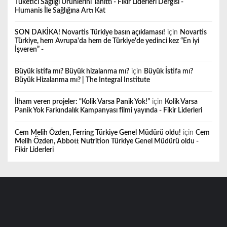
Tüketici Sağlığı Ürünlerini Tanıttı - Fikir Liderleri Dergisi -
Humanis İle Sağlığına Artı Kat
SON DAKİKA! Novartis Türkiye basın açıklaması!
için
Novartis
Türkiye, hem Avrupa'da hem de Türkiye'de yedinci kez “En iyi
İşveren” -
Büyük istifa mı? Büyük hizalanma mı?
için
Büyük İstifa mı?
Büyük Hizalanma mı? | The Integral Institute
İlham veren projeler: “Kolik Varsa Panik Yok!”
için
Kolik Varsa
Panik Yok Farkındalık Kampanyası filmi yayında - Fikir Liderleri
Cem Melih Özden, Ferring Türkiye Genel Müdürü oldu!
için
Cem
Melih Özden, Abbott Nutrition Türkiye Genel Müdürü oldu -
Fikir Liderleri