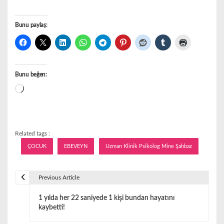
Bunu paylaş:
Bunu beğen:
Yükleniyor...
Related tags :
ÇOCUK
EBEVEYN
Uzman Klinik Psikolog Mine Şahbaz
Previous Article
Y
1 yılda her 22 saniyede 1 kişi bundan hayatını
a
kaybetti!
z