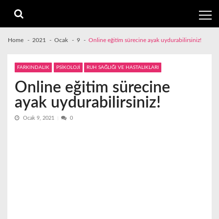
Skip
Skip
to
to
navigation
content
Home
2021
Ocak
9
Online eğitim sürecine ayak uydurabilirsiniz!
FARKINDALIK
PSİKOLOJİ
RUH SAĞLIĞI VE HASTALIKLARI
Online eğitim sürecine
ayak uydurabilirsiniz!
Ocak 9, 2021
0