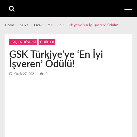
Skip
Skip
to
to
navigation
content
Home
2021
Ocak
27
GSK Türkiye’ye ‘En İyi İşveren’ Ödülü!
İLAÇ ENDÜSTRİSİ
ÖDÜLLER
GSK Türkiye’ye ‘En İyi
İşveren’ Ödülü!
Ocak 27, 2021
0