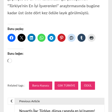
“Türkiye’nin En İyi İşverenleri” araştırmasında bugüne
kadar üst üste dört kez ödüle layık görülmüştü.
Bunu paylaş:
Bunu beğen:
Yükleniyor...
Related tags :
Burcu Kuyucu
GSK TÜRKİYE
ÖDÜL
Previous Article
Y
Novartis İlaç Türkiye, dünya çapında en iyi işveren!