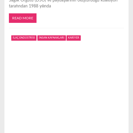
Sağlık Örgütü (DSÖ) ve paydaşlarının oluşturduğu koalisyon
tarafından 1988 yılında
READ MORE
İLAÇ ENDÜSTRİSİ
İNSAN KAYNAKLARI
KARİYER