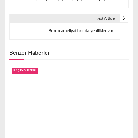
a
z
Next Article
ı
Burun ameliyatlarında yenilikler var!
g
e
Benzer Haberler
z
i
İLAÇ ENDÜSTRİSİ
n
m
e
s
i