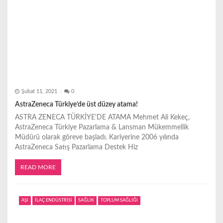
Şubat 11, 2021
0
AstraZeneca Türkiye’de üst düzey atama!
ASTRA ZENECA TÜRKİYE'DE ATAMA Mehmet Ali Kekeç,
AstraZeneca Türkiye Pazarlama & Lansman Mükemmellik
Müdürü olarak göreve başladı. Kariyerine 2006 yılında
AstraZeneca Satış Pazarlama Destek Hiz
READ MORE
AŞI
İLAÇ ENDÜSTRİSİ
SAĞLIK
TOPLUM SAĞLIĞI