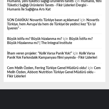
Humanis, yeni tüketici sağlığı ürünlerini tanıttı
için
Humanis, Yeni
Tüketici Sağlığı Ürünlerini Tanıttı - Fikir Liderleri Dergisi -
Humanis İle Sağlığına Artı Kat
SON DAKİKA! Novartis Türkiye basın açıklaması!
için
Novartis
Türkiye, hem Avrupa'da hem de Türkiye'de yedinci kez “En iyi
İşveren” -
Büyük istifa mı? Büyük hizalanma mı?
için
Büyük İstifa mı?
Büyük Hizalanma mı? | The Integral Institute
İlham veren projeler: “Kolik Varsa Panik Yok!”
için
Kolik Varsa
Panik Yok Farkındalık Kampanyası filmi yayında - Fikir Liderleri
Cem Melih Özden, Ferring Türkiye Genel Müdürü oldu!
için
Cem
Melih Özden, Abbott Nutrition Türkiye Genel Müdürü oldu -
Fikir Liderleri