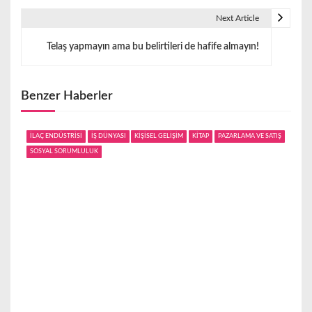
z
Next Article
ı
Telaş yapmayın ama bu belirtileri de hafife almayın!
g
e
Benzer Haberler
z
i
İLAÇ ENDÜSTRİSİ
İŞ DÜNYASI
KİŞİSEL GELİŞİM
KİTAP
PAZARLAMA VE SATIŞ
SOSYAL SORUMLULUK
n
m
e
s
i