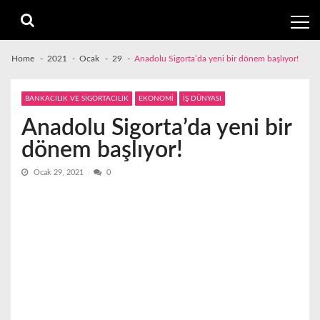
Skip
Skip
to
to
navigation
content
Home
2021
Ocak
29
Anadolu Sigorta’da yeni bir dönem başlıyor!
BANKACILIK VE SİGORTACILIK
EKONOMİ
İŞ DÜNYASI
Anadolu Sigorta’da yeni bir
dönem başlıyor!
Ocak 29, 2021
0