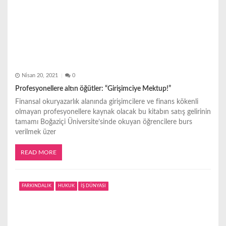
Nisan 20, 2021
0
Profesyonellere altın öğütler: “Girişimciye Mektup!”
Finansal okuryazarlık alanında girişimcilere ve finans kökenli
olmayan profesyonellere kaynak olacak bu kitabın satış gelirinin
tamamı Boğaziçi Üniversite’sinde okuyan öğrencilere burs
verilmek üzer
READ MORE
FARKINDALIK
HUKUK
İŞ DÜNYASI