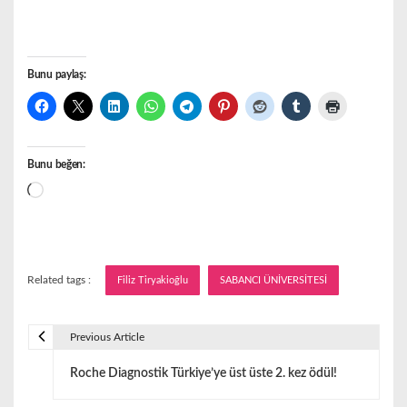
Bunu paylaş:
Bunu beğen:
Yükleniyor...
Related tags :
Filiz Tiryakioğlu
SABANCI ÜNİVERSİTESİ
Previous Article
Y
Roche Diagnostik Türkiye’ye üst üste 2. kez ödül!
a