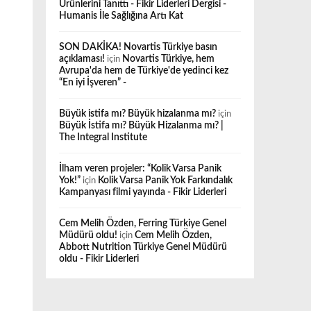
Ürünlerini Tanıttı - Fikir Liderleri Dergisi -
Humanis İle Sağlığına Artı Kat
SON DAKİKA! Novartis Türkiye basın
açıklaması!
için
Novartis Türkiye, hem
Avrupa'da hem de Türkiye'de yedinci kez
“En iyi İşveren” -
Büyük istifa mı? Büyük hizalanma mı?
için
Büyük İstifa mı? Büyük Hizalanma mı? |
The Integral Institute
İlham veren projeler: “Kolik Varsa Panik
Yok!”
için
Kolik Varsa Panik Yok Farkındalık
Kampanyası filmi yayında - Fikir Liderleri
Cem Melih Özden, Ferring Türkiye Genel
Müdürü oldu!
için
Cem Melih Özden,
Abbott Nutrition Türkiye Genel Müdürü
oldu - Fikir Liderleri