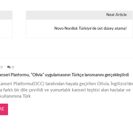
Next Article
Novo Nordisk Türkiye’de üst düzey atama!
23
0
nseri Platformu, “Olivia” uygulamasının Türkçe lansmanını gerçekleştirdi
anseri Platformu(OCC) tarafından hayata geçirilen Olivia, İngilizce’de
a farklı bir dile çevrildi ve yumurtalık kanseri teşhisi alan hastalar ve
 kullanımına Türk
RE