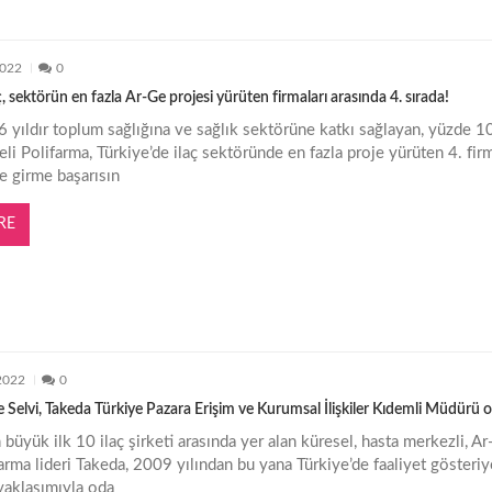
2022
0
, sektörün en fazla Ar-Ge projesi yürüten firmaları arasında 4. sırada!
6 yıldır toplum sağlığına ve sağlık sektörüne katkı sağlayan, yüzde 1
eli Polifarma, Türkiye’de ilaç sektöründe en fazla proje yürüten 4. fir
ye girme başarısın
RE
 2022
0
Selvi, Takeda Türkiye Pazara Erişim ve Kurumsal İlişkiler Kıdemli Müdürü o
büyük ilk 10 ilaç şirketi arasında yer alan küresel, hasta merkezli, A
arma lideri Takeda, 2009 yılından bu yana Türkiye’de faaliyet gösteriy
yaklaşımıyla oda