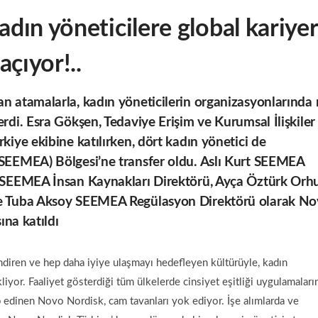
dın yöneticilere global kariyer
açıyor!..
 atamalarla, kadın yöneticilerin organizasyonlarında
di. Esra Gökşen, Tedaviye Erişim ve Kurumsal İlişkiler
iye ekibine katılırken, dört kadın yönetici de
SEEMEA) Bölgesi’ne transfer oldu. Aslı Kurt SEEMEA
n SEEMEA İnsan Kaynakları Direktörü, Ayça Öztürk Orh
ve Tuba Aksoy SEEMEA Regülasyon Direktörü olarak N
ına katıldı
diren ve hep daha iyiye ulaşmayı hedefleyen kültürüyle, kadın
iyor. Faaliyet gösterdiği tüm ülkelerde cinsiyet eşitliği uygulamaları
p edinen Novo Nordisk, cam tavanları yok ediyor. İşe alımlarda ve