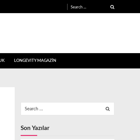
Search
for:
UK
LONGEVITY MAGAZİN
Search
for:
Son Yazılar