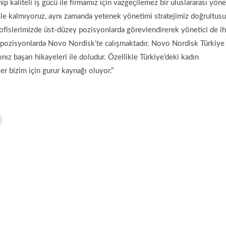
 kaliteli iş gücü ile firmamız için vazgeçilemez bir uluslararası yön
kle kalmıyoruz, aynı zamanda yetenek yönetimi stratejimiz doğrultus
 ofislerimizde üst-düzey pozisyonlarda görevlendirerek yönetici de ih
ı pozisyonlarda Novo Nordisk’te calışmaktadır. Novo Nordisk Türkiye
nız başarı hikayeleri ile doludur. Özellikle Türkiye’deki kadın
iler bizim için gurur kaynağı oluyor.
”