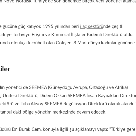
sunan Novo Nordisk Türkiye’de son dönemde birçok yeni yönetici atamas
le gücüne güç katıyor. 1995 yılından beri
ilaç sektörü
nde çeşitli
kiye Tedaviye Erişim ve Kurumsal İlişkiler Kıdemli Direktörü oldu.
arında oldukça tecrübeli olan Gökşen, 8 Mart dünya kadınlar gününde
iler
ın yönetici de SEEMEA (Güneydoğu Avrupa, Ortadoğu ve Afrika)
İş Ünitesi Direktörü, Didem Özkan SEEMEA İnsan Kaynakları Direktör
ektörü ve Tuba Aksoy SEEMEA Regülasyon Direktörü olarak atandı. 
İstanbul’daki bölge yönetim merkezinde devam edecek.
ürü Dr. Burak Cem, konuyla ilgili şu açıklamayı yaptı: “Türkiye gere