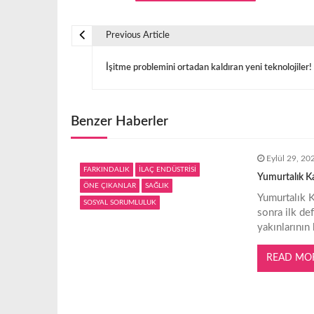
Previous Article
Y
İşitme problemini ortadan kaldıran yeni teknolojiler!
a
z
Benzer Haberler
ı
Eylül 29, 20
FARKINDALIK
İLAÇ ENDÜSTRİSİ
Yumurtalık Ka
g
ÖNE ÇIKANLAR
SAĞLIK
Yumurtalık K
SOSYAL SORUMLULUK
sonra ilk def
e
yakınlarının
z
READ MO
i