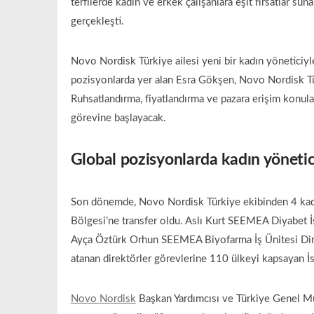
terfilerde kadın ve erkek çalışanlara eşit fırsatlar 
gerçekleşti.
Novo Nordisk Türkiye ailesi yeni bir kadın yöneticiy
pozisyonlarda yer alan Esra Gökşen, Novo Nordisk Tür
Ruhsatlandırma, fiyatlandırma ve pazara erişim konul
görevine başlayacak.
Global pozisyonlarda kadın yönetic
Son dönemde, Novo Nordisk Türkiye ekibinden 4 kad
Bölgesi’ne transfer oldu. Aslı Kurt SEEMEA Diyabet 
Ayça Öztürk Orhun SEEMEA Biyofarma İş Ünitesi Dir
atanan direktörler görevlerine 110 ülkeyi kapsayan 
Novo Nordisk
Başkan Yardımcısı ve Türkiye Genel Müd