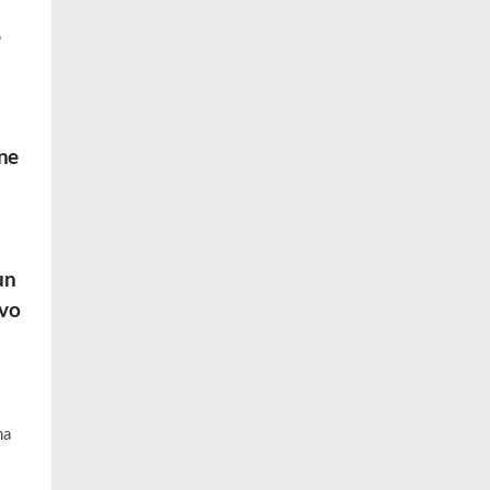
 ne
un
ovo
na