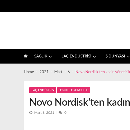
Skip
Skip
to
to
navigation
content
İlaç sektörü ve sağlık, farkındalık haberleri
SAĞLIK
İLAÇ ENDÜSTRİSİ
İŞ DÜNYASI
Home
2021
Mart
6
Novo Nordisk’ten kadın yöneticiler
İLAÇ ENDÜSTRİSİ
SOSYAL SORUMLULUK
Novo Nordisk’ten kadın y
Mart 6, 2021
0