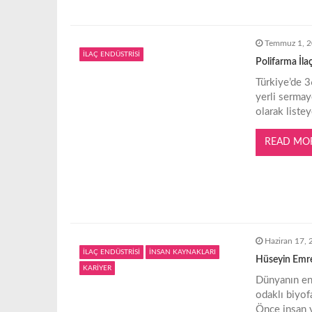
n
Temmuz 1, 
m
İLAÇ ENDÜSTRİSİ
Polifarma İlaç
e
Türkiye’de 3
yerli sermay
olarak liste
s
READ MO
i
Haziran 17,
İLAÇ ENDÜSTRİSİ
İNSAN KAYNAKLARI
Hüseyin Emre 
KARİYER
Dünyanın en 
odaklı biyof
Önce insan 