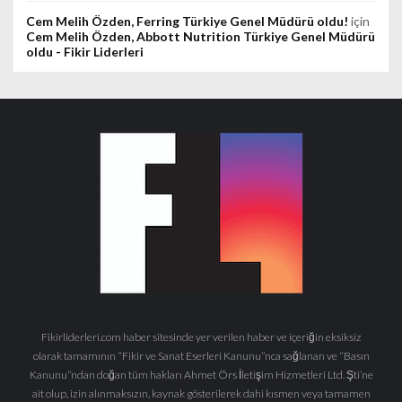
Cem Melih Özden, Ferring Türkiye Genel Müdürü oldu!
için
Cem Melih Özden, Abbott Nutrition Türkiye Genel Müdürü
oldu - Fikir Liderleri
Fikirliderleri.com haber sitesinde yer verilen haber ve içeriğin eksiksiz
olarak tamamının “Fikir ve Sanat Eserleri Kanunu”nca sağlanan ve “Basın
Kanunu”ndan doğan tüm hakları Ahmet Örs İletişim Hizmetleri Ltd. Şti’ne
ait olup, izin alınmaksızın, kaynak gösterilerek dahi kısmen veya tamamen