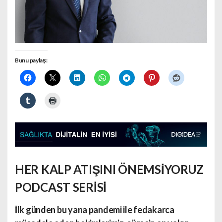
Bunu paylaş:
HER KALP ATIŞINI ÖNEMSİYORUZ
PODCAST SERİSİ
İlk günden bu yana pandemi ile fedakarca