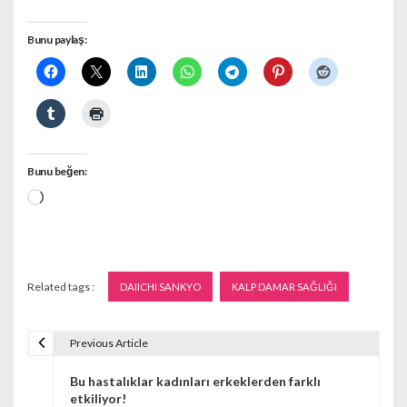
Bunu paylaş:
Bunu beğen:
Yükleniyor...
Related tags :
DAIICHI SANKYO
KALP DAMAR SAĞLIĞI
Previous Article
Y
Bu hastalıklar kadınları erkeklerden farklı
a
etkiliyor!