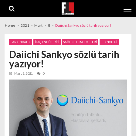
Skip
Skip
to
to
navigation
content
Home
2021
Mart
8
Daiichi Sankyo sözlü tarih yazıyor!
FARKINDALIK
İLAÇ ENDÜSTRİSİ
SAĞLIK TEKNOLOJİLERİ
TEKNOLOJİ
Daiichi Sankyo sözlü tarih
yazıyor!
Mart 8, 2021
0