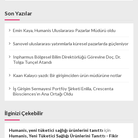
Son Yazılar
Emin Kaya, Humanis Uluslararası Pazarlar Müdürü oldu
Sanovel uluslararası yatırımlarla küresel pazarlarda güçleniyor
Inpharmus Bölgesel Bilim Direktörlüğü Görevine Doç. Dr.
Tolga Tunçel Atandı
Kaan Kalaycı yazdı: Bir girişimciden ürün müdürüne notlar
İş Girişim Sermayesi Portföy Şirketi Enlila, Crescenta
Biosciences’ın Ana Ortağı Oldu
İlginizi Çekebilir
Humanis, yeni tüketici sağlığı ürünlerini tanıttı
için
Humanis, Yeni Tüketici Sağlığı Ürünlerini Tanıttı - Fikir