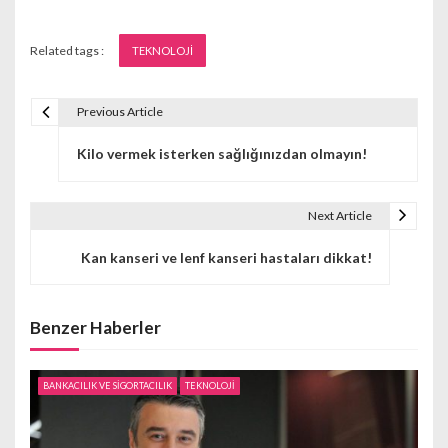
Related tags :
TEKNOLOJİ
Previous Article
Y
Kilo vermek isterken sağlığınızdan olmayın!
a
z
Next Article
ı
Kan kanseri ve lenf kanseri hastaları dikkat!
g
e
Benzer Haberler
z
i
BANKACILIK VE SİGORTACILIK
TEKNOLOJİ
n