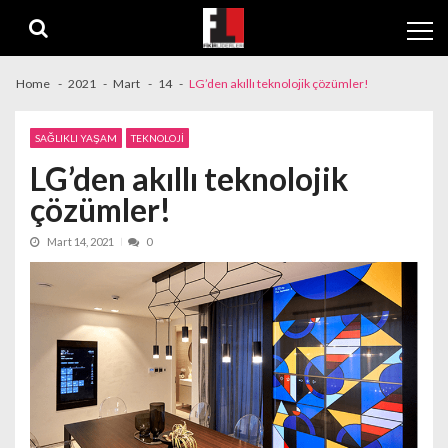
Skip
Skip
to
to
navigation
content
Home
2021
Mart
14
LG’den akıllı teknolojik çözümler!
SAĞLIKLI YAŞAM
TEKNOLOJİ
LG’den akıllı teknolojik
çözümler!
Mart 14, 2021
0