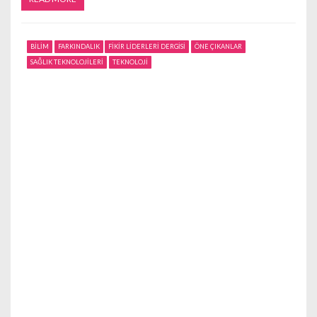
BİLİM
FARKINDALIK
FİKİR LİDERLERİ DERGİSİ
ÖNE ÇIKANLAR
SAĞLIK TEKNOLOJİLERİ
TEKNOLOJİ