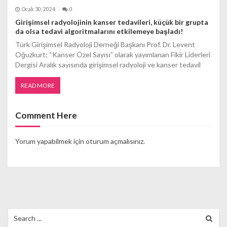
Ocak 30, 2024
0
Girişimsel radyolojinin kanser tedavileri, küçük bir grupta
da olsa tedavi algoritmalarını etkilemeye başladı!
Türk Girişimsel Radyoloji Derneği Başkanı Prof. Dr. Levent
Oğuzkurt; “Kanser Özel Sayısı” olarak yayımlanan Fikir Liderleri
Dergisi Aralık sayısında girişimsel radyoloji ve kanser tedavil
READ MORE
Comment Here
Yorum yapabilmek için
oturum açmalısınız
.
Search
for: