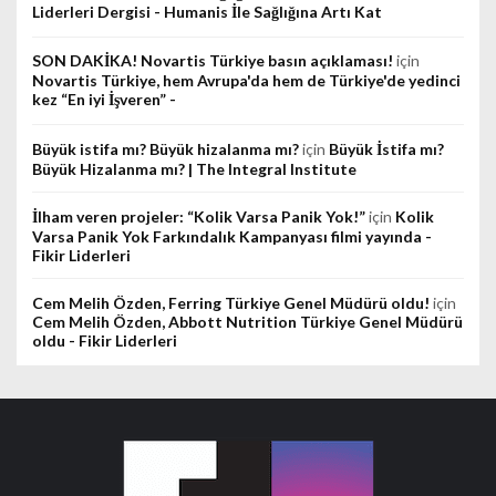
Liderleri Dergisi - Humanis İle Sağlığına Artı Kat
SON DAKİKA! Novartis Türkiye basın açıklaması!
için
Novartis Türkiye, hem Avrupa'da hem de Türkiye'de yedinci
kez “En iyi İşveren” -
Büyük istifa mı? Büyük hizalanma mı?
için
Büyük İstifa mı?
Büyük Hizalanma mı? | The Integral Institute
İlham veren projeler: “Kolik Varsa Panik Yok!”
için
Kolik
Varsa Panik Yok Farkındalık Kampanyası filmi yayında -
Fikir Liderleri
Cem Melih Özden, Ferring Türkiye Genel Müdürü oldu!
için
Cem Melih Özden, Abbott Nutrition Türkiye Genel Müdürü
oldu - Fikir Liderleri