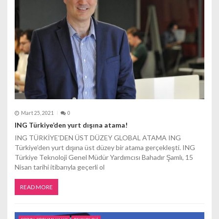
m
e
s
i
Mart 25, 2021
0
ING Türkiye’den yurt dışına atama!
ING TÜRKİYE’DEN ÜST DÜZEY GLOBAL ATAMA ING
Türkiye’den yurt dışına üst düzey bir atama gerçekleşti. ING
Türkiye Teknoloji Genel Müdür Yardımcısı Bahadır Şamlı, 15
Nisan tarihi itibarıyla geçerli ol
READ MORE