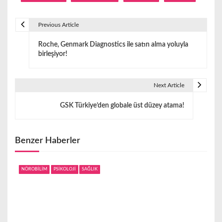
Previous Article
Y
Roche, Genmark Diagnostics ile satın alma yoluyla
a
birleşiyor!
z
ı
Next Article
g
GSK Türkiye’den globale üst düzey atama!
e
z
Benzer Haberler
i
NÖROBİLİM
PSİKOLOJİ
SAĞLIK
n
m
e