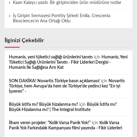
Kaan Kalaycı yazdı: Bir girişimciden ürün müdürüne notlar
İş Girişim Sermayesi Portföy Şirketi Enlila, Crescenta
Biosciences’ın Ana Ortağı Oldu
İlginizi Çekebilir
Humanis, yeni tüketici sağlığı ürünlerini tanıttı
için
Humanis, Yeni
Tüketici Sağlığı Ürünlerini Tanıttı - Fikir Liderleri Dergisi -
Humanis İle Sağlığına Artı Kat
SON DAKİKA! Novartis Türkiye basın açıklaması!
için
Novartis
Türkiye, hem Avrupa'da hem de Türkiye'de yedinci kez “En iyi
İşveren” -
Büyük istifa mı? Büyük hizalanma mı?
için
Büyük İstifa mı?
Büyük Hizalanma mı? | The Integral Institute
İlham veren projeler: “Kolik Varsa Panik Yok!”
için
Kolik Varsa
Panik Yok Farkındalık Kampanyası filmi yayında - Fikir Liderleri