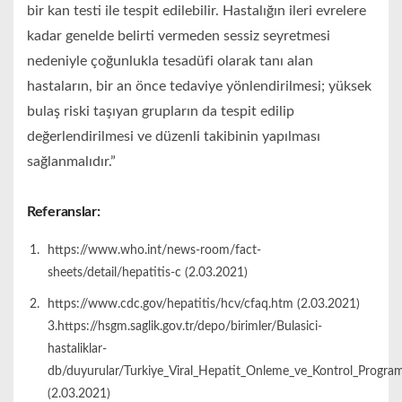
bir kan testi ile tespit edilebilir. Hastalığın ileri evrelere
kadar genelde belirti vermeden sessiz seyretmesi
nedeniyle çoğunlukla tesadüfi olarak tanı alan
hastaların, bir an önce tedaviye yönlendirilmesi; yüksek
bulaş riski taşıyan grupların da tespit edilip
değerlendirilmesi ve düzenli takibinin yapılması
sağlanmalıdır.”
Referanslar:
https://www.who.int/news-room/fact-
sheets/detail/hepatitis-c (2.03.2021)
https://www.cdc.gov/hepatitis/hcv/cfaq.htm (2.03.2021)
3.https://hsgm.saglik.gov.tr/depo/birimler/Bulasici-
hastaliklar-
db/duyurular/Turkiye_Viral_Hepatit_Onleme_ve_Kontrol_Program
(2.03.2021)