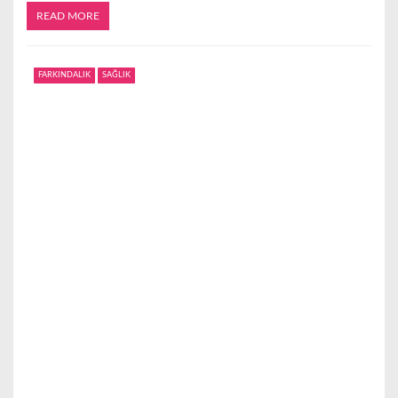
READ MORE
FARKINDALIK
SAĞLIK