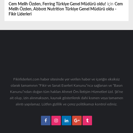
Cem Melih Özden, Ferring Türkiye Genel Müdürü oldu!
için
Cem
Melih Özden, Abbott Nutrition Türkiye Genel Müdürü oldu -
Fikir Liderleri
Fikirliderleri.com haber sitesinde yer verilen haber ve içeriğin eksiksiz
olarak tamamının “Fikir ve Sanat Eserleri Kanunu”nca sağlanan ve “Basın
Kanunu”ndan doğan tüm hakları Ahmet Örs İletişim Hizmetleri Ltd. Şti’ne
ait olup, izin alınmaksızın, kaynak gösterilerek dahi kısmen veya tamamen
alıntı yapılamaz. Lütfen gizlilik ve çerez politikamızı kontrol ediniz.