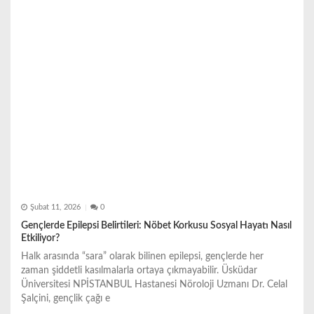
s
i
Şubat 11, 2026
0
Gençlerde Epilepsi Belirtileri: Nöbet Korkusu Sosyal Hayatı Nasıl
Etkiliyor?
Halk arasında “sara” olarak bilinen epilepsi, gençlerde her
zaman şiddetli kasılmalarla ortaya çıkmayabilir. Üsküdar
Üniversitesi NPİSTANBUL Hastanesi Nöroloji Uzmanı Dr. Celal
Şalçini, gençlik çağı e