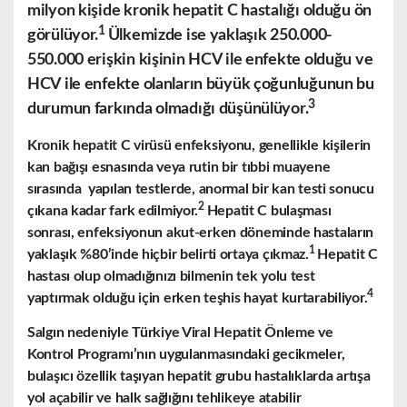
milyon kişide kronik hepatit C hastalığı olduğu ön
1
görülüyor.
Ülkemizde ise yaklaşık 250.000-
550.000 erişkin kişinin HCV ile enfekte olduğu ve
HCV ile enfekte olanların büyük çoğunluğunun bu
3
durumun farkında olmadığı düşünülüyor.
Kronik hepatit C virüsü enfeksiyonu, genellikle kişilerin
kan bağışı esnasında veya rutin bir tıbbi muayene
sırasında yapılan testlerde, anormal bir kan testi sonucu
2
çıkana kadar fark edilmiyor.
Hepatit C bulaşması
sonrası, enfeksiyonun akut-erken döneminde hastaların
1
yaklaşık %80’inde hiçbir belirti ortaya çıkmaz.
Hepatit C
hastası olup olmadığınızı bilmenin tek yolu test
4
yaptırmak olduğu için erken teşhis hayat kurtarabiliyor.
Salgın nedeniyle Türkiye Viral Hepatit Önleme ve
Kontrol Programı’nın uygulanmasındaki gecikmeler,
bulaşıcı özellik taşıyan hepatit grubu hastalıklarda artışa
yol açabilir ve halk sağlığını tehlikeye atabilir