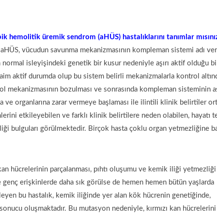
ik hemolitik üremik sendrom (aHÜS) hastalıklarını tanımlar mısını
aHÜS, vücudun savunma mekanizmasının kompleman sistemi adı ver
 normal isleyişindeki genetik bir kusur nedeniyle aşırı aktif olduğu bi
 daim aktif durumda olup bu sistem belirli mekanizmalarla kontrol altın
rol mekanizmasının bozulması ve sonrasında kompleman sisteminin aş
e organlarına zarar vermeye başlaması ile ilintili klinik belirtiler or
mlerini etkileyebilen ve farklı klinik belirtilere neden olabilen, hayatı t
ği bulguları görülmektedir. Birçok hasta çoklu organ yetmezliğine ba
 hücrelerinin parçalanması, pıhtı oluşumu ve kemik iliği yetmezliği 
e genç erişkinlerde daha sık görülse de hemen hemen bütün yaşlarda
leyen bu hastalık, kemik iliğinde yer alan kök hücrenin genetiğinde,
sonucu oluşmaktadır. Bu mutasyon nedeniyle, kırmızı kan hücrelerini