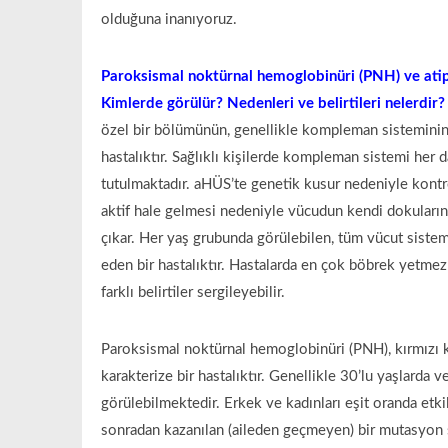
olduğuna inanıyoruz.
Paroksismal noktürnal hemoglobinüri (PNH) ve atip
Kimlerde görülür? Nedenleri ve belirtileri nelerdir?
özel bir bölümünün, genellikle kompleman sisteminin
hastalıktır. Sağlıklı kişilerde kompleman sistemi her
tutulmaktadır. aHÜS’te genetik kusur nedeniyle kont
aktif hale gelmesi nedeniyle vücudun kendi dokularına v
çıkar. Her yaş grubunda görülebilen, tüm vücut siste
eden bir hastalıktır. Hastalarda en çok böbrek yetmezli
farklı belirtiler sergileyebilir.
Paroksismal noktürnal hemoglobinüri (PNH), kırmızı kan
karakterize bir hastalıktır. Genellikle 30’lu yaşlarda v
görülebilmektedir. Erkek ve kadınları eşit oranda etki
sonradan kazanılan (aileden geçmeyen) bir mutasyon 