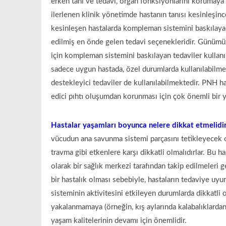
erken tanı ve tedavi, organ fonksiyonlarını korumaya yo
ilerlenen klinik yönetimde hastanın tanısı kesinleşi
kesinleşen hastalarda kompleman sistemini baskılayan 
edilmiş en önde gelen tedavi seçenekleridir. Günüm
için kompleman sistemini baskılayan tedaviler kullanıl
sadece uygun hastada, özel durumlarda kullanılabilmek
destekleyici tedaviler de kullanılabilmektedir. PNH has
edici pıhtı oluşumdan korunması için çok önemli bir y
Hastalar yaşamları boyunca nelere dikkat etmelidir
vücudun ana savunma sistemi parçasını tetikleyecek ol
travma gibi etkenlere karşı dikkatli olmalıdırlar. Bu ha
olarak bir sağlık merkezi tarafından takip edilmeleri
bir hastalık olması sebebiyle, hastaların tedaviye uyu
sisteminin aktivitesini etkileyen durumlarda dikkatli 
yakalanmamaya (örneğin, kış aylarında kalabalıklarda
yaşam kalitelerinin devamı için önemlidir.