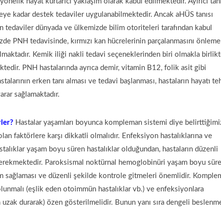
̈nelik hayat kurtarıcı yaklaşım olarak kabul edilmektedir. Ayırıcı tanı
nceye kadar destek tedaviler uygulanabilmektedir. Ancak aHÜS tanısı
tedaviler dünyada ve ülkemizde bilim otoriteleri tarafından kabul
üzde PNH tedavisinde, kırmızı kan hücrelerinin parçalanmasını önlem
maktadır. Kemik iliği nakli tedavi seçeneklerinden biri olmakla birlik
tedir. PNH hastalarında ayrıca demir, vitamin B12, folik asit gibi
talarının erken tanı alması ve tedavi başlanması, hastaların hayatı te
arar sağlamaktadır.
ler?
Hastalar yaşamları boyunca kompleman sistemi diye belirttiğimi
an faktörlere karşı dikkatli olmalıdır. Enfeksiyon hastalıklarına ve
stalıklar yaşam boyu süren hastalıklar olduğundan, hastaların düzenli
 gerekmektedir. Paroksismal noktürnal hemoglobinüri yaşam boyu sür
m sağlaması ve düzenli şekilde kontrole gitmeleri önemlidir. Kompl
olunmalı (eşlik eden otoimmün hastalıklar vb.) ve enfeksiyonlara
n uzak durarak) özen gösterilmelidir. Bunun yanı sıra dengeli beslenm