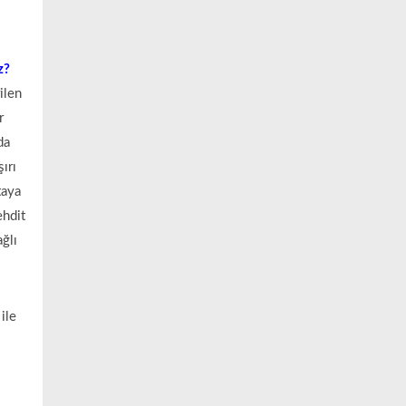
z?
ilen
r
da
ırı
taya
ehdit
ğlı
ile