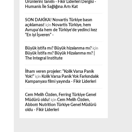
Ürünlerini Tanıttı - Fikir Liderleri Dergisi -
Humanis İle Sağlığına Artı Kat
SON DAKİKA! Novartis Türkiye basın
açıklaması!
için
Novartis Türkiye, hem
Avrupa'da hem de Türkiye'de yedinci kez
“En iyi İşveren” -
Büyük istifa mı? Büyük hizalanma mı?
için
Büyük İstifa mı? Büyük Hizalanma mı? |
The Integral Institute
İlham veren projeler: “Kolik Varsa Panik
Yok!”
için
Kolik Varsa Panik Yok Farkındalık
Kampanyası filmi yayında - Fikir Liderleri
Cem Melih Özden, Ferring Türkiye Genel
Müdürü oldu!
için
Cem Melih Özden,
Abbott Nutrition Türkiye Genel Müdürü
oldu - Fikir Liderleri