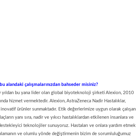
bu alandaki çalışmalarınızdan bahseder misiniz?
 yıldan bu yana lider olan global biyoteknoloji şirketi Alexion, 2010
alanında hizmet vermektedir. Alexion, AstraZeneca Nadir Hastalıklar,
k inovatif ürünler sunmaktadır. Etik değerlerimize uygun olarak çalışan
ilaçların yanı sıra, nadir ve yıkıcı hastalıklardan etkilenen insanlara ve
k destekleyici teknolojiler sunuyoruz. Hastaları ve onlara yardım etmek 
nlamanın ve olumlu yönde değiştirmenin bizim de sorumluluğumuz