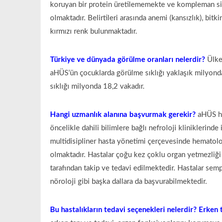
koruyan bir protein üretilememekte ve kompleman sis
olmaktadır. Belirtileri arasında anemi (kansızlık), bitkinli
kırmızı renk bulunmaktadır.
Türkiye ve dünyada görülme oranları nelerdir?
Ülke
aHÜS’ün çocuklarda görülme sıklığı yaklaşık milyo
sıklığı milyonda 18,2 vakadır.
Hangi uzmanlık alanına başvurmak gerekir?
aHÜS ha
öncelikle dahili bilimlere bağlı nefroloji kliniklerin
multidisipliner hasta yönetimi çerçevesinde hematoloj
olmaktadır. Hastalar çoğu kez çoklu organ yetmezliğ
tarafından takip ve tedavi edilmektedir. Hastalar sempt
nöroloji gibi başka dallara da başvurabilmektedir.
Bu hastalıkların tedavi seçenekleri nelerdir? Erke