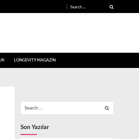
Search
for:
UK
LONGEVITY MAGAZİN
Search
for:
Son Yazılar