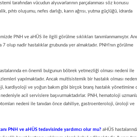
temi tarafından vücudun alyuvarlarının parçalanması söz konusu
k, pıhtı oluşumu, nefes darlığı, karın ağrısı, yutma güçlüğü, idrarda
mizde PNH ve aHÜS ile ilgili görülme sıklıkları tanımlanmamıştır. An
nda 7 olup nadir hastalıklar grubunda yer almaktadır. PNH’nın görülme
stalarında en önemli bulgunun böbrek yetmezliği olması nedeni ile
de izlemleri yapılmaktadır. Ancak multisistemik bir hastalık olması nedeni
i, kardiyoloji ve yoğun bakım gibi birçok branş hastalık yönetimine 
i nedeniyle acil servislere başvurmaktadırlar. PNH, hematoloji uzmanla
omları nedeni ile tanıdan önce dahiliye, gastroenteroloji, üroloji ve
n tanı PNH ve aHÜS tedavisinde yardımcı olur mu?
aHÜS hastalarınd