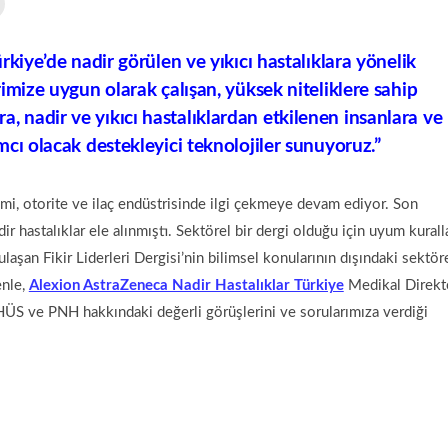
kiye’de nadir görülen ve yıkıcı hastalıklara yönelik
rimize uygun olarak çalışan, yüksek niteliklere sahip
 sıra, nadir ve yıkıcı hastalıklardan etkilenen insanlara ve
dımcı olacak destekleyici teknolojiler sunuyoruz.”
mi, otorite ve ilaç endüstrisinde ilgi çekmeye devam ediyor. Son
 hastalıklar ele alınmıştı. Sektörel bir dergi olduğu için uyum kurall
laşan Fikir Liderleri Dergisi’nin bilimsel konularının dışındaki sektör
enle,
Alexion AstraZeneca Nadir Hastalıklar Türkiye
Medikal Direkt
aHÜS ve PNH hakkındaki değerli görüşlerini ve sorularımıza verdiği