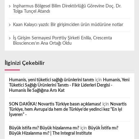
Inpharmus Bölgesel Bilim Direktörlüğü Görevine Doç. Dr.
Tolga Tunçel Atandı
Kaan Kalaycı yazdı: Bir girişimciden ürün müdürüne notlar
İş Girişim Sermayesi Portföy Şirketi Enlila, Crescenta
Biosciences’ın Ana Ortağı Oldu
İlginizi Çekebilir
Humanis, yeni tüketici sağlığı ürünlerini tanıttı
için
Humanis, Yeni
Tüketici Sağlığı Ürünlerini Tanıttı - Fikir Liderleri Dergisi -
Humanis İle Sağlığına Artı Kat
SON DAKİKA! Novartis Türkiye basın açıklaması!
için
Novartis
Türkiye, hem Avrupa'da hem de Türkiye'de yedinci kez “En iyi
İşveren” -
Büyük istifa mı? Büyük hizalanma mı?
için
Büyük İstifa mı?
Büyük Hizalanma mı? | The Integral Institute