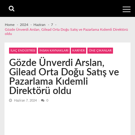
Skip
Skip
to
to
navigation
content
Home
2024
Haziran
7
Gözde Ünverdi Arslan, Gilead Orta Doğu Satış ve Pazarlama Kıdemli Direktörü
oldu
İLAÇ ENDÜSTRİSİ
İNSAN KAYNAKLARI
KARİYER
ÖNE ÇIKANLAR
Gözde Ünverdi Arslan,
Gilead Orta Doğu Satış ve
Pazarlama Kıdemli
Direktörü oldu
Haziran 7, 2024
0