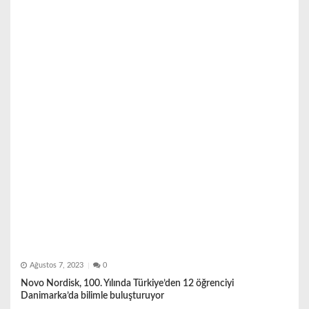
m
e
s
i
Ağustos 7, 2023
0
Novo Nordisk, 100. Yılında Türkiye’den 12 öğrenciyi
Danimarka’da bilimle buluşturuyor