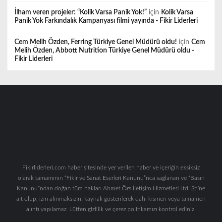
İlham veren projeler: “Kolik Varsa Panik Yok!”
için
Kolik Varsa
Panik Yok Farkındalık Kampanyası filmi yayında - Fikir Liderleri
Cem Melih Özden, Ferring Türkiye Genel Müdürü oldu!
için
Cem
Melih Özden, Abbott Nutrition Türkiye Genel Müdürü oldu -
Fikir Liderleri
Fikirliderleri.com haber sitesinde yer verilen haber ve içeriğin eksiksiz
olarak tamamının “Fikir ve Sanat Eserleri Kanunu”nca sağlanan ve “Basın
Kanunu”ndan doğan tüm hakları Ahmet Örs İletişim Hizmetleri Ltd. Şti’ne
ait olup, izin alınmaksızın, kaynak gösterilerek dahi kısmen veya tamamen
alıntı yapılamaz. Lütfen gizlilik ve çerez politikamızı kontrol ediniz.