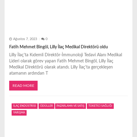
Ağustos 7, 2023
0
Fatih Mehmet Bingöl, Lilly İlaç Medikal Direktörü oldu
Lilly İlaç'ta Kıdemli Direktör-İmmunoloji Tedavi Alanı Medikal
Lideri olarak görev yapan Fatih Mehmet Bingöl, Lilly İlaç
Medikal Direktörü olarak atandı. Lilly İlaç'ta gerçekleşen
atamanın ardından T
READ MORE
İLAÇ ENDÜSTRİSİ
ÖDÜLLER
PAZARLAMA VE SATIŞ
TÜKETİCİ SAĞLIĞI
YARIŞMA