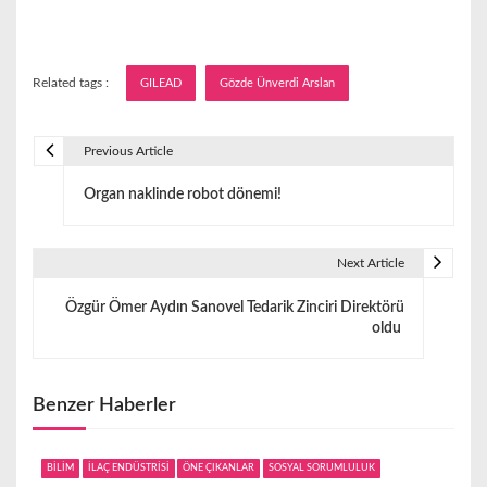
Related tags :
GILEAD
Gözde Ünverdi Arslan
Previous Article
Y
Organ naklinde robot dönemi!
a
z
Next Article
ı
Özgür Ömer Aydın Sanovel Tedarik Zinciri Direktörü
g
oldu
e
z
Benzer Haberler
i
BİLİM
İLAÇ ENDÜSTRİSİ
ÖNE ÇIKANLAR
SOSYAL SORUMLULUK
n