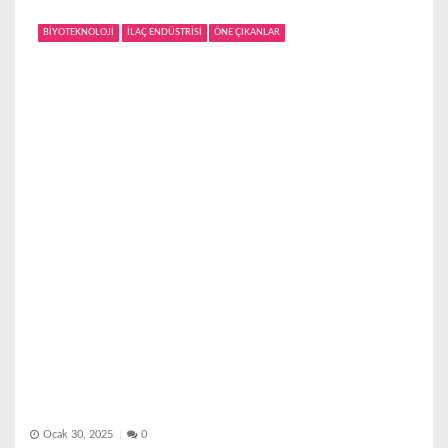
BİYOTEKNOLOJİ
İLAÇ ENDÜSTRİSİ
ÖNE ÇIKANLAR
Ocak 30, 2025
0