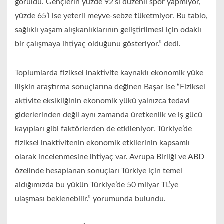
görüldü. Gençlerin yüzde 92’si düzenli spor yapmıyor,
yüzde 65’i ise yeterli meyve-sebze tüketmiyor. Bu tablo,
sağlıklı yaşam alışkanlıklarının geliştirilmesi için odaklı
bir çalışmaya ihtiyaç olduğunu gösteriyor.” dedi.
Toplumlarda fiziksel inaktivite kaynaklı ekonomik yüke
ilişkin araştırma sonuçlarına değinen Başar ise “Fiziksel
aktivite eksikliğinin ekonomik yükü yalnızca tedavi
giderlerinden değil aynı zamanda üretkenlik ve iş gücü
kayıpları gibi faktörlerden de etkileniyor. Türkiye’de
fiziksel inaktivitenin ekonomik etkilerinin kapsamlı
olarak incelenmesine ihtiyaç var. Avrupa Birliği ve ABD
özelinde hesaplanan sonuçları Türkiye için temel
aldığımızda bu yükün Türkiye’de 50 milyar TL’ye
ulaşması beklenebilir.” yorumunda bulundu.