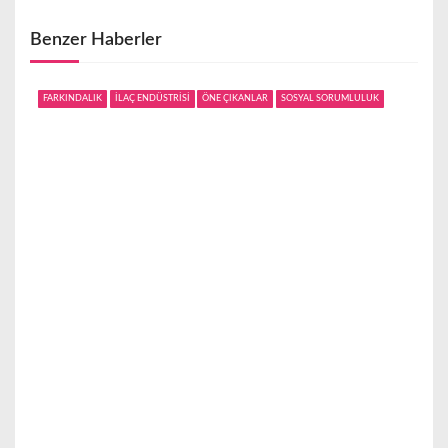
z
Benzer Haberler
i
n
FARKINDALIK
İLAÇ ENDÜSTRİSİ
ÖNE ÇIKANLAR
SOSYAL SORUMLULUK
m
e
s
i