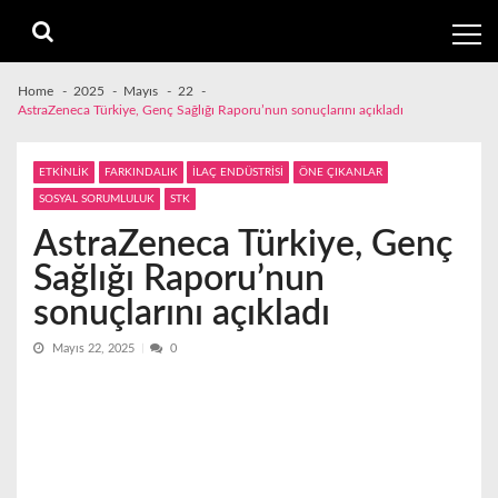
Skip
Skip
to
to
navigation
content
Home
2025
Mayıs
22
AstraZeneca Türkiye, Genç Sağlığı Raporu’nun sonuçlarını açıkladı
ETKİNLİK
FARKINDALIK
İLAÇ ENDÜSTRİSİ
ÖNE ÇIKANLAR
SOSYAL SORUMLULUK
STK
AstraZeneca Türkiye, Genç
Sağlığı Raporu’nun
sonuçlarını açıkladı
Mayıs 22, 2025
0