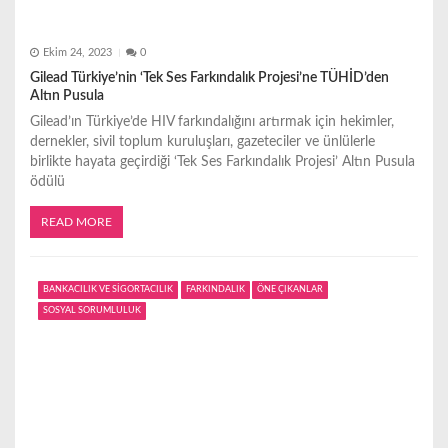
Ekim 24, 2023
0
Gilead Türkiye’nin ‘Tek Ses Farkındalık Projesi’ne TÜHİD’den
Altın Pusula
Gilead’ın Türkiye’de HIV farkındalığını artırmak için hekimler,
dernekler, sivil toplum kuruluşları, gazeteciler ve ünlülerle
birlikte hayata geçirdiği ‘Tek Ses Farkındalık Projesi’ Altın Pusula
ödülü
READ MORE
BANKACILIK VE SİGORTACILIK
FARKINDALIK
ÖNE ÇIKANLAR
SOSYAL SORUMLULUK