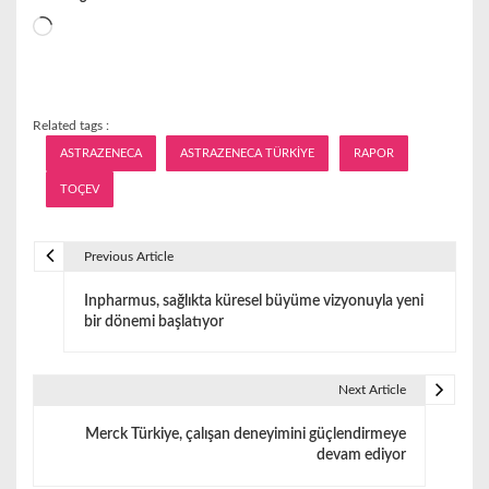
Yükleniyor...
Related tags :
ASTRAZENECA
ASTRAZENECA TÜRKİYE
RAPOR
TOÇEV
Previous Article
Y
Inpharmus, sağlıkta küresel büyüme vizyonuyla yeni
a
bir dönemi başlatıyor
z
ı
Next Article
g
Merck Türkiye, çalışan deneyimini güçlendirmeye
devam ediyor
e