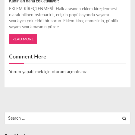
Kadınları daha çok etkiliyor!
EKLEM KİREÇLENMESİ! Halk arasında eklem kireçlenmesi
olarak bilinen osteoartrit, erişkin popülasyonda yaşamı
sınırlayıcı çok ciddi bir sorun. Eklem kireçlenmesinin, günlük
yaşam sınırlamasının yüzde
READ MORE
Comment Here
Yorum yapabilmek için
oturum açmalısınız
.
Search
for: