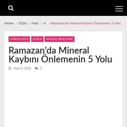
Skip
Skip
to
to
navigation
content
Home
2026
Mart
4
Ramazan’da Mineral Kaybını Önlemenin 5 Yolu
FARKINDALIK
SAĞLIK
SAĞLIKLI BESLENME
Ramazan’da Mineral
Kaybını Önlemenin 5 Yolu
Mart 4, 2026
0