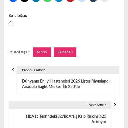
Bunu beğen:
Yükleniyor...
Related tags :
Mineral
RAMAZAN
Previous Article
Y
Dünyanın En İyi Hastaneleri 2026 Listesi Yayınlandı:
a
Anadolu Sağlık Merkezi İlk 250’de
z
ı
Next Article
g
HbA1c Testindeki %1’lik Artış Kalp Riskini %25
Artırıyor
e