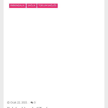
FARKINDALIK
SAĞLIK
TOPLUM SAĞLIĞI
Ocak 22, 2021
0