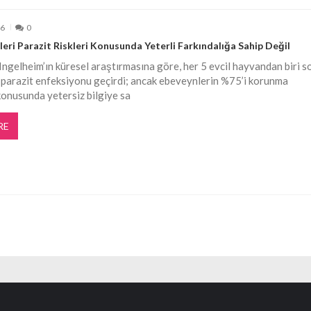
26
0
eri Parazit Riskleri Konusunda Yeterli Farkındalığa Sahip Değil
ngelheim’ın küresel araştırmasına göre, her 5 evcil hayvandan biri s
de parazit enfeksiyonu geçirdi; ancak ebeveynlerin %75’i korunma
onusunda yetersiz bilgiye sa
RE