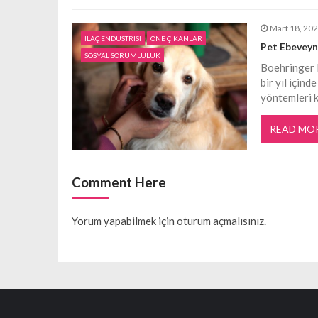
i
Mart 18, 20
İLAÇ ENDÜSTRİSİ
ÖNE ÇIKANLAR
Pet Ebeveynl
SOSYAL SORUMLULUK
Boehringer I
bir yıl için
yöntemleri k
READ MO
Comment Here
Yorum yapabilmek için
oturum açmalısınız
.