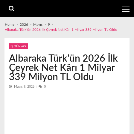
Skip
Skip
to
to
navigation
content
Home
2026
Mayıs
9
Albaraka Türk’ün 2026 İlk Çeyrek Net Kârı 1 Milyar 339 Milyon TL Oldu
İŞ DÜNYASI
Albaraka Türk’ün 2026 İlk
Çeyrek Net Kârı 1 Milyar
339 Milyon TL Oldu
Mayıs 9, 2026
0