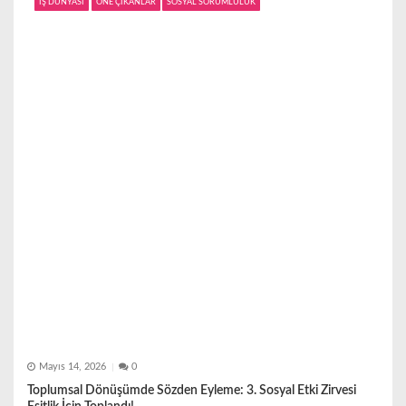
İŞ DÜNYASI
ÖNE ÇIKANLAR
SOSYAL SORUMLULUK
Mayıs 14, 2026
0
Toplumsal Dönüşümde Sözden Eyleme: 3. Sosyal Etki Zirvesi