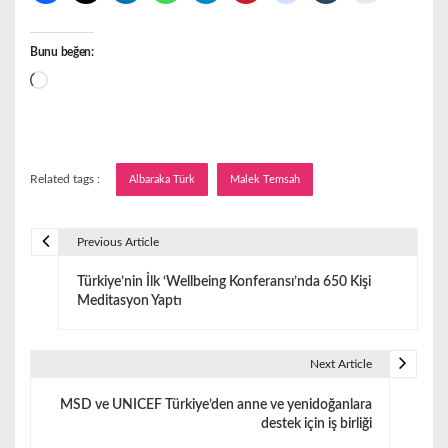
Bunu beğen:
Yükleniyor...
Related tags :
Albaraka Türk
Malek Temsah
Previous Article
Y
Türkiye’nin İlk ‘Wellbeing Konferansı’nda 650 Kişi
a
Meditasyon Yaptı
z
ı
Next Article
g
MSD ve UNICEF Türkiye’den anne ve yenidoğanlara
destek için iş birliği
e