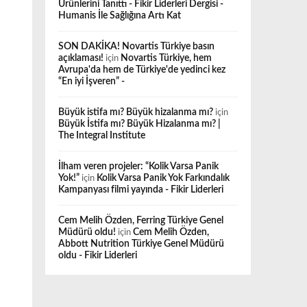
Ürünlerini Tanıttı - Fikir Liderleri Dergisi -
Humanis İle Sağlığına Artı Kat
SON DAKİKA! Novartis Türkiye basın
açıklaması!
için
Novartis Türkiye, hem
Avrupa'da hem de Türkiye'de yedinci kez
“En iyi İşveren” -
Büyük istifa mı? Büyük hizalanma mı?
için
Büyük İstifa mı? Büyük Hizalanma mı? |
The Integral Institute
İlham veren projeler: “Kolik Varsa Panik
Yok!”
için
Kolik Varsa Panik Yok Farkındalık
Kampanyası filmi yayında - Fikir Liderleri
Cem Melih Özden, Ferring Türkiye Genel
Müdürü oldu!
için
Cem Melih Özden,
Abbott Nutrition Türkiye Genel Müdürü
oldu - Fikir Liderleri