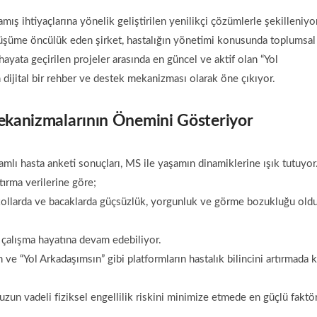
mış ihtiyaçlarına yönelik geliştirilen yenilikçi çözümlerle şekilleniyor
nüşüme öncülük eden şirket, hastalığın yönetimi konusunda toplumsal
hayata geçirilen projeler arasında en güncel ve aktif olan “Yol
dijital bir rehber ve destek mekanizması olarak öne çıkıyor.
Mekanizmalarının Önemini Gösteriyor
amlı hasta anketi sonuçları, MS ile yaşamın dinamiklerine ışık tutuyor
tırma verilerine göre;
 kollarda ve bacaklarda güçsüzlük, yorgunluk ve görme bozukluğu old
 çalışma hayatına devam edebiliyor.
n ve “Yol Arkadaşımsın” gibi platformların hastalık bilincini artırmada ki
 uzun vadeli fiziksel engellilik riskini minimize etmede en güçlü faktö