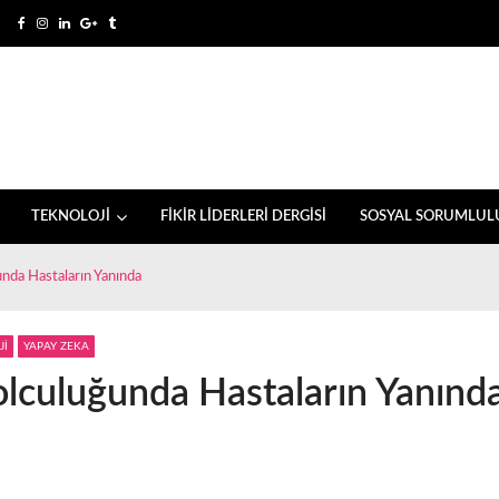
TEKNOLOJİ
FİKİR LİDERLERİ DERGİSİ
SOSYAL SORUMLUL
nda Hastaların Yanında
Jİ
YAPAY ZEKA
olculuğunda Hastaların Yanınd