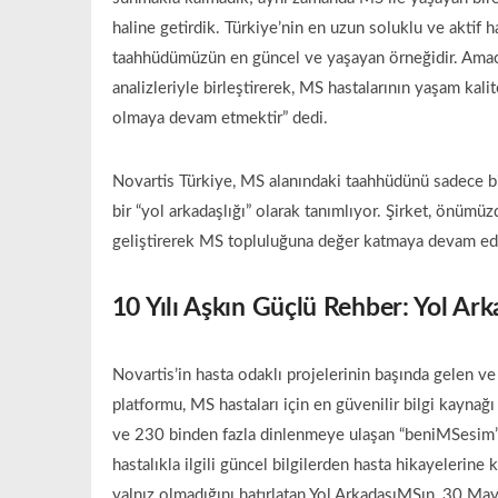
haline getirdik. Türkiye’nin en uzun soluklu ve aktif h
taahhüdümüzün en güncel ve yaşayan örneğidir. Amacı
analizleriyle birleştirerek, MS hastalarının yaşam kali
olmaya devam etmektir” dedi.
Novartis Türkiye, MS alanındaki taahhüdünü sadece bir
bir “yol arkadaşlığı” olarak tanımlıyor. Şirket, önümü
geliştirerek MS topluluğuna değer katmaya devam e
10 Yılı Aşkın Güçlü Rehber: Yol Ar
Novartis’in hasta odaklı projelerinin başında gelen ve 
platformu, MS hastaları için en güvenilir bilgi kaynağ
ve 230 binden fazla dinlenmeye ulaşan “beniMSesim” p
hastalıkla ilgili güncel bilgilerden hasta hikayeleri
yalnız olmadığını hatırlatan Yol ArkadaşıMSın, 30 Ma