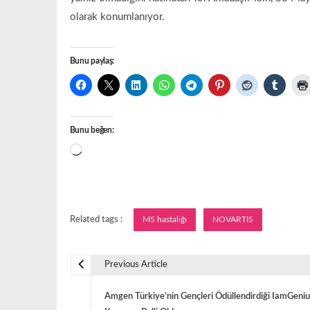
olarak konumlanıyor.
Bunu paylaş:
Bunu beğen:
Yükleniyor...
Related tags :
MS hastalığı
NOVARTIS
Previous Article
Y
Amgen Türkiye’nin Gençleri Ödüllendirdiği IamGeniu