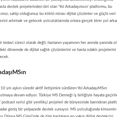
asta destek projelerinden biri olan ‘Yol Arkadaşımsın’ platformu, bu
mız, sahip olduğumuz bu köklü mirası dijital çözümler ve güçlü veri
tesini artırmak ve gelecek yolculuklarında onlara gerçek birer yol arka
 tedavi süreci olarak değil, hastanın yaşamının her anında yanında o
zdeki dönemde de dijital sağlık çözümlerini ve hasta odaklı projelerini
decek.
kadaşıMSın
10 yılı aşkın süredir aktif iletişimini sürdüren Yol ArkadaşıMSın
ı olmaya devam ediyor. Türkiye MS Derneği iş birliğiyle hayata geçiril
odcast serisi gibi yenilikçi projeleri de bünyesinde barındıran platf
ne kadar geniş bir yelpazede destek sunuyor. MS yolculuğunda kimsenin
yıs Dünya MS Günü’nde de tüm hastaların en yakın dijital destekçisi