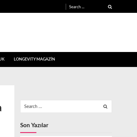
Search
for:
UK
LONGEVITY MAGAZİN
Search
a
for:
Son Yazılar