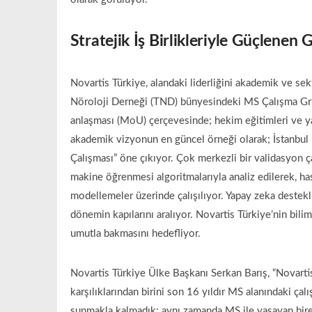
Stratejik İş Birlikleriyle Güçlenen 
Novartis Türkiye, alandaki liderliğini akademik ve se
Nöroloji Derneği (TND) bünyesindeki MS Çalışma Grub
anlaşması (MoU) çerçevesinde; hekim eğitimleri ve yap
akademik vizyonun en güncel örneği olarak; İstanbul Ü
Çalışması” öne çıkıyor. Çok merkezli bir validasyon ç
makine öğrenmesi algoritmalarıyla analiz edilerek, has
modellemeler üzerinde çalışılıyor. Yapay zeka destekl
dönemin kapılarını aralıyor. Novartis Türkiye’nin bilim
umutla bakmasını hedefliyor.
Novartis Türkiye Ülke Başkanı Serkan Barış, “Novart
karşılıklarından birini son 16 yıldır MS alanındaki ça
sunmakla kalmadık; aynı zamanda MS ile yaşayan birey