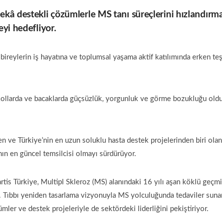
ekâ destekli çözümlerle MS tanı süreçlerini hızlandırm
eyi hedefliyor.
bireylerin iş hayatına ve toplumsal yaşama aktif katılımında erken te
 kollarda ve bacaklarda güçsüzlük, yorgunluk ve görme bozukluğu old
en ve Türkiye’nin en uzun soluklu hasta destek projelerinden biri olan
nın en güncel temsilcisi olmayı sürdürüyor.
s Türkiye, Multipl Skleroz (MS) alanındaki 16 yılı aşan köklü geçmi
di. Tıbbı yeniden tasarlama vizyonuyla MS yolculuğunda tedaviler suna
ümler ve destek projeleriyle de sektördeki liderliğini pekiştiriyor.