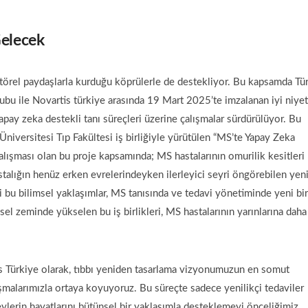
Gelecek
ktörel paydaşlarla kurduğu köprülerle de destekliyor. Bu kapsamda Tü
u ile Novartis türkiye arasında 19 Mart 2025’te imzalanan iyi niyet
ay zeka destekli tanı süreçleri üzerine çalışmalar sürdürülüyor. Bu
niversitesi Tıp Fakültesi iş birliğiyle yürütülen “MS’te Yapay Zeka
alışması olan bu proje kapsamında; MS hastalarının omurilik kesitleri
talığın henüz erken evrelerindeyken ilerleyici seyri öngörebilen yeni
i bu bilimsel yaklaşımlar, MS tanısında ve tedavi yönetiminde yeni bir
sel zeminde yükselen bu iş birlikleri, MS hastalarının yarınlarına daha
is Türkiye olarak, tıbbı yeniden tasarlama vizyonumuzun en somut
lışmalarımızla ortaya koyuyoruz. Bu süreçte sadece yenilikçi tedaviler
lerin hayatlarını bütünsel bir yaklaşımla desteklemeyi önceliğimiz