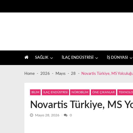
Skip
Skip
to
to
navigation
content
İlaç sektörü ve sağlık, farkındalık haberleri
SAĞLIK
İLAÇ ENDÜSTRİSİ
İŞ DÜNYASI
Home
2026
Mayıs
28
Novartis Türkiye, MS Yolculuğu
BİLİM
İLAÇ ENDÜSTRİSİ
NÖROBİLİM
ÖNE ÇIKANLAR
TEKNOLO
Novartis Türkiye, MS Y
Mayıs 28, 2026
0