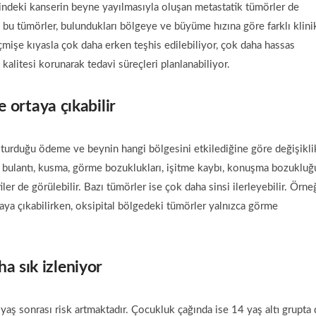
indeki kanserin beyne yayılmasıyla oluşan metastatik tümörler de
n bu tümörler, bulundukları bölgeye ve büyüme hızına göre farklı klini
çmişe kıyasla çok daha erken teşhis edilebiliyor, çok daha hassas
kalitesi korunarak tedavi süreçleri planlanabiliyor.
e ortaya çıkabilir
uşturduğu ödeme ve beynin hangi bölgesini etkilediğine göre değişikli
a; bulantı, kusma, görme bozuklukları, işitme kaybı, konuşma bozukluğ
ler de görülebilir. Bazı tümörler ise çok daha sinsi ilerleyebilir. Örne
rtaya çıkabilirken, oksipital bölgedeki tümörler yalnızca görme
a sık izleniyor
yaş sonrası risk artmaktadır. Çocukluk çağında ise 14 yaş altı grupta