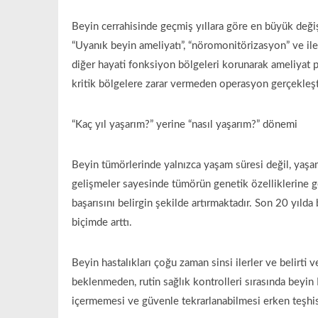
Beyin cerrahisinde geçmiş yıllara göre en büyük deği
“Uyanık beyin ameliyatı”, “nöromonitörizasyon” ve il
diğer hayati fonksiyon bölgeleri korunarak ameliyat p
kritik bölgelere zarar vermeden operasyon gerçekleştir
“Kaç yıl yaşarım?” yerine “nasıl yaşarım?” dönemi
Beyin tümörlerinde yalnızca yaşam süresi değil, yaşam
gelişmeler sayesinde tümörün genetik özelliklerine gör
başarısını belirgin şekilde artırmaktadır. Son 20 yıld
biçimde arttı.
Beyin hastalıkları çoğu zaman sinsi ilerler ve belirti 
beklenmeden, rutin sağlık kontrolleri sırasında bey
içermemesi ve güvenle tekrarlanabilmesi erken teşhis