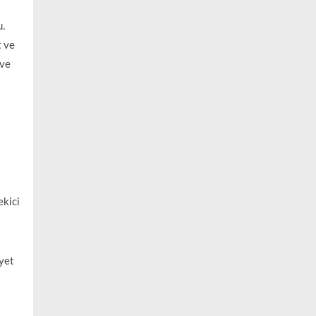
u.
t ve
 ve
ekici
yet