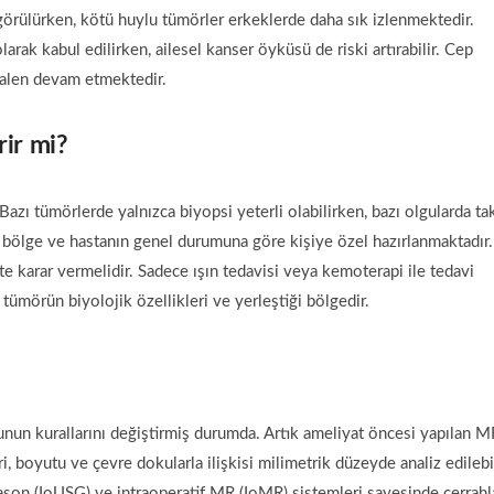
a görülürken, kötü huylu tümörler erkeklerde daha sık izlenmektedir.
rak kabul edilirken, ailesel kanser öyküsü de riski artırabilir. Cep
e halen devam etmektedir.
rir mi?
zı tümörlerde yalnızca biyopsi yeterli olabilirken, bazı olgularda ta
ğu bölge ve hastanın genel durumuna göre kişiye özel hazırlanmaktadır.
te karar vermelidir. Sadece ışın tedavisi veya kemoterapi ile tedavi
 tümörün biyolojik özellikleri ve yerleştiği bölgedir.
un kurallarını değiştirmiş durumda. Artık ameliyat öncesi yapılan M
, boyutu ve çevre dokularla ilişkisi milimetrik düzeyde analiz edilebil
trason (IoUSG) ve intraoperatif MR (IoMR) sistemleri sayesinde cerrahl