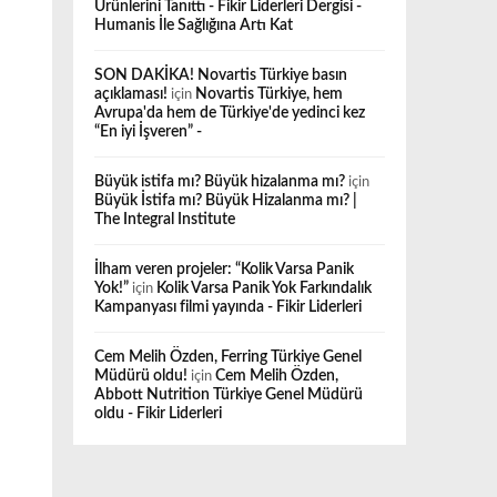
Ürünlerini Tanıttı - Fikir Liderleri Dergisi -
Humanis İle Sağlığına Artı Kat
SON DAKİKA! Novartis Türkiye basın
açıklaması!
için
Novartis Türkiye, hem
Avrupa'da hem de Türkiye'de yedinci kez
“En iyi İşveren” -
Büyük istifa mı? Büyük hizalanma mı?
için
Büyük İstifa mı? Büyük Hizalanma mı? |
The Integral Institute
İlham veren projeler: “Kolik Varsa Panik
Yok!”
için
Kolik Varsa Panik Yok Farkındalık
Kampanyası filmi yayında - Fikir Liderleri
Cem Melih Özden, Ferring Türkiye Genel
Müdürü oldu!
için
Cem Melih Özden,
Abbott Nutrition Türkiye Genel Müdürü
oldu - Fikir Liderleri