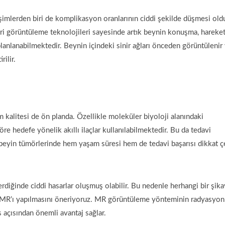
şimlerden biri de komplikasyon oranlarının ciddi şekilde düşmesi old
eri görüntüleme teknolojileri sayesinde artık beynin konuşma, hareke
lanlanabilmektedir. Beynin içindeki sinir ağları önceden görüntülenir
ilir.
 kalitesi de ön planda. Özellikle moleküler biyoloji alanındaki
e hedefe yönelik akıllı ilaçlar kullanılabilmektedir. Bu da tedavi
a beyin tümörlerinde hem yaşam süresi hem de tedavi başarısı dikkat ç
verdiğinde ciddi hasarlar oluşmuş olabilir. Bu nedenle herhangi bir şika
in MR’ı yapılmasını öneriyoruz. MR görüntüleme yönteminin radyasyon
 açısından önemli avantaj sağlar.