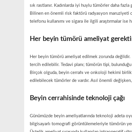
sık rastlanır. Kadınlarda iyi huylu tümörler daha fazl
Bilinen en önemli risk faktörü radyasyon maruziyeti ola
telefonu kullanımı ve sigara ile ilgili araştırmalar is
Her beyin tümörü ameliyat gerekti
Her beyin tümörü ameliyat edilmek zorunda değildir. Ba
tercih edilebilir. Tedavi planı; tümörün tipi, bulundu
Birçok olguda, beyin cerrahı ve onkoloji hekimi birlik
edilebilecek tümörler de vardır. Asıl önemli değişken,
Beyin cerrahisinde teknoloji çağı
Günümüzde beyin ameliyatlarında teknoloji adeta oyun
bilgisayarlı tomografi görüntülemeleriyle tümörün yeri
Üstelik ameliyat sırasında kullanılan intraoperatif ul