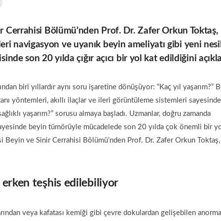
r Cerrahisi Bölümü’nden Prof. Dr. Zafer Orkun Toktaş,
 ileri navigasyon ve uyanık beyin ameliyatı gibi yeni nesi
nde son 20 yılda çığır açıcı bir yol kat edildiğini açıkla
ndan biri yıllardır aynı soru işaretine dönüşüyor: “Kaç yıl yaşarım?” 
anı yöntemleri, akıllı ilaçlar ve ileri görüntüleme sistemleri sayesinde
e sağlıklı yaşarım?” sorusu almaya başladı. Uzmanlar, doğru zamanda
 sayesinde beyin tümörüyle mücadelede son 20 yılda çok önemli bir y
si Beyin ve Sinir Cerrahisi Bölümü’nden Prof. Dr. Zafer Orkun Toktaş,
erken teşhis edilebiliyor
arından veya kafatası kemiği gibi çevre dokulardan gelişebilen anorma