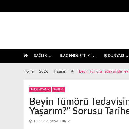
Skip
Skip
to
to
navigation
content
İlaç sektörü ve sağlık, farkındalık haberleri
SAĞLIK
İLAÇ ENDÜSTRİSİ
İŞ DÜNYASI
Home
2026
Haziran
4
Beyin Tümörü Tedavisinde Tekno
FARKINDALIK
SAĞLIK
Beyin Tümörü Tedavisind
Yaşarım?” Sorusu Tarihe
Haziran 4, 2026
0