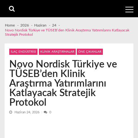
Skip
Skip
to
to
navigation
content
Home
2026
Haziran
24
Novo Nordisk Türkiye ve TÜSEB’den Klinik Araştırma Yatırımlarını Katlayacak
Stratejik Protokol
İLAÇ ENDÜSTRİSİ
KLİNİK ARAŞTIRMALAR
ÖNE ÇIKANLAR
Novo Nordisk Türkiye ve
TÜSEB’den Klinik
Araştırma Yatırımlarını
Katlayacak Stratejik
Protokol
Haziran 24, 2026
0