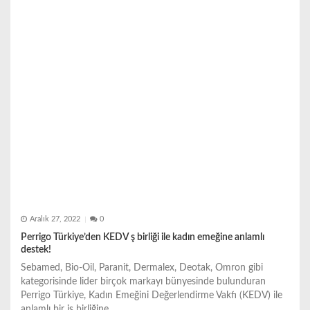
e
s
i
Aralık 27, 2022
0
Perrigo Türkiye’den KEDV ş birliği ile kadın emeğine anlamlı
destek!
Sebamed, Bio-Oil, Paranit, Dermalex, Deotak, Omron gibi
kategorisinde lider birçok markayı bünyesinde bulunduran
Perrigo Türkiye, Kadın Emeğini Değerlendirme Vakfı (KEDV) ile
anlamlı bir iş birliğine