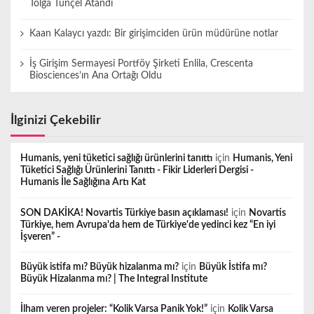
Tolga Tunçel Atandı
Kaan Kalaycı yazdı: Bir girişimciden ürün müdürüne notlar
İş Girişim Sermayesi Portföy Şirketi Enlila, Crescenta
Biosciences’ın Ana Ortağı Oldu
İlginizi Çekebilir
Humanis, yeni tüketici sağlığı ürünlerini tanıttı
için
Humanis, Yeni
Tüketici Sağlığı Ürünlerini Tanıttı - Fikir Liderleri Dergisi -
Humanis İle Sağlığına Artı Kat
SON DAKİKA! Novartis Türkiye basın açıklaması!
için
Novartis
Türkiye, hem Avrupa'da hem de Türkiye'de yedinci kez “En iyi
İşveren” -
Büyük istifa mı? Büyük hizalanma mı?
için
Büyük İstifa mı?
Büyük Hizalanma mı? | The Integral Institute
İlham veren projeler: “Kolik Varsa Panik Yok!”
için
Kolik Varsa