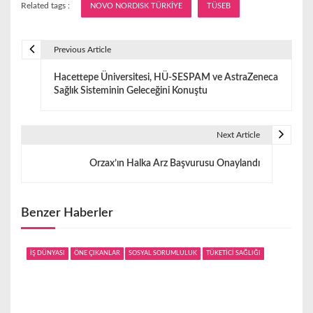
Related tags :
NOVO NORDISK TÜRKİYE
TÜSEB
Previous Article
Y
Hacettepe Üniversitesi, HÜ-SESPAM ve AstraZeneca
a
Sağlık Sisteminin Geleceğini Konuştu
z
ı
Next Article
g
Orzax’ın Halka Arz Başvurusu Onaylandı
e
z
Benzer Haberler
i
İŞ DÜNYASI
ÖNE ÇIKANLAR
SOSYAL SORUMLULUK
TÜKETİCİ SAĞLIĞI
n
m