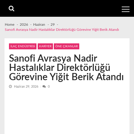
Skip
Skip
to
to
navigation
content
Home
2026
Haziran
29
Sanofi Avrasya Nadir Hastalıklar Direktörlüğü Görevine Yiğit Berik Atandı
İLAÇ ENDÜSTRİSİ
KARİYER
ÖNE ÇIKANLAR
Sanofi Avrasya Nadir
Hastalıklar Direktörlüğü
Görevine Yiğit Berik Atandı
Haziran 29, 2026
0