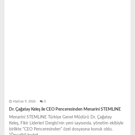
e
s
i
Haziran 9, 2026
0
Dr. Çağatay Keleş ile CEO Penceresinden Menarini STEMLINE
Menarini STEMLINE Türkiye Genel Müdürü Dr. Çağatay
Keleş, Fikir Liderleri Dergisi’nin yeni sayısında, yönetim ekibiyle
birlikte “CEO Penceresinden” özel dosyasına konuk oldu.