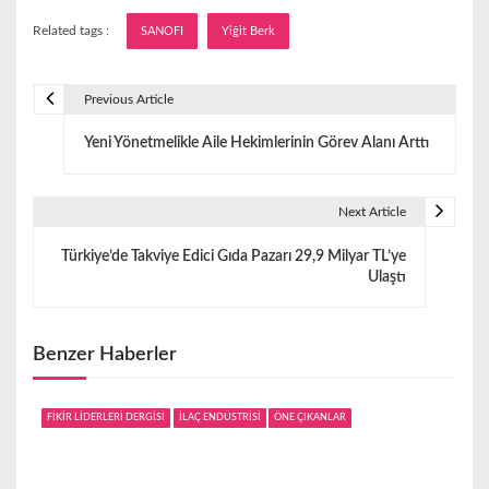
Related tags :
SANOFI
Yiğit Berk
Previous Article
Y
Yeni Yönetmelikle Aile Hekimlerinin Görev Alanı Arttı
a
z
Next Article
ı
Türkiye’de Takviye Edici Gıda Pazarı 29,9 Milyar TL’ye
g
Ulaştı
e
z
Benzer Haberler
i
FİKİR LİDERLERİ DERGİSİ
İLAÇ ENDÜSTRİSİ
ÖNE ÇIKANLAR
n
m