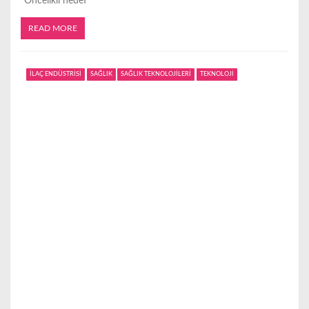
“Öncelikli hedef
READ MORE
İLAÇ ENDÜSTRİSİ
SAĞLIK
SAĞLIK TEKNOLOJİLERİ
TEKNOLOJİ