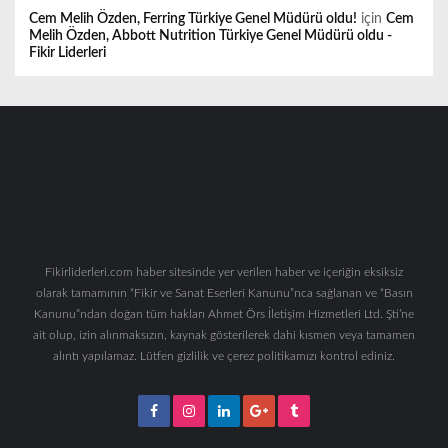
Cem Melih Özden, Ferring Türkiye Genel Müdürü oldu!
için
Cem
Melih Özden, Abbott Nutrition Türkiye Genel Müdürü oldu -
Fikir Liderleri
Fikirliderleri.com haber sitesinde yer verilen haber ve içeriğin eksiksiz
olarak tamamının “Fikir ve Sanat Eserleri Kanunu”nca sağlanan ve “Basın
Kanunu”ndan doğan tüm hakları Ahmet Örs İletişim Hizmetleri Ltd. Şti’ne
ait olup, izin alınmaksızın, kaynak gösterilerek dahi kısmen veya tamamen
alıntı yapılamaz. Lütfen gizlilik ve çerez politikamızı kontrol ediniz.