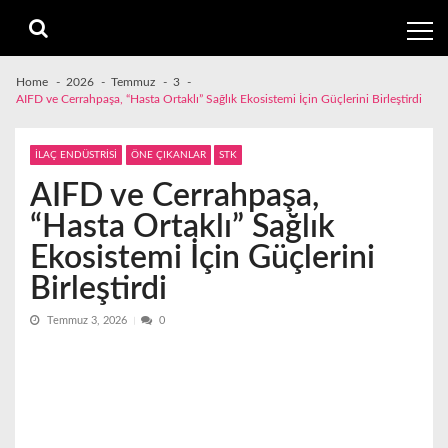
Skip
Skip
to
to
navigation
content
Home
2026
Temmuz
3
AIFD ve Cerrahpaşa, “Hasta Ortaklı” Sağlık Ekosistemi İçin Güçlerini Birleştirdi
İLAÇ ENDÜSTRİSİ
ÖNE ÇIKANLAR
STK
AIFD ve Cerrahpaşa,
“Hasta Ortaklı” Sağlık
Ekosistemi İçin Güçlerini
Birleştirdi
Temmuz 3, 2026
0