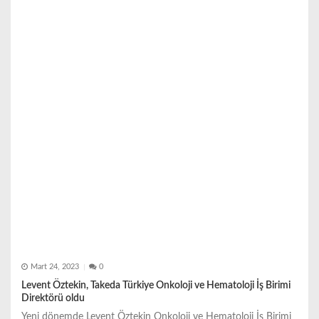
m
e
s
i
Mart 24, 2023
0
Levent Öztekin, Takeda Türkiye Onkoloji ve Hematoloji İş Birimi
Direktörü oldu
Yeni dönemde Levent Öztekin Onkoloji ve Hematoloji İş Birimi