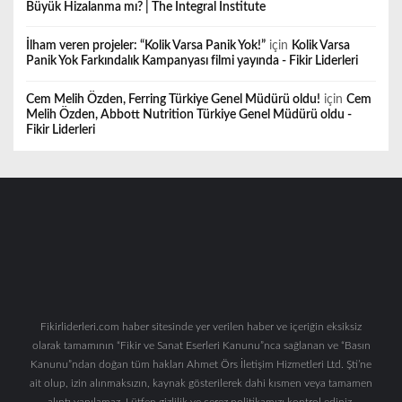
Büyük Hizalanma mı? | The Integral Institute
İlham veren projeler: “Kolik Varsa Panik Yok!”
için
Kolik Varsa
Panik Yok Farkındalık Kampanyası filmi yayında - Fikir Liderleri
Cem Melih Özden, Ferring Türkiye Genel Müdürü oldu!
için
Cem
Melih Özden, Abbott Nutrition Türkiye Genel Müdürü oldu -
Fikir Liderleri
Fikirliderleri.com haber sitesinde yer verilen haber ve içeriğin eksiksiz
olarak tamamının “Fikir ve Sanat Eserleri Kanunu”nca sağlanan ve “Basın
Kanunu”ndan doğan tüm hakları Ahmet Örs İletişim Hizmetleri Ltd. Şti’ne
ait olup, izin alınmaksızın, kaynak gösterilerek dahi kısmen veya tamamen