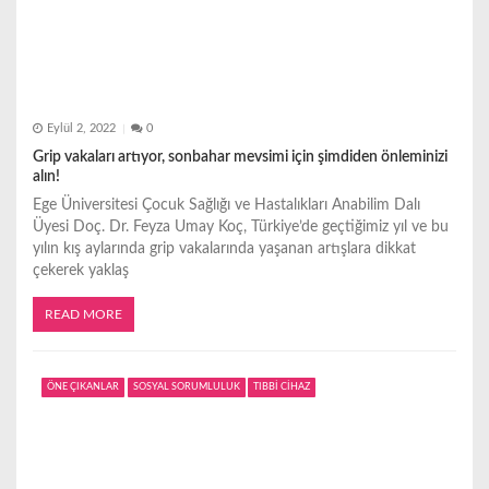
Eylül 2, 2022
0
Grip vakaları artıyor, sonbahar mevsimi için şimdiden önleminizi
alın!
Ege Üniversitesi Çocuk Sağlığı ve Hastalıkları Anabilim Dalı
Üyesi Doç. Dr. Feyza Umay Koç, Türkiye’de geçtiğimiz yıl ve bu
yılın kış aylarında grip vakalarında yaşanan artışlara dikkat
çekerek yaklaş
READ MORE
ÖNE ÇIKANLAR
SOSYAL SORUMLULUK
TIBBİ CİHAZ