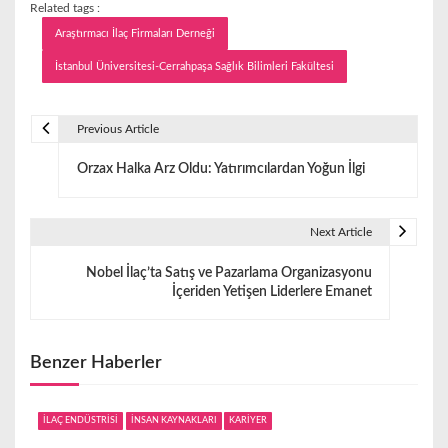
Related tags :
Araştırmacı İlaç Firmaları Derneği
İstanbul Üniversitesi-Cerrahpaşa Sağlık Bilimleri Fakültesi
Previous Article
Y
Orzax Halka Arz Oldu: Yatırımcılardan Yoğun İlgi
a
z
Next Article
ı
Nobel İlaç’ta Satış ve Pazarlama Organizasyonu
g
İçeriden Yetişen Liderlere Emanet
e
z
Benzer Haberler
i
İLAÇ ENDÜSTRİSİ
İNSAN KAYNAKLARI
KARİYER
n