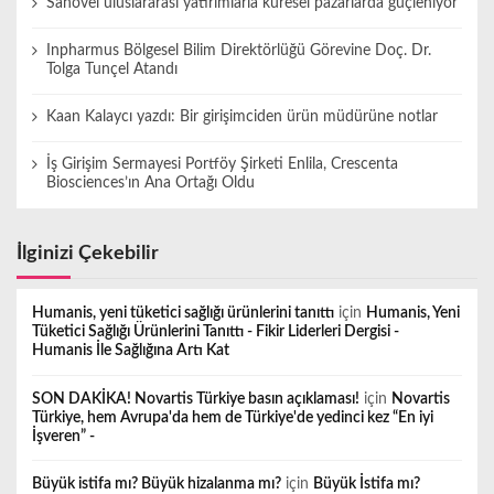
Sanovel uluslararası yatırımlarla küresel pazarlarda güçleniyor
Inpharmus Bölgesel Bilim Direktörlüğü Görevine Doç. Dr.
Tolga Tunçel Atandı
Kaan Kalaycı yazdı: Bir girişimciden ürün müdürüne notlar
İş Girişim Sermayesi Portföy Şirketi Enlila, Crescenta
Biosciences’ın Ana Ortağı Oldu
İlginizi Çekebilir
Humanis, yeni tüketici sağlığı ürünlerini tanıttı
için
Humanis, Yeni
Tüketici Sağlığı Ürünlerini Tanıttı - Fikir Liderleri Dergisi -
Humanis İle Sağlığına Artı Kat
SON DAKİKA! Novartis Türkiye basın açıklaması!
için
Novartis
Türkiye, hem Avrupa'da hem de Türkiye'de yedinci kez “En iyi
İşveren” -
Büyük istifa mı? Büyük hizalanma mı?
için
Büyük İstifa mı?