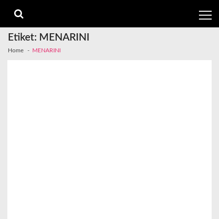
Skip
Skip
to
to
navigation
content
Etiket:
MENARINI
Home
MENARINI