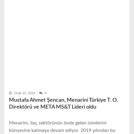
Ocak 23, 2024
0
Mustafa Ahmet Şencan, Menarini Türkiye T. O.
Direktörü ve META MS&T Lideri oldu
Menarini, ilaç sektörünün önde gelen isimlerini
bünyesine katmaya devam ediyor. 2019 yılından bu