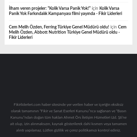
İlham veren projeler: “Kolik Varsa Panik Yok!”
için
Kolik Varsa
Panik Yok Farkındalık Kampanyası filmi yayında - Fikir Liderleri
Cem Melih Özden, Ferring Türkiye Genel Müdürü oldu!
için
Cem
Melih Özden, Abbott Nutrition Türkiye Genel Müdürü oldu -
Fikir Liderleri
Fikirliderleri.com haber sitesinde yer verilen haber ve içeriğin eksiksiz
olarak tamamının “Fikir ve Sanat Eserleri Kanunu”nca sağlanan ve “Basın
Kanunu”ndan doğan tüm hakları Ahmet Örs İletişim Hizmetleri Ltd. Şti’ne
ait olup, izin alınmaksızın, kaynak gösterilerek dahi kısmen veya tamamen
alıntı yapılamaz. Lütfen gizlilik ve çerez politikamızı kontrol ediniz.