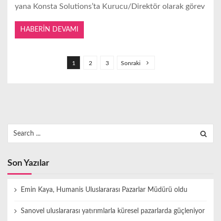
yana Konsta Solutions’ta Kurucu/Direktör olarak görev
HABERIN DEVAMI
Y
a
1
2
3
Sonraki
z
ı
s
a
Search
y
for:
f
a
Son Yazılar
l
a
Emin Kaya, Humanis Uluslararası Pazarlar Müdürü oldu
m
Sanovel uluslararası yatırımlarla küresel pazarlarda güçleniyor
a