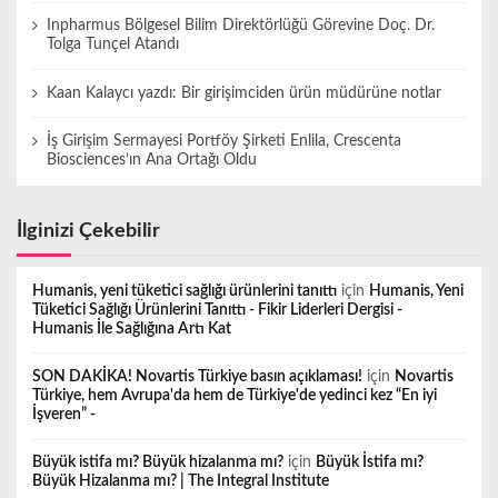
s
Inpharmus Bölgesel Bilim Direktörlüğü Görevine Doç. Dr.
Tolga Tunçel Atandı
ı
Kaan Kalaycı yazdı: Bir girişimciden ürün müdürüne notlar
İş Girişim Sermayesi Portföy Şirketi Enlila, Crescenta
Biosciences’ın Ana Ortağı Oldu
İlginizi Çekebilir
Humanis, yeni tüketici sağlığı ürünlerini tanıttı
için
Humanis, Yeni
Tüketici Sağlığı Ürünlerini Tanıttı - Fikir Liderleri Dergisi -
Humanis İle Sağlığına Artı Kat
SON DAKİKA! Novartis Türkiye basın açıklaması!
için
Novartis
Türkiye, hem Avrupa'da hem de Türkiye'de yedinci kez “En iyi
İşveren” -
Büyük istifa mı? Büyük hizalanma mı?
için
Büyük İstifa mı?
Büyük Hizalanma mı? | The Integral Institute