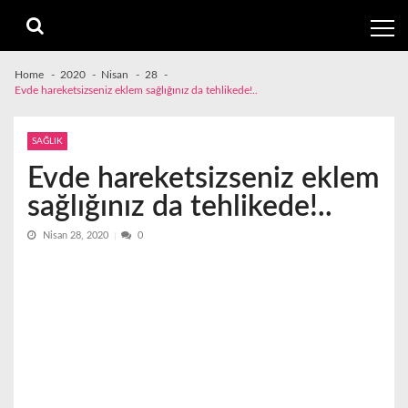
Skip
Skip
to
to
navigation
content
Home
2020
Nisan
28
Evde hareketsizseniz eklem sağlığınız da tehlikede!..
SAĞLIK
Evde hareketsizseniz eklem
sağlığınız da tehlikede!..
Nisan 28, 2020
0