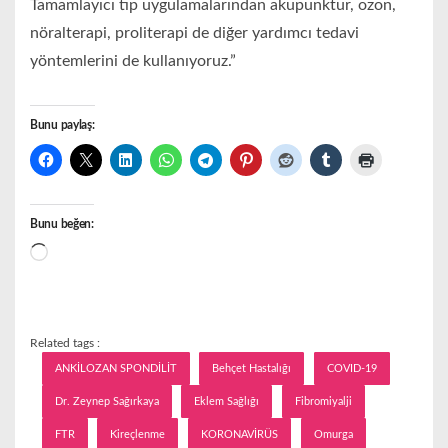
Tamamlayıcı tıp uygulamalarından akupunktur, ozon,
nöralterapi, proliterapi de diğer yardımcı tedavi
yöntemlerini de kullanıyoruz.”
Bunu paylaş:
Bunu beğen:
Yükleniyor...
Related tags :
ANKİLOZAN SPONDİLİT
Behçet Hastalığı
COVID-19
Dr. Zeynep Sağırkaya
Eklem Sağlığı
Fibromiyalji
FTR
Kireçlenme
KORONAVİRÜS
Omurga