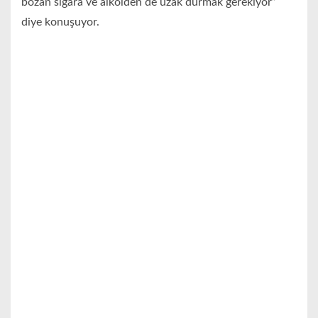
bozan sigara ve alkolden de uzak durmak gerekiyor”
diye konuşuyor.