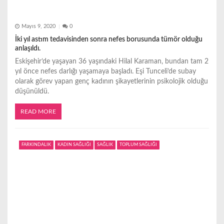
Mayıs 9, 2020
0
İki yıl astım tedavisinden sonra nefes borusunda tümör olduğu
anlaşıldı.
Eskişehir’de yaşayan 36 yaşındaki Hilal Karaman, bundan tam 2
yıl önce nefes darlığı yaşamaya başladı. Eşi Tunceli’de subay
olarak görev yapan genç kadının şikayetlerinin psikolojik olduğu
düşünüldü.
READ MORE
FARKINDALIK
KADIN SAĞLIĞI
SAĞLIK
TOPLUM SAĞLIĞI