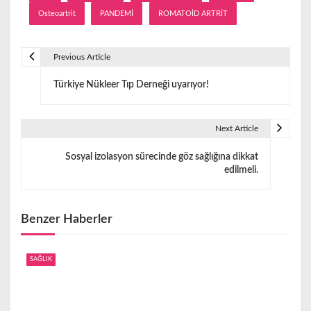
Osteoartrit
PANDEMİ
ROMATOİD ARTRİT
Previous Article
Y
Türkiye Nükleer Tıp Derneği uyarıyor!
a
z
Next Article
ı
Sosyal izolasyon sürecinde göz sağlığına dikkat
g
edilmeli.
e
z
Benzer Haberler
i
SAĞLIK
n
m