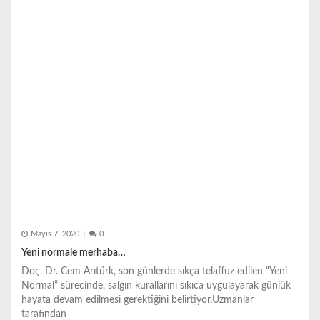
e
s
i
Mayıs 7, 2020
0
Yeni normale merhaba…
Doç. Dr. Cem Arıtürk, son günlerde sıkça telaffuz edilen “Yeni
Normal” sürecinde, salgın kurallarını sıkıca uygulayarak günlük
hayata devam edilmesi gerektiğini belirtiyor.Uzmanlar
tarafından