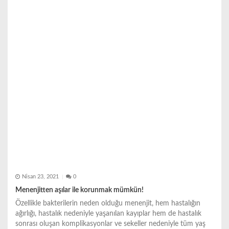
m
e
s
i
Nisan 23, 2021
0
Menenjitten aşılar ile korunmak mümkün!
Özellikle bakterilerin neden olduğu menenjit, hem hastalığın
ağırlığı, hastalık nedeniyle yaşanılan kayıplar hem de hastalık
sonrası oluşan komplikasyonlar ve sekeller nedeniyle tüm yaş