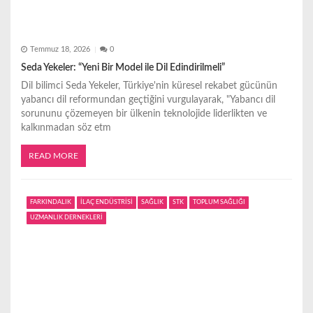
Temmuz 18, 2026
0
Seda Yekeler: “Yeni Bir Model ile Dil Edindirilmeli”
Dil bilimci Seda Yekeler, Türkiye'nin küresel rekabet gücünün
yabancı dil reformundan geçtiğini vurgulayarak, "Yabancı dil
sorununu çözemeyen bir ülkenin teknolojide liderlikten ve
kalkınmadan söz etm
READ MORE
FARKINDALIK
İLAÇ ENDÜSTRİSİ
SAĞLIK
STK
TOPLUM SAĞLIĞI
UZMANLIK DERNEKLERİ