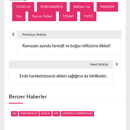
COVID-19
KORONAVİRÜS
Nükleer Tıp
PANDEMİ
Tanı
Tanı ve Tedavi
TEDAVİ
TNTD
Previous Article
Y
Ramazan ayında farenjit ve boğaz reflüsüne dikkat!
a
z
Next Article
ı
Evde hareketsizseniz eklem sağlığınız da tehlikede!..
g
e
Benzer Haberler
z
i
AŞI
FARKINDALIK
SAĞLIK
STK
UZMANLIK DERNEKLERİ
n