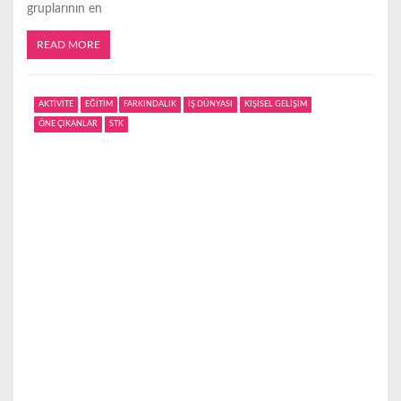
gruplarının en
READ MORE
AKTİVİTE
EĞİTİM
FARKINDALIK
İŞ DÜNYASI
KİŞİSEL GELİŞİM
ÖNE ÇIKANLAR
STK