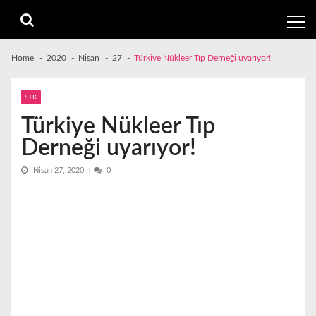
Skip
Skip
to
to
navigation
content
Home
2020
Nisan
27
Türkiye Nükleer Tıp Derneği uyarıyor!
STK
Türkiye Nükleer Tıp
Derneği uyarıyor!
Nisan 27, 2020
0