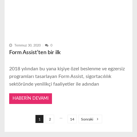
Temmuz 30, 2020
0
Form Assist’ten bir ilk
2018 yılından bu yana kişiye özel beslenme ve egzersiz
programları tasarlayan Form Assist, sigortacılılık
sektöründe yenilikçi faaliyetler ile adından
HABERIN DEVAMI
Y
a
…
1
2
14
Sonraki
z
ı