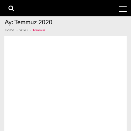
Skip
Skip
to
to
navigation
content
Ay:
Temmuz 2020
Home
2020
Temmuz