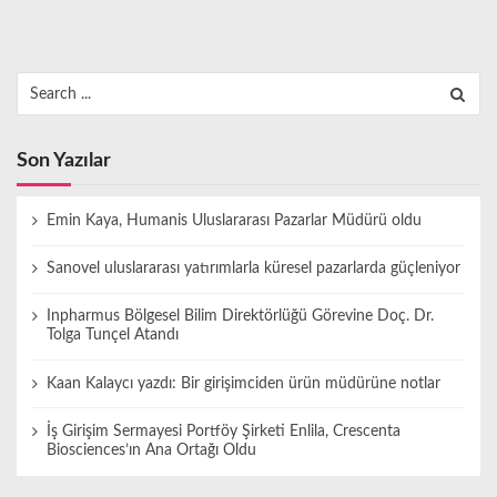
s
a
Search
y
for:
f
a
Son Yazılar
l
a
Emin Kaya, Humanis Uluslararası Pazarlar Müdürü oldu
m
Sanovel uluslararası yatırımlarla küresel pazarlarda güçleniyor
a
s
Inpharmus Bölgesel Bilim Direktörlüğü Görevine Doç. Dr.
Tolga Tunçel Atandı
ı
Kaan Kalaycı yazdı: Bir girişimciden ürün müdürüne notlar
İş Girişim Sermayesi Portföy Şirketi Enlila, Crescenta
Biosciences’ın Ana Ortağı Oldu