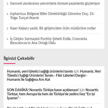
Sanovel uluslararası yatırımlarla küresel pazarlarda güçleniyor
Inpharmus Bölgesel Bilim Direktörlüğü Görevine Doç. Dr.
Tolga Tunçel Atandı
Kaan Kalaycı yazdı: Bir girişimciden ürün müdürüne notlar
İş Girişim Sermayesi Portföy Şirketi Enlila, Crescenta
Biosciences’ın Ana Ortağı Oldu
İlginizi Çekebilir
Humanis, yeni tüketici sağlığı ürünlerini tanıttı
için
Humanis, Yeni
Tüketici Sağlığı Ürünlerini Tanıttı - Fikir Liderleri Dergisi -
Humanis İle Sağlığına Artı Kat
SON DAKİKA! Novartis Türkiye basın açıklaması!
için
Novartis
Türkiye, hem Avrupa'da hem de Türkiye'de yedinci kez “En iyi
İşveren” -