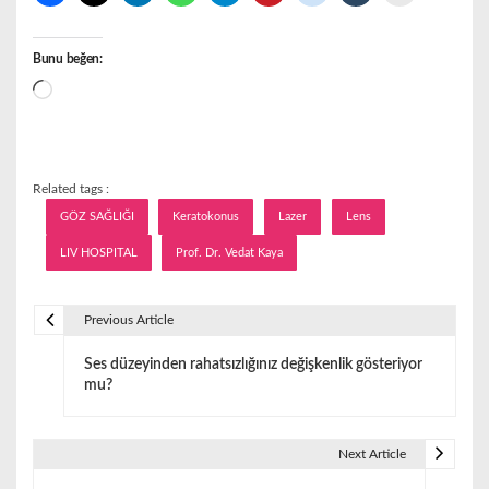
Bunu beğen:
Yükleniyor...
Related tags :
GÖZ SAĞLIĞI
Keratokonus
Lazer
Lens
LIV HOSPITAL
Prof. Dr. Vedat Kaya
Previous Article
Y
Ses düzeyinden rahatsızlığınız değişkenlik gösteriyor
a
mu?
z
ı
Next Article