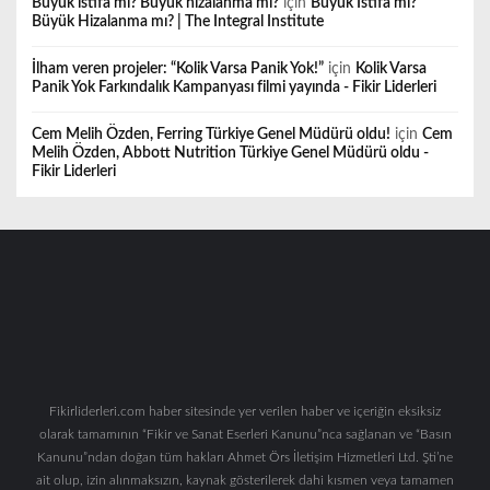
Büyük istifa mı? Büyük hizalanma mı?
için
Büyük İstifa mı?
Büyük Hizalanma mı? | The Integral Institute
İlham veren projeler: “Kolik Varsa Panik Yok!”
için
Kolik Varsa
Panik Yok Farkındalık Kampanyası filmi yayında - Fikir Liderleri
Cem Melih Özden, Ferring Türkiye Genel Müdürü oldu!
için
Cem
Melih Özden, Abbott Nutrition Türkiye Genel Müdürü oldu -
Fikir Liderleri
Fikirliderleri.com haber sitesinde yer verilen haber ve içeriğin eksiksiz
olarak tamamının “Fikir ve Sanat Eserleri Kanunu”nca sağlanan ve “Basın
Kanunu”ndan doğan tüm hakları Ahmet Örs İletişim Hizmetleri Ltd. Şti’ne
ait olup, izin alınmaksızın, kaynak gösterilerek dahi kısmen veya tamamen