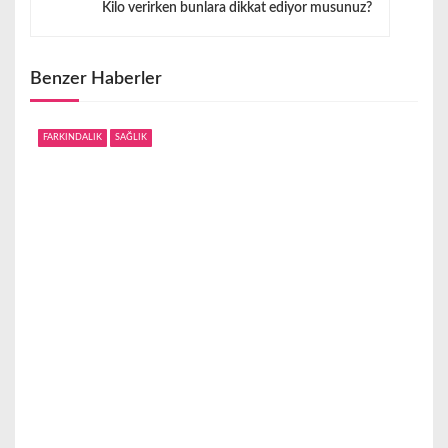
g
Kilo verirken bunlara dikkat ediyor musunuz?
e
z
Benzer Haberler
i
FARKINDALIK
SAĞLIK
n
m
e
s
i