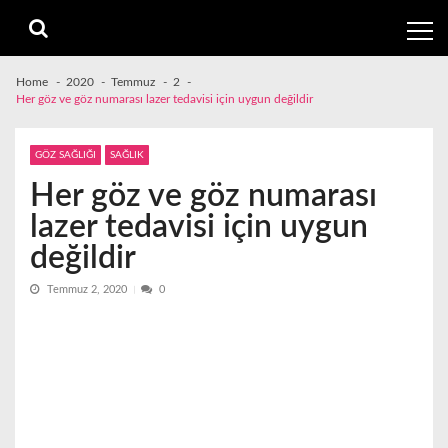
Skip
Skip
to
to
navigation
content
Home
2020
Temmuz
2
Her göz ve göz numarası lazer tedavisi için uygun değildir
GÖZ SAĞLIĞI
SAĞLIK
Her göz ve göz numarası
lazer tedavisi için uygun
değildir
Temmuz 2, 2020
0