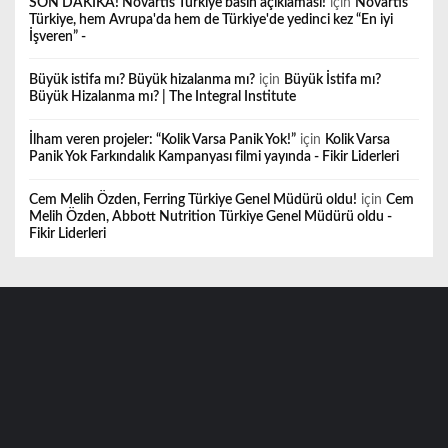
SON DAKİKA! Novartis Türkiye basın açıklaması!
için
Novartis
Türkiye, hem Avrupa'da hem de Türkiye'de yedinci kez “En iyi
İşveren” -
Büyük istifa mı? Büyük hizalanma mı?
için
Büyük İstifa mı?
Büyük Hizalanma mı? | The Integral Institute
İlham veren projeler: “Kolik Varsa Panik Yok!”
için
Kolik Varsa
Panik Yok Farkındalık Kampanyası filmi yayında - Fikir Liderleri
Cem Melih Özden, Ferring Türkiye Genel Müdürü oldu!
için
Cem
Melih Özden, Abbott Nutrition Türkiye Genel Müdürü oldu -
Fikir Liderleri