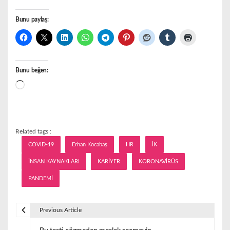
Bunu paylaş:
Bunu beğen:
Yükleniyor...
Related tags :
COVID-19
Erhan Kocabaş
HR
İK
İNSAN KAYNAKLARI
KARİYER
KORONAVİRÜS
PANDEMİ
Previous Article
Y