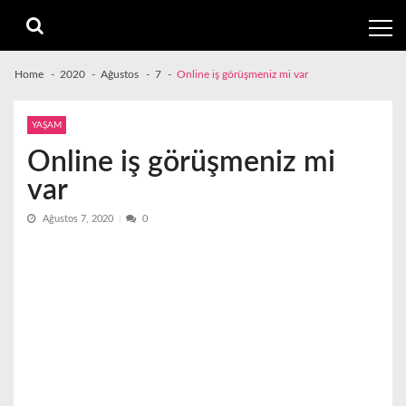
Skip
Skip
to
to
navigation
content
Home
2020
Ağustos
7
Online iş görüşmeniz mi var
YAŞAM
Online iş görüşmeniz mi
var
Ağustos 7, 2020
0