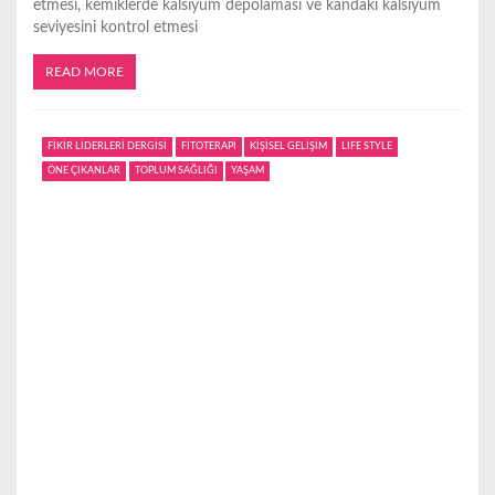
etmesi, kemiklerde kalsiyum depolaması ve kandaki kalsiyum
seviyesini kontrol etmesi
READ MORE
FİKİR LİDERLERİ DERGİSİ
FİTOTERAPİ
KİŞİSEL GELİŞİM
LIFE STYLE
ÖNE ÇIKANLAR
TOPLUM SAĞLIĞI
YAŞAM