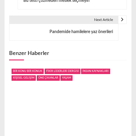
Bu testi çözmeden meslek seçmeyin
a
z
Next Article
ı
Pandemide hamilelere yaz önerileri
g
e
Benzer Haberler
z
i
BİR KONU BİR KONUK
FİKİR LİDERLERİ DERGİSİ
İNSAN KAYNAKLARI
KİŞİSEL GELİŞİM
ÖNE ÇIKANLAR
YAŞAM
n
m
e
s
i