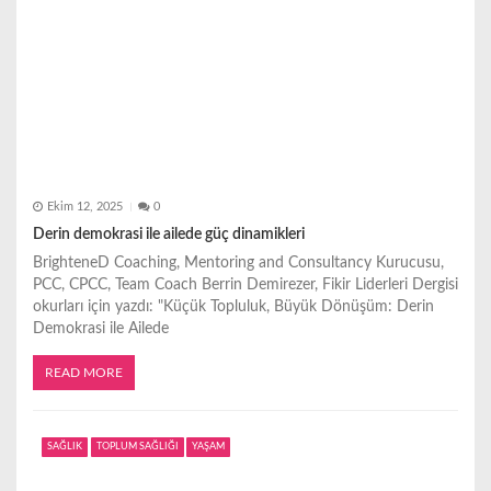
Ekim 12, 2025
0
Derin demokrasi ile ailede güç dinamikleri
BrighteneD Coaching, Mentoring and Consultancy Kurucusu,
PCC, CPCC, Team Coach Berrin Demirezer, Fikir Liderleri Dergisi
okurları için yazdı: "Küçük Topluluk, Büyük Dönüşüm: Derin
Demokrasi ile Ailede
READ MORE
SAĞLIK
TOPLUM SAĞLIĞI
YAŞAM