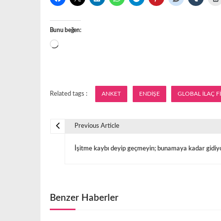
Bunu beğen:
Yükleniyor...
Related tags :
ANKET
ENDİŞE
GLOBAL İLAÇ F
Previous Article
Y
İşitme kaybı deyip geçmeyin; bunamaya kadar gidiy
a
z
Benzer Haberler
ı