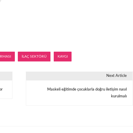
İRMASI
İLAÇ SEKTÖRÜ
KAYGI
Next Article
or
Maskeli eğitimde çocuklarla doğru iletişim nasıl
kurulmalı