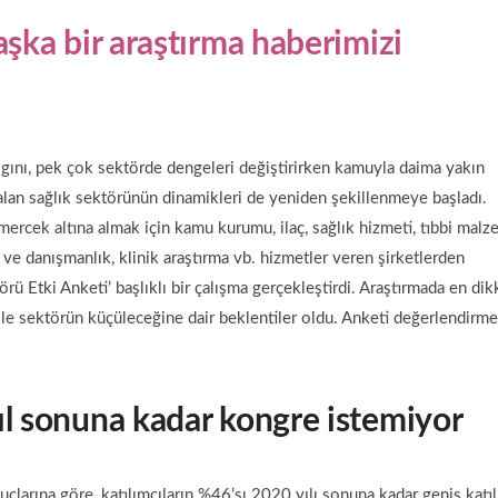
aşka bir araştırma
haberimizi
algını, pek çok sektörde dengeleri değiştirirken kamuyla daima yakın
alan sağlık sektörünün dinamikleri de yeniden şekillenmeye başladı.
 mercek altına almak için kamu kurumu, ilaç, sağlık hizmeti, tıbbi mal
ve danışmanlık, klinik araştırma vb. hizmetler veren şirketlerden
örü Etki Anketi’ başlıklı bir çalışma gerçekleştirdi. Araştırmada en dik
ğı ile sektörün küçüleceğine dair beklentiler oldu. Anketi değerlendirm
ıl sonuna kadar kongre istemiyor
uçlarına göre, katılımcıların %46’sı 2020 yılı sonuna kadar geniş katıl