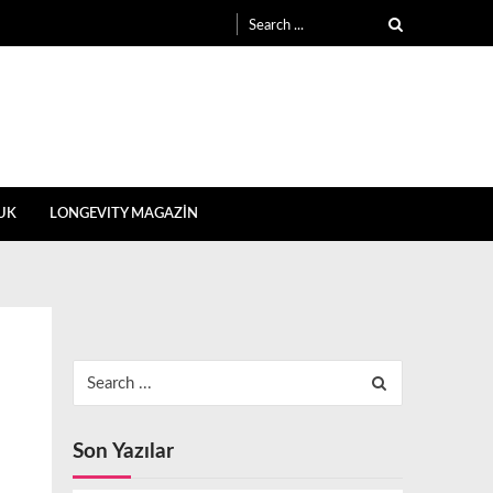
Search
for:
UK
LONGEVITY MAGAZİN
Search
for:
Son Yazılar