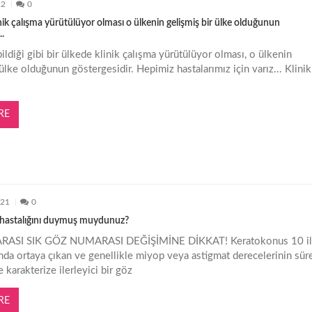
22
0
nik çalışma yürütülüyor olması o ülkenin gelişmiş bir ülke olduğunun
..
diği gibi bir ülkede klinik çalışma yürütülüyor olması, o ülkenin
r ülke olduğunun göstergesidir. Hepimiz hastalarımız için varız... Klinik
RE
021
0
hastalığını duymuş muydunuz?
ARASI SIK GÖZ NUMARASI DEĞİŞİMİNE DİKKAT! Keratokonus 10 il
nda ortaya çıkan ve genellikle miyop veya astigmat derecelerinin süre
 karakterize ilerleyici bir göz
RE