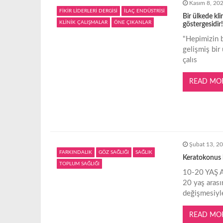
Kasım 8, 20
g
FİKİR LİDERLERİ DERGİSİ
İLAÇ ENDÜSTRİSİ
Bir ülkede kli
KLİNİK ÇALIŞMALAR
ÖNE ÇIKANLAR
göstergesidir!
e
"Hepimizin bil
gelişmiş bi
çalıs
z
READ MO
i
n
m
Şubat 13, 2
FARKINDALIK
GÖZ SAĞLIĞI
SAĞLIK
Keratokonus 
e
TOPLUM SAĞLIĞI
10-20 YAŞ 
20 yaş arası
s
değişmesiyle
i
READ MO