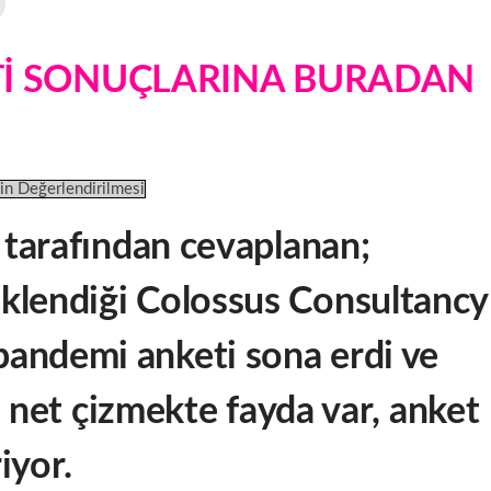
Tİ SONUÇLARINA BURADAN
in Değerlendirilmesi
i tarafından cevaplanan;
eklendiği
Colossus Consultancy
pandemi anketi sona erdi ve
ını net çizmekte fayda var, anket
iyor.