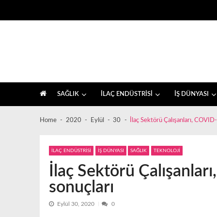
Skip
Skip
to
to
navigation
content
İlaç sektörü ve sağlık, farkındalık haberleri
SAĞLIK
İLAÇ ENDÜSTRİSİ
İŞ DÜNYASI
Home
2020
Eylül
30
İlaç Sektörü Çalışanları, COVID
İLAÇ ENDÜSTRİSİ
İŞ DÜNYASI
SAĞLIK
TEKNOLOJİ
İlaç Sektörü Çalışanlar
sonuçları
Eylül 30, 2020
0