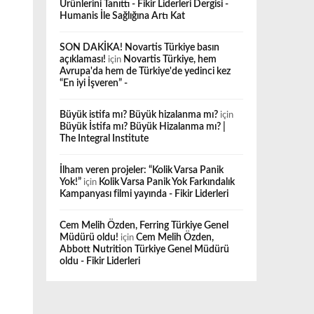
Ürünlerini Tanıttı - Fikir Liderleri Dergisi -
Humanis İle Sağlığına Artı Kat
SON DAKİKA! Novartis Türkiye basın
açıklaması!
için
Novartis Türkiye, hem
Avrupa'da hem de Türkiye'de yedinci kez
“En iyi İşveren” -
Büyük istifa mı? Büyük hizalanma mı?
için
Büyük İstifa mı? Büyük Hizalanma mı? |
The Integral Institute
İlham veren projeler: “Kolik Varsa Panik
Yok!”
için
Kolik Varsa Panik Yok Farkındalık
Kampanyası filmi yayında - Fikir Liderleri
Cem Melih Özden, Ferring Türkiye Genel
Müdürü oldu!
için
Cem Melih Özden,
Abbott Nutrition Türkiye Genel Müdürü
oldu - Fikir Liderleri