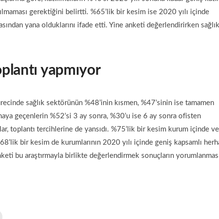
lmaması gerektiğini belirtti. %65’lik bir kesim ise 2020 yılı içinde
asından yana olduklarını ifade etti. Yine anketi değerlendirirken sağlı
oplantı yapmıyor
sürecinde sağlık sektörünün %48’inin kısmen, %47’sinin ise tamamen
aya geçenlerin %52’si 3 ay sonra, %30’u ise 6 ay sonra ofisten
r, toplantı tercihlerine de yansıdı. %75’lik bir kesim kurum içinde v
%68’lik bir kesim de kurumlarının 2020 yılı içinde geniş kapsamlı herh
anketi bu araştırmayla birlikte değerlendirmek sonuçların yorumlanmas