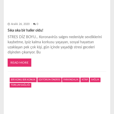
Aralık 26, 2020
0
Sıka sıka bir haller oldu!
STRES DİZ BOYU... Koronavirüs salgını nedeniyle sevdiklerini
kaybetme, işsiz kalma korkusu yaşayan, sosyal hayattan
uzaklaşan pek çok kişi, gün içinde yaşadığı stresi geceleri
dişinden çıkarıyor. Bu
READ MORE
BİR KONU BİR KONUK
EDİTÖRÜN ÖNERİSİ
FARKINDALIK
KİTAP
SAĞLIK
TOPLUM SAĞLIĞI