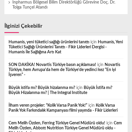
Inpharmus Bölgesel Bilim Direktörlüğü Görevine Doç. Dr.
Tolga Tunçel Atandı
İlginizi Çekebilir
Humanis, yeni tüketici sağlığı ürünlerini tanıttı
için
Humanis, Yeni
Tüketici Sağlığı Ürünlerini Tanıttı - Fikir Liderleri Dergisi -
Humanis İle Sağlığına Artı Kat
SON DAKİKA! Novartis Türkiye basın açıklaması!
için
Novartis
Türkiye, hem Avrupa'da hem de Türkiye'de yedinci kez “En iyi
İşveren” -
Büyük istifa mı? Büyük hizalanma mı?
için
Büyük İstifa mı?
Büyük Hizalanma mı? | The Integral Institute
İlham veren projeler: “Kolik Varsa Panik Yok!”
için
Kolik Varsa
Panik Yok Farkındalık Kampanyası filmi yayında - Fikir Liderleri
Cem Melih Özden, Ferring Türkiye Genel Müdürü oldu!
için
Cem
Melih Özden, Abbott Nutrition Türkiye Genel Müdürü oldu -