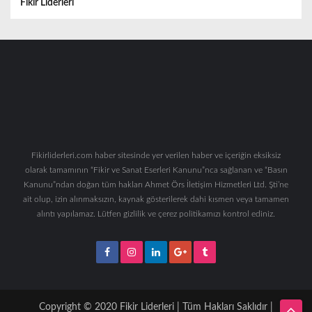
Fikir Liderleri
Fikirliderleri.com haber sitesinde yer verilen haber ve içeriğin eksiksiz
olarak tamamının “Fikir ve Sanat Eserleri Kanunu”nca sağlanan ve “Basın
Kanunu”ndan doğan tüm hakları Ahmet Örs İletişim Hizmetleri Ltd. Şti’ne
ait olup, izin alınmaksızın, kaynak gösterilerek dahi kısmen veya tamamen
alıntı yapılamaz. Lütfen gizlilik ve çerez politikamızı kontrol ediniz.
Copyright © 2020 Fikir Liderleri | Tüm Hakları Saklıdır |