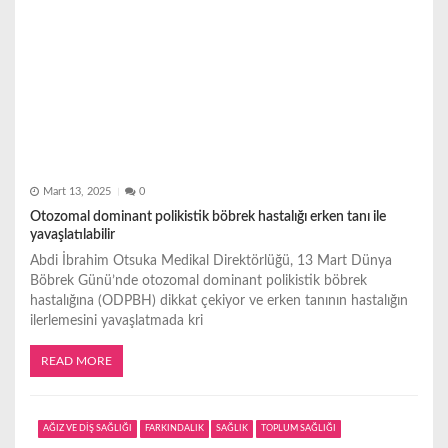
Mart 13, 2025
0
Otozomal dominant polikistik böbrek hastalığı erken tanı ile
yavaşlatılabilir
Abdi İbrahim Otsuka Medikal Direktörlüğü, 13 Mart Dünya
Böbrek Günü’nde otozomal dominant polikistik böbrek
hastalığına (ODPBH) dikkat çekiyor ve erken tanının hastalığın
ilerlemesini yavaşlatmada kri
READ MORE
AĞIZ VE DİŞ SAĞLIĞI
FARKINDALIK
SAĞLIK
TOPLUM SAĞLIĞI