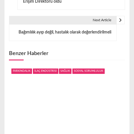
Erişim Direktörü oldu
z
ı
Next Article
g
Bağımlılık ayıp değil, hastalık olarak değerlendirilmeli
e
z
Benzer Haberler
i
FARKINDALIK
İLAÇ ENDÜSTRİSİ
SAĞLIK
SOSYAL SORUMLULUK
n
m
e
s
i