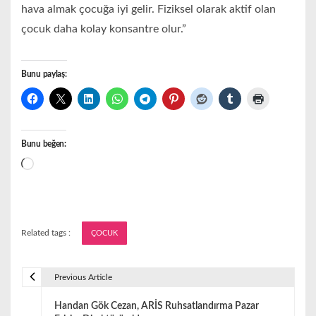
hava almak çocuğa iyi gelir. Fiziksel olarak aktif olan
çocuk daha kolay konsantre olur.”
Bunu paylaş:
Bunu beğen:
Yükleniyor...
Related tags :
ÇOCUK
Previous Article
Y
Handan Gök Cezan, ARİS Ruhsatlandırma Pazar
a