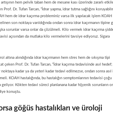
artışının hem pelvik taban hem de mesane kası üzerinde zararlı etkile
en Prof. Dr. Tufan Tarcan, “İdrar yapma, idrar tutma sağlığını koruyabi
AH hem de idrar kaçırma probleminiz varsa ilk yapılacak işlem KOAH
gelinen son noktaya varıldığında ondan sonra idrar kaçırmanın tipine 
başka sorunlar varsa onlar da çözülmeli. Kilo vermek idrar kaçırma şidde
avisi açısından da mutlaka kilo vermelerini tavsiye ediyoruz. Sigara
ol altına alındığında idrar kaçırmanın hem stres hem de sıkışma tipi
t çeken Prof. Dr. Tufan Tarcan, “İdrar kaçırma tedavisinde asıl hedef;
 noktaya kadar ya da yeteri kadar tedavi edilmezse, ondan sonra asıl 
meli. KOAH hastalığında, bu hastalığın semptomlarının tedavisi çoğu
a geliyor. Kökten tedavi süreci planlanana kadar hijyenik sorunların o
diye konuştu.
rsa göğüs hastalıkları ve üroloji