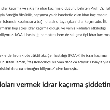
s idrar kaçırma ve sıkışma idrar kaçırma olduğunu belirten Prof. Dr. Tu
ışıyla örneğin öksürük, hapşırma ya da hareketle olan idrar kaçırmadır.
 istemsiz kasılmasına bağlı olarak ortaya çıkan idrar kaçırmadır. İlk
manın hep stres idrar kaçırma olduğu ve yalnız kadınları etkilediği
liyoruz. KOAH hastalığı hem stres hem de sıkışma tipi idrar kaçırma
klerde, kronik obstrüktif akciğer hastalığı (KOAH) ile idrar kaçırma
. Dr. Tufan Tarcan, “Yaş ilerledikçe bu oran daha da artıyor. Dolayısıyla
iskini daha da artırdığını biliyoruz” diye konuştu.
oları vermek idrar kaçırma şiddetin