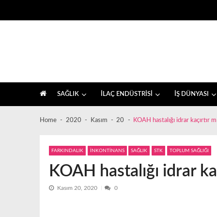
Skip
Skip
to
to
navigation
content
İlaç sektörü ve sağlık, farkındalık haberleri
SAĞLIK
İLAÇ ENDÜSTRİSİ
İŞ DÜNYASI
Home
2020
Kasım
20
KOAH hastalığı idrar kaçırtır 
FARKINDALIK
İNKONTİNANS
SAĞLIK
STK
TOPLUM SAĞLIĞI
KOAH hastalığı idrar ka
Kasım 20, 2020
0