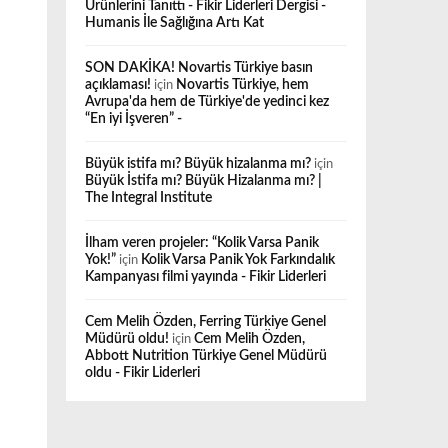
Ürünlerini Tanıttı - Fikir Liderleri Dergisi -
Humanis İle Sağlığına Artı Kat
SON DAKİKA! Novartis Türkiye basın
açıklaması!
için
Novartis Türkiye, hem
Avrupa'da hem de Türkiye'de yedinci kez
“En iyi İşveren” -
Büyük istifa mı? Büyük hizalanma mı?
için
Büyük İstifa mı? Büyük Hizalanma mı? |
The Integral Institute
İlham veren projeler: “Kolik Varsa Panik
Yok!”
için
Kolik Varsa Panik Yok Farkındalık
Kampanyası filmi yayında - Fikir Liderleri
Cem Melih Özden, Ferring Türkiye Genel
Müdürü oldu!
için
Cem Melih Özden,
Abbott Nutrition Türkiye Genel Müdürü
oldu - Fikir Liderleri