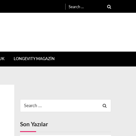
Search
for:
UK
LONGEVITY MAGAZİN
Search
for:
Son Yazılar