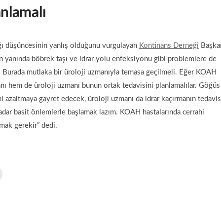
anlamalı
ağı düşüncesinin yanlış olduğunu vurgulayan
Kontinans Derneği
Başka
nın yanında böbrek taşı ve idrar yolu enfeksiyonu gibi problemlere de
r. Burada mutlaka bir üroloji uzmanıyla temasa geçilmeli. Eğer KOAH
manı hem de üroloji uzmanı bunun ortak tedavisini planlamalılar. Göğüs
ni azaltmaya gayret edecek, üroloji uzmanı da idrar kaçırmanın tedavis
ar basit önlemlerle başlamak lazım. KOAH hastalarında cerrahi
mak gerekir” dedi.