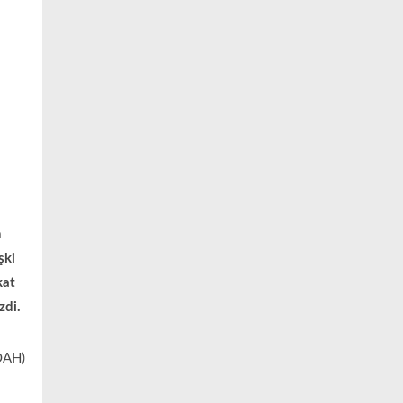
n
şki
kat
zdi.
KOAH)