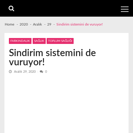
Skip
Skip
to
to
navigation
content
Home
2020
Aralık
29
Sindirim sistemini de vuruyor!
FARKINDALIK
SAĞLIK
TOPLUM SAĞLIĞI
Sindirim sistemini de
vuruyor!
Aralık 29, 2020
0