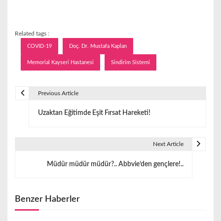
Related tags :
COVID-19
Doç. Dr. Mustafa Kaplan
Memorial Kayseri Hastanesi
Sindirim Sistemi
Previous Article
Y
Uzaktan Eğitimde Eşit Fırsat Hareketi!
a
z
Next Article
ı
Müdür müdür müdür?.. Abbvie’den gençlere!..
g
e
Benzer Haberler
z