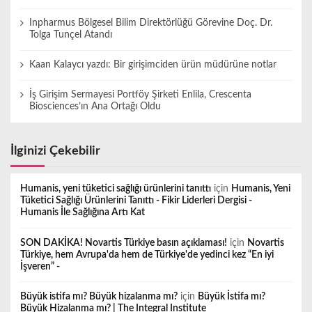
Inpharmus Bölgesel Bilim Direktörlüğü Görevine Doç. Dr.
Tolga Tunçel Atandı
Kaan Kalaycı yazdı: Bir girişimciden ürün müdürüne notlar
İş Girişim Sermayesi Portföy Şirketi Enlila, Crescenta
Biosciences’ın Ana Ortağı Oldu
İlginizi Çekebilir
Humanis, yeni tüketici sağlığı ürünlerini tanıttı
için
Humanis, Yeni
Tüketici Sağlığı Ürünlerini Tanıttı - Fikir Liderleri Dergisi -
Humanis İle Sağlığına Artı Kat
SON DAKİKA! Novartis Türkiye basın açıklaması!
için
Novartis
Türkiye, hem Avrupa'da hem de Türkiye'de yedinci kez “En iyi
İşveren” -
Büyük istifa mı? Büyük hizalanma mı?
için
Büyük İstifa mı?
Büyük Hizalanma mı? | The Integral Institute