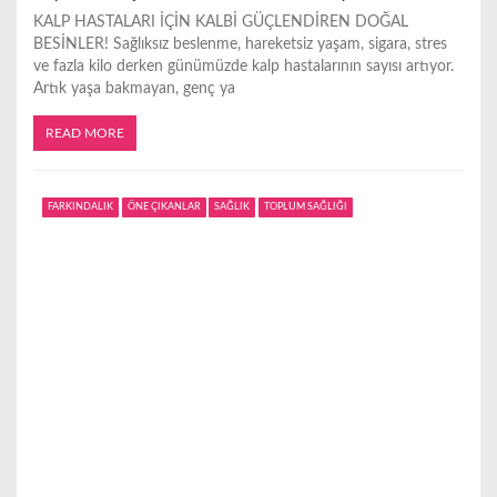
KALP HASTALARI İÇİN KALBİ GÜÇLENDİREN DOĞAL
BESİNLER! Sağlıksız beslenme, hareketsiz yaşam, sigara, stres
ve fazla kilo derken günümüzde kalp hastalarının sayısı artıyor.
Artık yaşa bakmayan, genç ya
READ MORE
FARKINDALIK
ÖNE ÇIKANLAR
SAĞLIK
TOPLUM SAĞLIĞI