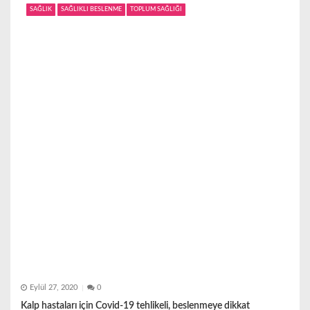
i
SAĞLIK
SAĞLIKLI BESLENME
TOPLUM SAĞLIĞI
n
m
e
s
i
Eylül 27, 2020
0
Kalp hastaları için Covid-19 tehlikeli, beslenmeye dikkat