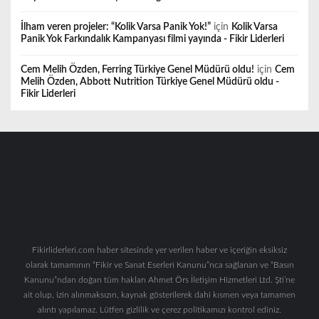
İlham veren projeler: “Kolik Varsa Panik Yok!”
için
Kolik Varsa
Panik Yok Farkındalık Kampanyası filmi yayında - Fikir Liderleri
Cem Melih Özden, Ferring Türkiye Genel Müdürü oldu!
için
Cem
Melih Özden, Abbott Nutrition Türkiye Genel Müdürü oldu -
Fikir Liderleri
Fikirliderleri.com haber sitesinde yer verilen haber ve içeriğin eksiksiz
olarak tamamının “Fikir ve Sanat Eserleri Kanunu”nca sağlanan ve “Basın
Kanunu”ndan doğan tüm hakları Ahmet Örs İletişim Hizmetleri Ltd. Şti’ne
ait olup, izin alınmaksızın, kaynak gösterilerek dahi kısmen veya tamamen
alıntı yapılamaz. Lütfen gizlilik ve çerez politikamızı kontrol ediniz.