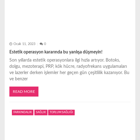
Ocak 11, 2023
0
Estetik operasyon kararında bu yanlışa düşmeyin!
Son yıllarda estetik operasyonlara ilgi hızla artıyor. Botoks,
dolgu, mezoterapi, PRP, kök hücre, radyofrekans uygulamaları
ve lazerler derken işlemler her geçen gün çeşitlilik kazanıyor. Bu
ve benzer
READ MORE
FARKINDALIK
SAĞLIK
TOPLUM SAĞLIĞI