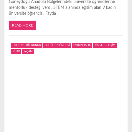
Güneydoğu Anadolu Bölgelerindeki üniversite öğrencilerine
mentorluk desteği verdi. STEM alanında eğitim alan 9 kadın
üniversite öğrencisi, Fayda
READ MORE
BİR KONU BİR KONUK
EDİTÖRÜN ÖNERİSİ
FARKINDALIK
KİŞİSEL GELİŞİM
KİTAP
YAŞAM