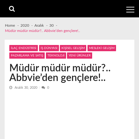
Skip
Skip
to
to
navigation
content
Home
2020
Aralık
30
Müdür müdür müdür?.. Abbvie’den gençlere!..
İLAÇ ENDÜSTRİSİ
İŞ DÜNYASI
KİŞİSEL GELİŞİM
MESLEKİ GELİŞİM
PAZARLAMA VE SATIŞ
TEKNOLOJİ
YENİ ÜRÜNLER
Müdür müdür müdür?..
Abbvie’den gençlere!..
Aralık 30, 2020
0