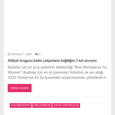
Temmuz 7, 2020
0
Aidiyet duygusu kadın çalışanların bağlılığını 5 kat artırıyor.
Kadınlar için en iyi iş yerlerinin belirlendiği “Best Workplaces for
Women” (Kadınlar için en iyi işverenler) listesinin de yer aldığı
2020 Türkiye’nin En İyi İşverenleri araştırmasında, şirketlerde h
READ MORE
İLAÇ ENDÜSTRİSİ
ÖNE ÇIKANLAR
SOSYAL SORUMLULUK