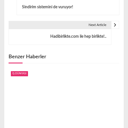
Y
Sindirim sistemini de vuruyor!
a
z
Next Article
ı
Hadibirlikte.com ile hep birlikte!..
g
e
Benzer Haberler
z
i
İŞ DÜNYASI
n
m
e
s
i