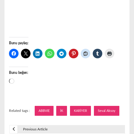
Bunu paylaş:
Bunu beğen:
Yükleniyor...
Related tags :
ABBVIE
İK
KARİYER
Seval Aksoy
Previous Article