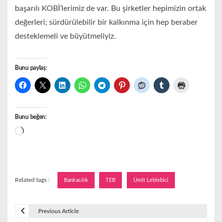
başarılı KOBİ’lerimiz de var. Bu şirketler hepimizin ortak
değerleri; sürdürülebilir bir kalkınma için hep beraber
desteklemeli ve büyütmeliyiz.
Bunu paylaş:
Bunu beğen:
Yükleniyor...
Related tags :
Bankacılık
TEB
Ümit Leblebici
Previous Article
Y