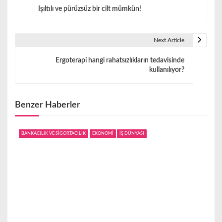
Işıltılı ve pürüzsüz bir cilt mümkün!
a
z
Next Article
ı
Ergoterapi hangi rahatsızlıkların tedavisinde
g
kullanılıyor?
e
z
Benzer Haberler
i
BANKACILIK VE SİGORTACILIK
EKONOMİ
İŞ DÜNYASI
n
m
e
s
i