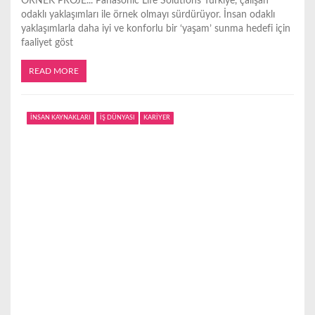
ÖRNEK PROJE... Panasonic Life Solutions Türkiye, çalışan
odaklı yaklaşımları ile örnek olmayı sürdürüyor. İnsan odaklı
yaklaşımlarla daha iyi ve konforlu bir ‘yaşam’ sunma hedefi için
faaliyet göst
READ MORE
İNSAN KAYNAKLARI
İŞ DÜNYASI
KARİYER