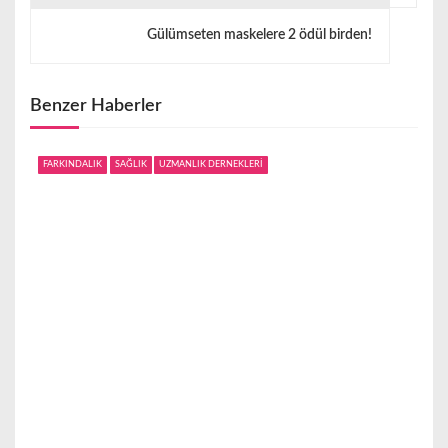
ı
Gülümseten maskelere 2 ödül birden!
g
e
Benzer Haberler
z
i
FARKINDALIK
SAĞLIK
UZMANLIK DERNEKLERİ
n
m
e
s
i