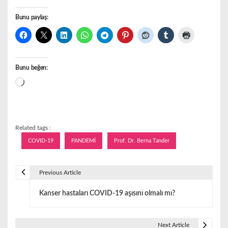
Bunu paylaş:
Bunu beğen:
Yükleniyor...
Related tags :
COVID-19
PANDEMİ
Prof. Dr. Berna Tander
Previous Article
Y
Kanser hastaları COVID-19 aşısını olmalı mı?
a
z
Next Article