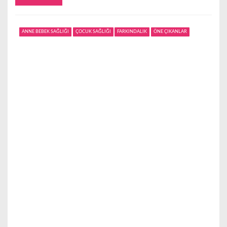
ANNE BEBEK SAĞLIĞI
ÇOCUK SAĞLIĞI
FARKINDALIK
ÖNE ÇIKANLAR