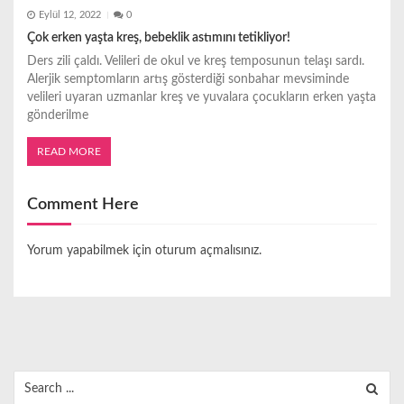
Eylül 12, 2022
0
Çok erken yaşta kreş, bebeklik astımını tetikliyor!
Ders zili çaldı. Velileri de okul ve kreş temposunun telaşı sardı.
Alerjik semptomların artış gösterdiği sonbahar mevsiminde
velileri uyaran uzmanlar kreş ve yuvalara çocukların erken yaşta
gönderilme
READ MORE
Comment Here
Yorum yapabilmek için
oturum açmalısınız
.
Search
for: