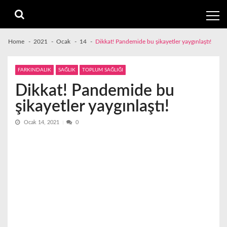
Skip
Skip
to
to
navigation
content
Home
2021
Ocak
14
Dikkat! Pandemide bu şikayetler yaygınlaştı!
FARKINDALIK
SAĞLIK
TOPLUM SAĞLIĞI
Dikkat! Pandemide bu
şikayetler yaygınlaştı!
Ocak 14, 2021
0