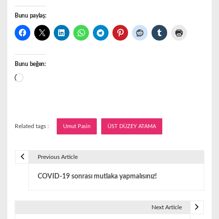
Bunu paylaş:
Bunu beğen:
Yükleniyor...
Related tags :
Umut Pasin
ÜST DÜZEY ATAMA
Previous Article
Y
COVID-19 sonrası mutlaka yapmalısınız!
a
z
Next Article
ı