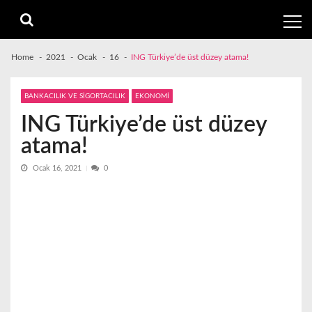
Skip
Skip
to
to
navigation
content
Home
2021
Ocak
16
ING Türkiye’de üst düzey atama!
BANKACILIK VE SİGORTACILIK
EKONOMİ
ING Türkiye’de üst düzey
atama!
Ocak 16, 2021
0