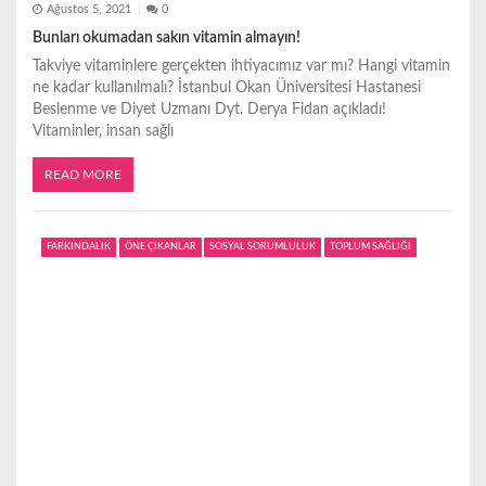
Ağustos 5, 2021
0
Bunları okumadan sakın vitamin almayın!
Takviye vitaminlere gerçekten ihtiyacımız var mı? Hangi vitamin
ne kadar kullanılmalı? İstanbul Okan Üniversitesi Hastanesi
Beslenme ve Diyet Uzmanı Dyt. Derya Fidan açıkladı!
Vitaminler, insan sağlı
READ MORE
FARKINDALIK
ÖNE ÇIKANLAR
SOSYAL SORUMLULUK
TOPLUM SAĞLIĞI