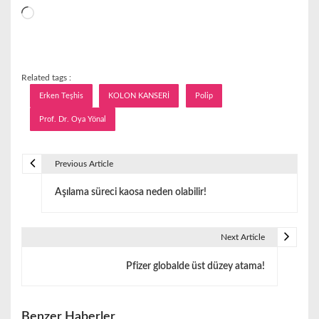
Yükleniyor...
Related tags :
Erken Teşhis
KOLON KANSERİ
Polip
Prof. Dr. Oya Yönal
Previous Article
Y
Aşılama süreci kaosa neden olabilir!
a
z
Next Article
ı
Pfizer globalde üst düzey atama!
g
e
Benzer Haberler