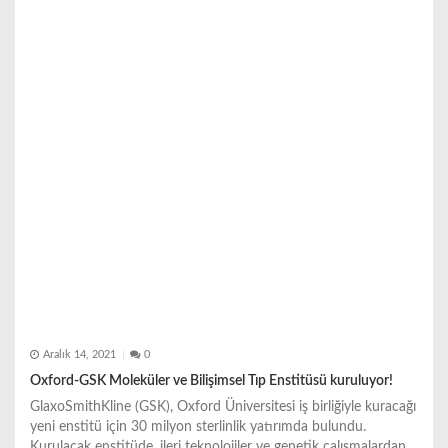
Aralık 14, 2021
0
Oxford-GSK Moleküler ve Bilişimsel Tıp Enstitüsü kuruluyor!
GlaxoSmithKline (GSK), Oxford Üniversitesi iş birliğiyle kuracağı
yeni enstitü için 30 milyon sterlinlik yatırımda bulundu.
Kurulacak enstitüde, ileri teknolojiler ve genetik çalışmalardan