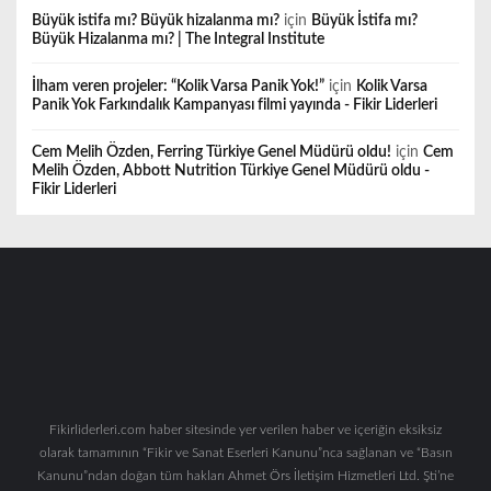
Büyük istifa mı? Büyük hizalanma mı?
için
Büyük İstifa mı?
Büyük Hizalanma mı? | The Integral Institute
İlham veren projeler: “Kolik Varsa Panik Yok!”
için
Kolik Varsa
Panik Yok Farkındalık Kampanyası filmi yayında - Fikir Liderleri
Cem Melih Özden, Ferring Türkiye Genel Müdürü oldu!
için
Cem
Melih Özden, Abbott Nutrition Türkiye Genel Müdürü oldu -
Fikir Liderleri
Fikirliderleri.com haber sitesinde yer verilen haber ve içeriğin eksiksiz
olarak tamamının “Fikir ve Sanat Eserleri Kanunu”nca sağlanan ve “Basın
Kanunu”ndan doğan tüm hakları Ahmet Örs İletişim Hizmetleri Ltd. Şti’ne