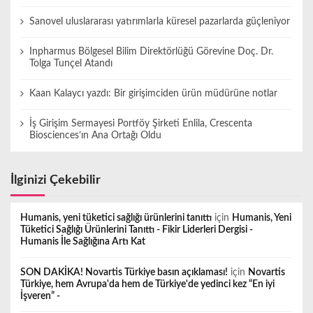
Sanovel uluslararası yatırımlarla küresel pazarlarda güçleniyor
Inpharmus Bölgesel Bilim Direktörlüğü Görevine Doç. Dr.
Tolga Tunçel Atandı
Kaan Kalaycı yazdı: Bir girişimciden ürün müdürüne notlar
İş Girişim Sermayesi Portföy Şirketi Enlila, Crescenta
Biosciences’ın Ana Ortağı Oldu
İlginizi Çekebilir
Humanis, yeni tüketici sağlığı ürünlerini tanıttı
için
Humanis, Yeni
Tüketici Sağlığı Ürünlerini Tanıttı - Fikir Liderleri Dergisi -
Humanis İle Sağlığına Artı Kat
SON DAKİKA! Novartis Türkiye basın açıklaması!
için
Novartis
Türkiye, hem Avrupa'da hem de Türkiye'de yedinci kez “En iyi
İşveren” -