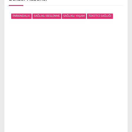
z
i
FARKINDALIK
SAĞLIKLI BESLENME
SAĞLIKLI YAŞAM
TÜKETİCİ SAĞLIĞI
n
m
e
s
i