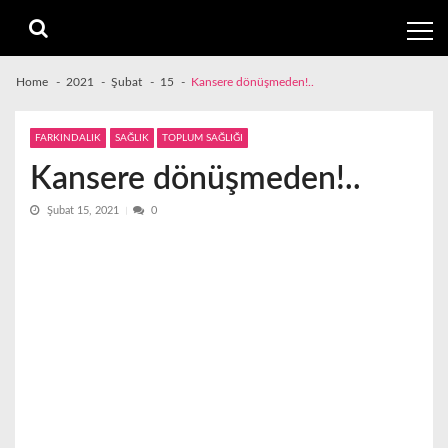
Skip
Skip
to
to
navigation
content
Home
2021
Şubat
15
Kansere dönüşmeden!..
FARKINDALIK
SAĞLIK
TOPLUM SAĞLIĞI
Kansere dönüşmeden!..
Şubat 15, 2021
0